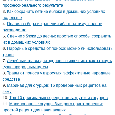
профессионального результата
3.
Как сохранить летние яблоки в домашних условиях
подольше
4.
Правила сбора и хранения яблок на зиму: полное
руководство
5.
Свежие яблоки до весны: простые способы сохранить
их в домашних условиях
6.
Народные средства от поноса: можно ли использовать
травы
7.
Лечебные травы для здоровья кишечника: как заткнуть
гузно природным путем
8.
Травы от поноса у взрослых: эффективные народные
средства
9.
Маринад для огурцов: 15 проверенных рецептов на
зиму
10.
Топ-10 оригинальных рецептов закруток из огурцов
11.
Маринованные огурцы быстрого приготовления:
простой рецепт для начинающих