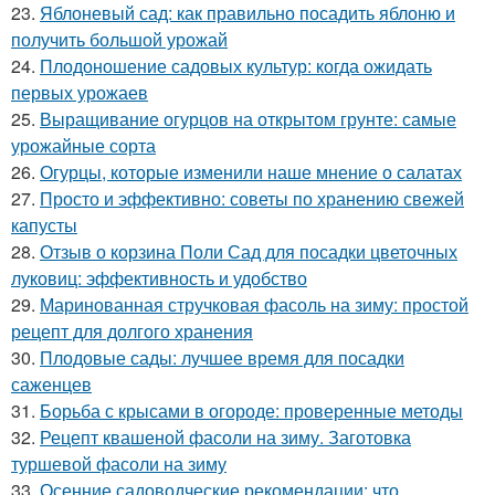
23.
Яблоневый сад: как правильно посадить яблоню и
получить большой урожай
24.
Плодоношение садовых культур: когда ожидать
первых урожаев
25.
Выращивание огурцов на открытом грунте: самые
урожайные сорта
26.
Огурцы, которые изменили наше мнение о салатах
27.
Просто и эффективно: советы по хранению свежей
капусты
28.
Отзыв о корзина Поли Сад для посадки цветочных
луковиц: эффективность и удобство
29.
Маринованная стручковая фасоль на зиму: простой
рецепт для долгого хранения
30.
Плодовые сады: лучшее время для посадки
саженцев
31.
Борьба с крысами в огороде: проверенные методы
32.
Рецепт квашеной фасоли на зиму. Заготовка
туршевой фасоли на зиму
33.
Осенние садоводческие рекомендации: что