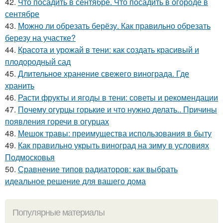
42.
Что посадить в сентябре. Что посадить в огороде в
сентябре
43.
Можно ли обрезать берёзу. Как правильно обрезать
березу на участке?
44.
Красота и урожай в тени: как создать красивый и
плодородный сад
45.
Длительное хранение свежего винограда. Где
хранить
46.
Расти фрукты и ягоды в тени: советы и рекомендации
47.
Почему огурцы горькие и что нужно делать.. Причины
появления горечи в огурцах
48.
Мешок травы: преимущества использования в быту
49.
Как правильно укрыть виноград на зиму в условиях
Подмосковья
50.
Сравнение типов радиаторов: как выбрать
идеальное решение для вашего дома
Популярные материалы