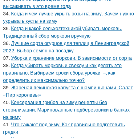
высаживать в это время года
34.
Когда и чем лучше укрыть розы на зиму. Зачем нужно
укрывать кусты на зиму
35.
Когда и какой сельхозтехникой убирать морковь.
Традиционный сбор моркови вручную
36.
Лучшие сорта огурцов для теплиц в Ленинградской
2022. Выбор семян на посадку
37.
Уборка и хранение моркови. В зависимости от сорта
38.
Когда убирать морковь и свеклу и как делать это
правильно. Выбираем сроки сбора урожая –, как
определить их максимально точно?
39.
Жареная пекинская капуста с шампиньонами. Салат
«Пир королевы»
40.
Консервация грибов на зиму рецепты без
стерилизации. Маринованные подберезовики в банках
на зиму
41.
Что сажают под зиму. Как правильно подготовить
грядки