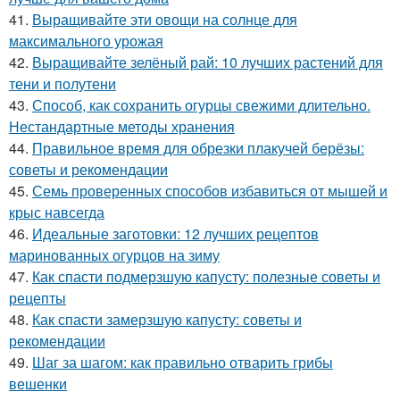
41.
Выращивайте эти овощи на солнце для
максимального урожая
42.
Выращивайте зелёный рай: 10 лучших растений для
тени и полутени
43.
Способ, как сохранить огурцы свежими длительно.
Нестандартные методы хранения
44.
Правильное время для обрезки плакучей берёзы:
советы и рекомендации
45.
Семь проверенных способов избавиться от мышей и
крыс навсегда
46.
Идеальные заготовки: 12 лучших рецептов
маринованных огурцов на зиму
47.
Как спасти подмерзшую капусту: полезные советы и
рецепты
48.
Как спасти замерзшую капусту: советы и
рекомендации
49.
Шаг за шагом: как правильно отварить грибы
вешенки