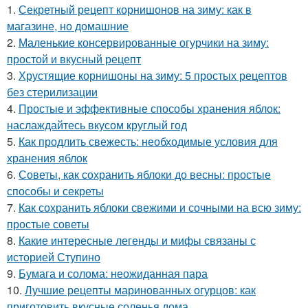
1.
Секретный рецепт корнишонов на зиму: как в
магазине, но домашние
2.
Маленькие консервированные огурчики на зиму:
простой и вкусный рецепт
3.
Хрустящие корнишоны на зиму: 5 простых рецептов
без стерилизации
4.
Простые и эффективные способы хранения яблок:
наслаждайтесь вкусом круглый год
5.
Как продлить свежесть: необходимые условия для
хранения яблок
6.
Советы, как сохранить яблоки до весны: простые
способы и секреты
7.
Как сохранить яблоки свежими и сочными на всю зиму:
простые советы
8.
Какие интересные легенды и мифы связаны с
историей Ступино
9.
Бумага и солома: неожиданная пара
10.
Лучшие рецепты маринованных огурцов: как
приготовить вкусные соленья дома