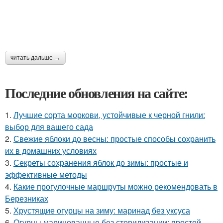
читать дальше →
Последние обновления на сайте:
1.
Лучшие сорта моркови, устойчивые к черной гнили:
выбор для вашего сада
2.
Свежие яблоки до весны: простые способы сохранить
их в домашних условиях
3.
Секреты сохранения яблок до зимы: простые и
эффективные методы
4.
Какие прогулочные маршруты можно рекомендовать в
Березниках
5.
Хрустящие огурцы на зиму: маринад без уксуса
6.
Огурцы маринованные без стерилизации: простой