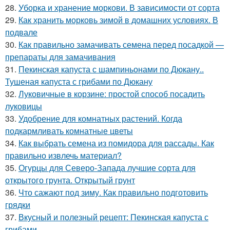
28.
Уборка и хранение моркови. В зависимости от сорта
29.
Как хранить морковь зимой в домашних условиях. В
подвале
30.
Как правильно замачивать семена перед посадкой —
препараты для замачивания
31.
Пекинская капуста с шампиньонами по Дюкану..
Тушеная капуста с грибами по Дюкану
32.
Луковичные в корзине: простой способ посадить
луковицы
33.
Удобрение для комнатных растений. Когда
подкармливать комнатные цветы
34.
Как выбрать семена из помидора для рассады. Как
правильно извлечь материал?
35.
Огурцы для Северо-Запада лучшие сорта для
открытого грунта. Открытый грунт
36.
Что сажают под зиму. Как правильно подготовить
грядки
37.
Вкусный и полезный рецепт: Пекинская капуста с
грибами