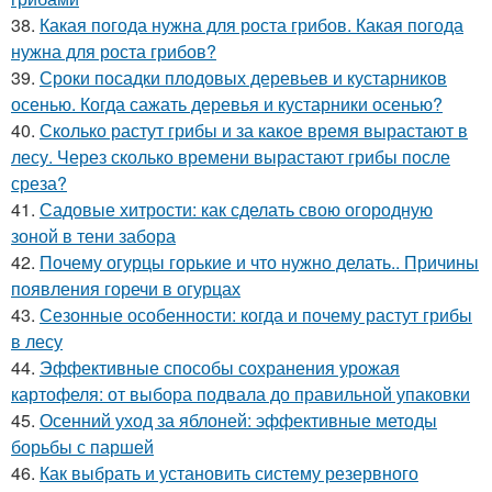
38.
Какая погода нужна для роста грибов. Какая погода
нужна для роста грибов?
39.
Сроки посадки плодовых деревьев и кустарников
осенью. Когда сажать деревья и кустарники осенью?
40.
Сколько растут грибы и за какое время вырастают в
лесу. Через сколько времени вырастают грибы после
среза?
41.
Садовые хитрости: как сделать свою огородную
зоной в тени забора
42.
Почему огурцы горькие и что нужно делать.. Причины
появления горечи в огурцах
43.
Сезонные особенности: когда и почему растут грибы
в лесу
44.
Эффективные способы сохранения урожая
картофеля: от выбора подвала до правильной упаковки
45.
Осенний уход за яблоней: эффективные методы
борьбы с паршей
46.
Как выбрать и установить систему резервного