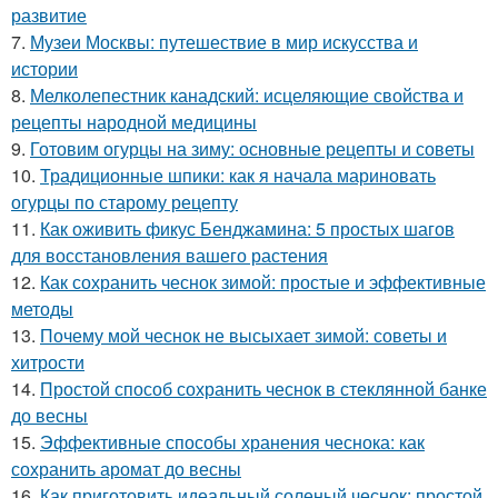
развитие
7.
Музеи Москвы: путешествие в мир искусства и
истории
8.
Мелколепестник канадский: исцеляющие свойства и
рецепты народной медицины
9.
Готовим огурцы на зиму: основные рецепты и советы
10.
Традиционные шпики: как я начала мариновать
огурцы по старому рецепту
11.
Как оживить фикус Бенджамина: 5 простых шагов
для восстановления вашего растения
12.
Как сохранить чеснок зимой: простые и эффективные
методы
13.
Почему мой чеснок не высыхает зимой: советы и
хитрости
14.
Простой способ сохранить чеснок в стеклянной банке
до весны
15.
Эффективные способы хранения чеснока: как
сохранить аромат до весны
16.
Как приготовить идеальный соленый чеснок: простой