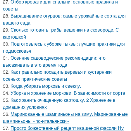
27.
Отбор кровати для спальни: основные правила и
советы
28.
Выращивание огурцов: самые урожайные сорта для
вашего сада
29.
Сколько готовить грибы вешенки на сковороде. С
картошкой
30.
Подготовьтесь к уборке тыквы: лучшие практики для
подмосковья
31.
Осенние садоводческие рекомендации: что
высаживать в это время года
32.
Как правильно посадить деревья и кустарники
осенью: практические советы
33.
Когда убирать морковь и свеклу.
34.
Уборка и хранение моркови. В зависимости от сорта
35.
Как хранить очищенную картошку. 2 Хранение в
домашних условиях
36.
Маринованные шампиньоны на зиму. Маринованные
шампиньоны «по-итальянски»
37.
Просто божественный рецепт квашеной фасоли Ну