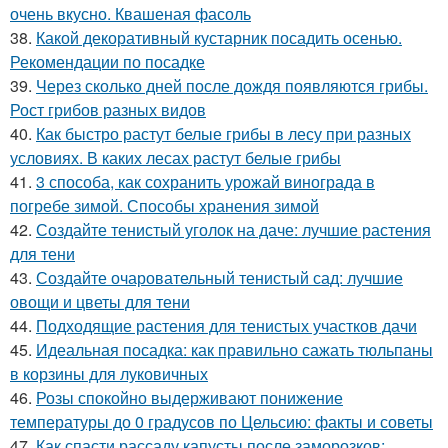
очень вкусно. Квашеная фасоль
38.
Какой декоративный кустарник посадить осенью.
Рекомендации по посадке
39.
Через сколько дней после дождя появляются грибы.
Рост грибов разных видов
40.
Как быстро растут белые грибы в лесу при разных
условиях. В каких лесах растут белые грибы
41.
3 способа, как сохранить урожай винограда в
погребе зимой. Способы хранения зимой
42.
Создайте тенистый уголок на даче: лучшие растения
для тени
43.
Создайте очаровательный тенистый сад: лучшие
овощи и цветы для тени
44.
Подходящие растения для тенистых участков дачи
45.
Идеальная посадка: как правильно сажать тюльпаны
в корзины для луковичных
46.
Розы спокойно выдерживают понижение
температуры до 0 градусов по Цельсию: факты и советы
47.
Как спасти рассаду капусты после заморозков: