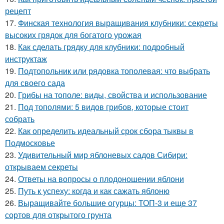
рецепт
17.
Финская технология выращивания клубники: секреты
высоких грядок для богатого урожая
18.
Как сделать грядку для клубники: подробный
инструктаж
19.
Подтопольник или рядовка тополевая: что выбрать
для своего сада
20.
Грибы на тополе: виды, свойства и использование
21.
Под тополями: 5 видов грибов, которые стоит
собрать
22.
Как определить идеальный срок сбора тыквы в
Подмосковье
23.
Удивительный мир яблоневых садов Сибири:
открываем секреты
24.
Ответы на вопросы о плодоношении яблони
25.
Путь к успеху: когда и как сажать яблоню
26.
Выращивайте большие огурцы: ТОП-3 и еще 37
сортов для открытого грунта