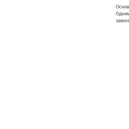
Основ
Одним
замач