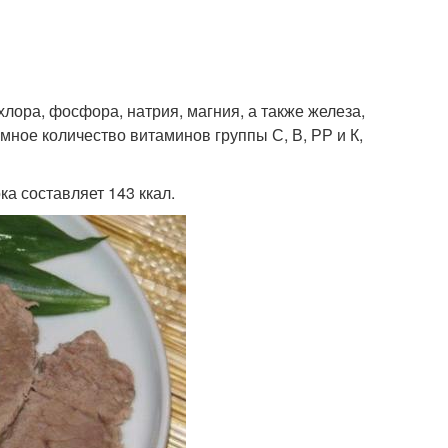
лора, фосфора, натрия, магния, а также железа,
мное количество витаминов группы С, В, РР и К,
а составляет 143 ккал.