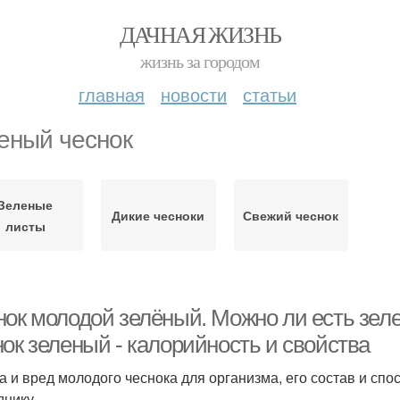
ДАЧНАЯ ЖИЗНЬ
жизнь за городом
главная
новости
статьи
еный чеснок
Зеленые
Дикие чесноки
Свежий чеснок
листы
нок молодой зелёный. Можно ли есть зел
нок зеленый - калорийность и свойства
а и вред молодого чеснока для организма, его состав и спо
днику.