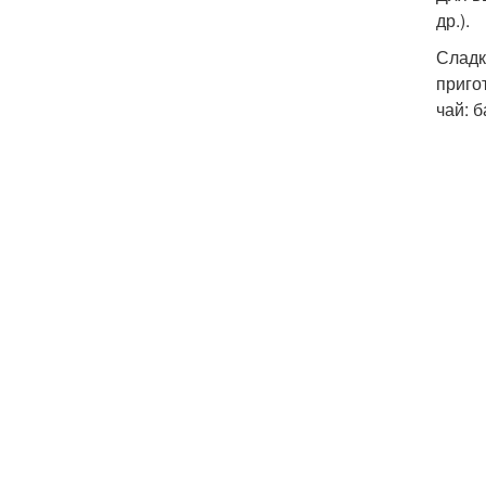
др.).
Сладк
приго
чай: 