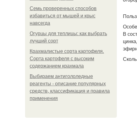
Семь проверенных способов
Польз
избавиться от мышей и крыс
навсегда
Особе
В сос
Огурцы для теплицы: как выбрать
цинка
лучший сорт
эфирн
Крахмалистые сорта картофеля.
Сколь
Сорта картофеля с высоким
содержанием крахмала
Выбираем антигололедные
реагенты - описание популярных
средств, классификация и правила
применения