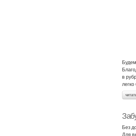
Будем
Благо
в руб
легко
читат
Забу
Без д
Для в