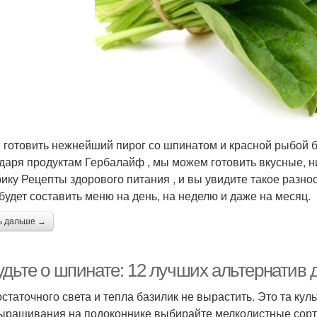
 готовить нежнейший пирог со шпинатом и красной рыбой бе
даря продуктам Гербалайф , мы можем готовить вкусные, н
рику Рецепты здорового питания , и вы увидите такое разно
 будет составить меню на день, на неделю и даже на месяц.
ь дальше →
дьте о шпинате: 12 лучших альтернатив 
остаточного света и тепла базилик не вырастить. Это та ку
ыращивания на подоконнике выбирайте мелколистные сорта 