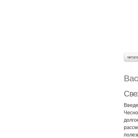
читат
Вас
Све
Введ
Чесно
долго
рассм
полез