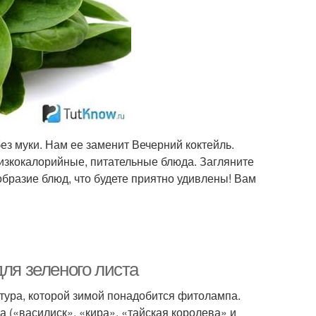
з муки. Нам ее заменит Вечерний коктейль.
изкокалорийные, питательные блюда. Загляните
образие блюд, что будете приятно удивлены! Вам
для зеленого листа
льтура, которой зимой понадобится фитолампа.
(«василиск», «кира», «тайская королева» и