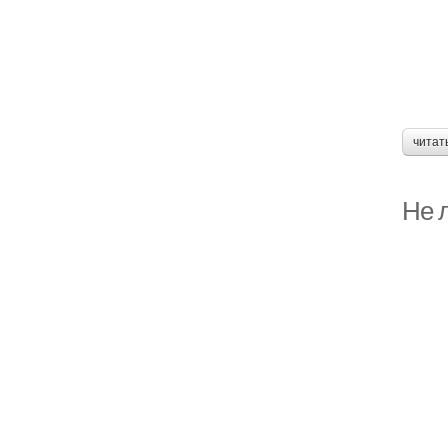
читат
Не л