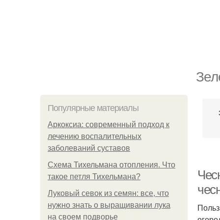
Зел
Популярные материалы
Аркоксиа: современный подход к
лечению воспалительных
заболеваний суставов
Схема Тихельмана отопления. Что
Чес
такое петля Тихельмана?
чес
Луковый севок из семян: все, что
нужно знать о выращивании лука
Польз
на своем подворье
огоро