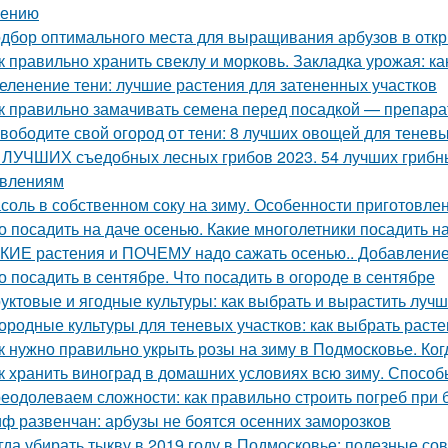
нению
дбор оптимального места для выращивания арбузов в откр
к правильно хранить свеклу и морковь. Закладка урожая: ка
еленение тени: лучшие растения для затененных участков
к правильно замачивать семена перед посадкой — препар
вободите свой огород от тени: 8 лучших овощей для теневы
 ЛУЧШИХ съедобных лесных грибов 2023. 54 лучших грибны
влениям
соль в собственном соку на зиму. Особенности приготовле
о посадить на даче осенью. Какие многолетники посадить 
КИЕ растения и ПОЧЕМУ надо сажать осенью.. Добавление 
о посадить в сентябре. Что посадить в огороде в сентябре
уктовые и ягодные культуры: как выбрать и вырастить лучш
ородные культуры для теневых участков: как выбрать расте
к нужно правильно укрыть розы на зиму в Подмосковье. Ког
к хранить виноград в домашних условиях всю зиму. Способ
еодолеваем сложности: как правильно строить погреб при 
ф развенчан: арбузы не боятся осенних заморозков
гда убирать тыкву в 2019 году в Подмосковье: полезные со