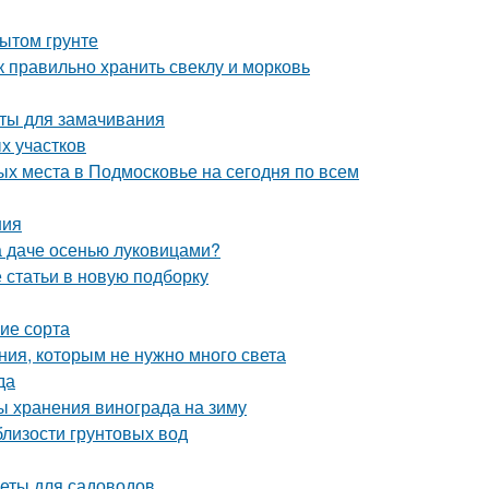
ытом грунте
к правильно хранить свеклу и морковь
аты для замачивания
х участков
х места в Подмосковье на сегодня по всем
ния
на даче осенью луковицами?
статьи в новую подборку
ие сорта
ния, которым не нужно много света
да
ы хранения винограда на зиму
близости грунтовых вод
веты для садоводов