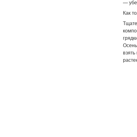
— убе
Как т
Тщате
компо
грядки
Осень
взять
расте