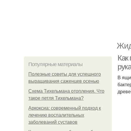
Жид
Как 
Популярные материалы
рук
Полезные советы для успешного
В ящи
выращивания саженцев осенью
бакте
древе
Схема Тихельмана отопления. Что
такое петля Тихельмана?
Аркоксиа: современный подход к
лечению воспалительных
заболеваний суставов