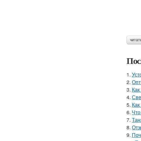
читат
Пос
1.
Уст
2.
Опт
3.
Как
4.
Све
5.
Как
6.
Что
7.
Тан
8.
Отз
9.
Поч