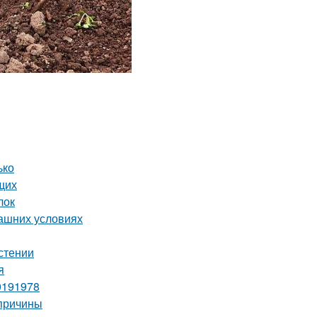
ько
щих
лок
машних условиях
астении
я
0191978
 причины