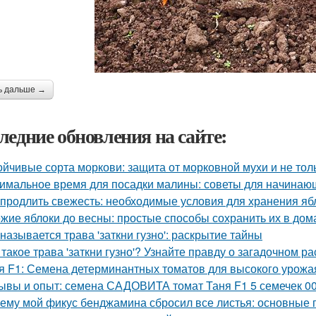
ь дальше →
ледние обновления на сайте:
ойчивые сорта моркови: защита от морковной мухи и не тол
имальное время для посадки малины: советы для начинаю
 продлить свежесть: необходимые условия для хранения яб
жие яблоки до весны: простые способы сохранить их в до
 называется трава 'заткни гузно': раскрытие тайны
 такое трава 'заткни гузно'? Узнайте правду о загадочном р
я F1: Семена детерминантных томатов для высокого урожа
ывы и опыт: семена САДОВИТА томат Таня F1 5 семечек 0
ему мой фикус бенджамина сбросил все листья: основные