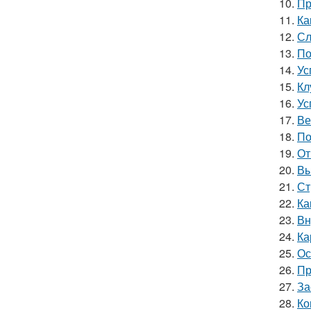
10.
Пр
11.
Ка
12.
Сл
13.
По
14.
Ус
15.
Кл
16.
Ус
17.
Ве
18.
По
19.
От
20.
Вы
21.
Ст
22.
Ка
23.
Вн
24.
Ка
25.
Ос
26.
Пр
27.
За
28.
Ко