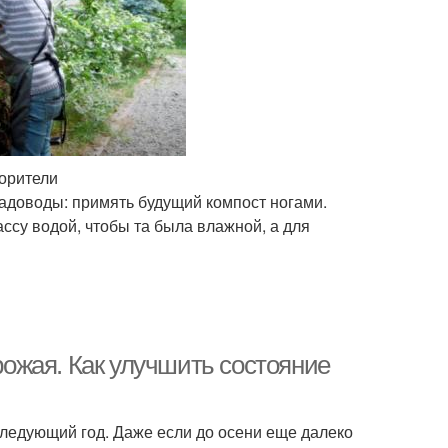
корители
е садоводы: примять будущий компост ногами.
ссу водой, чтобы та была влажной, а для
урожая. Как улучшить состояние
следующий год. Даже если до осени еще далеко