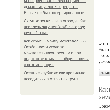
Консервирование белых грибов в
домашних условиях рецепты.
Белые грибы консервированные
Лягушки земляные в огороде. Как
привлечь лягушек (жаб) в огород:
личный опыт
Как укрыть на зиму можжевельник.
Фото:
Особенности ухода за
​​​​У
можжевельником осенью и при
Фото:
подготовке к зиме — общие советы
ускор
и рекомендации
Осенние клубники: как правильно
читат
посадить их в открытый грунт
Как 
зем
Сразу