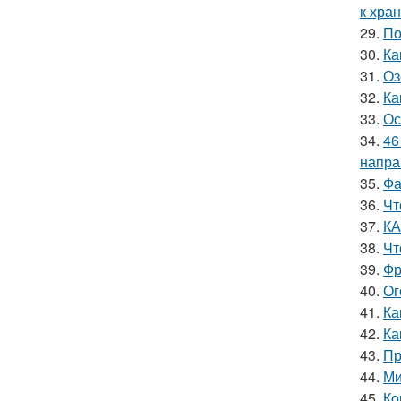
к хра
29.
По
30.
Ка
31.
Оз
32.
Ка
33.
Ос
34.
46
напра
35.
Фа
36.
Чт
37.
КА
38.
Чт
39.
Фр
40.
Ог
41.
Ка
42.
Ка
43.
Пр
44.
Ми
45.
Ко