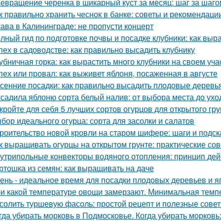
евращение черенка в шикарный куст за месяц: шаг за шаго
к правильно хранить чеснок в банке: советы и рекомендаци
ава в Калининграде: не пропусти концерт
лный гид по подготовке почвы и посадке клубники: как выр
пех в садоводстве: как правильно высадить клубнику
убничная горка: как вырастить много клубники на своем уча
пех или провал: как выживет яблоня, посаженная в августе
сенние посадки: как правильно высадить плодовые деревь
садила яблоню сорта белый налив: от выбора места до ухо
кройте для себя 5 лучших сортов огурцов для открытого гру
бор идеального огурца: сорта для засолки и салатов
роительство новой кровли на старом шифере: шаги и подск
к выращивать огурцы на открытом грунте: практические со
утрипольные конвекторы водяного отопления: принцип де
ртошка из семян: как выращивать на даче
ень - идеальное время для посадки плодовых деревьев и я
и какой температуре овощи замерзают. Минимальная тем
солить туршевую фасоль: простой рецепт и полезные сове
гда убирать морковь в Подмосковье. Когда убирать морковь: