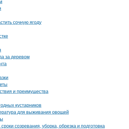
м
и
астить сочную ягоду
стке
я
да за деревом
нта
азки
веты
йствия и преимущества
годных кустарников
пература для выживания овощей
ты
 сроки созревания, уборка, обрезка и подготовка