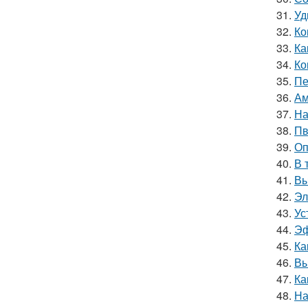
31.
Уд
32.
Ко
33.
Ка
34.
Ко
35.
Пе
36.
Ам
37.
На
38.
Пв
39.
Оп
40.
В 
41.
Вы
42.
Эл
43.
Ус
44.
Эф
45.
Ка
46.
Вы
47.
Ка
48.
На