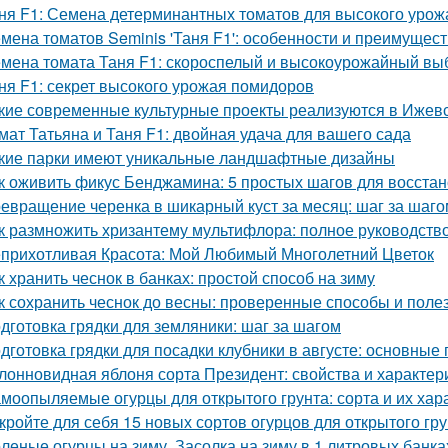
ня F1: Семена детерминантных томатов для высокого урож
мена томатов Seminis 'Таня F1': особенности и преимущест
мена томата Таня F1: скороспелый и высокоурожайный вы
ня F1: секрет высокого урожая помидоров
кие современные культурные проекты реализуются в Ижев
мат Татьяна и Таня F1: двойная удача для вашего сада
кие парки имеют уникальные ландшафтные дизайны
к оживить фикус Бенджамина: 5 простых шагов для восста
евращение черенка в шикарный куст за месяц: шаг за шаго
к размножить хризантему мультифлора: полное руководств
прихотливая Красота: Мой Любимый Многолетний Цветок
к хранить чеснок в банках: простой способ на зиму
к сохранить чеснок до весны: проверенные способы и поле
дготовка грядки для земляники: шаг за шагом
дготовка грядки для посадки клубники в августе: основные
лонновидная яблоня сорта Президент: свойства и характер
моопыляемые огурцы для открытого грунта: сорта и их хар
кройте для себя 15 новых сортов огурцов для открытого гр
леные огурцы на зиму. Засолка на зиму в 1 литровых банка