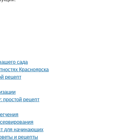
 вашего сада
тностях Красноярска
ой рецепт
лизации
: простой рецепт
легчения
онсервирования
пт для начинающих
оветы и рецепты