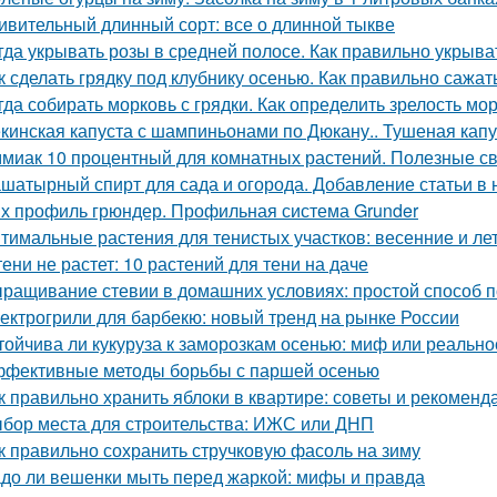
ивительный длинный сорт: все о длинной тыкве
гда укрывать розы в средней полосе. Как правильно укрыва
к сделать грядку под клубнику осенью. Как правильно сажат
гда собирать морковь с грядки. Как определить зрелость мо
кинская капуста с шампиньонами по Дюкану.. Тушеная капу
миак 10 процентный для комнатных растений. Полезные с
шатырный спирт для сада и огорода. Добавление статьи в
х профиль грюндер. Профильная система Grunder
тимальные растения для тенистых участков: весенние и ле
тени не растет: 10 растений для тени на даче
ращивание стевии в домашних условиях: простой способ п
ектрогрили для барбекю: новый тренд на рынке России
тойчива ли кукуруза к заморозкам осенью: миф или реально
фективные методы борьбы с паршей осенью
к правильно хранить яблоки в квартире: советы и рекоменд
бор места для строительства: ИЖС или ДНП
к правильно сохранить стручковую фасоль на зиму
до ли вешенки мыть перед жаркой: мифы и правда