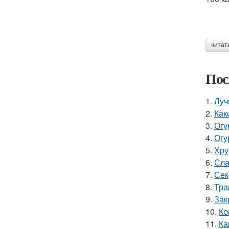
читат
Пос
1.
Луч
2.
Как
3.
Огу
4.
Огу
5.
Хру
6.
Сла
7.
Сек
8.
Тра
9.
Зак
10.
Ко
11.
Ка