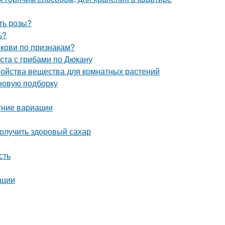
ть розы?
ь?
ркови по признакам?
ста с грибами по Дюкану
войства вещества для комнатных растений
 новую подборку
тние вариации
олучить здоровый сахар
сть
ации