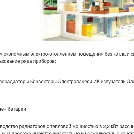
 экономным электро-отоплением помещения без котла и 
ьзование ряда приборов:
рорадиаторы.Конвекторы.Электропанели.ИК излучатели.Эл
е» батареи
водство радиаторов с тепловой мощностью в 2,2 кВт расс
в.м. В продаже имеются жидкостные и безжидкостные конст