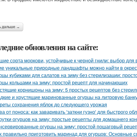
ь дальше →
ледние обновления на сайте:
шие сорта моркови, устойчивые к черной гнили: выбор для
ие уникальные природные ландшафты можно найти в окрес
рцы кубиками для салатов на зиму без стерилизации: прост
рцы кольцами на зиму: простой рецепт для начинающих
стящие корнишоны на зиму: 5 простых рецептов без стери
дкие и хрустящие маринованные огурцы на литровую банку
реты сохранения яблок до следующего урожая
ва от поноса: как заваривать 'заткни гузно' для быстрого об
рутки огурцов на зиму: простые рецепты для домашнего к
нсервированные огурцы на зиму: простой пошаговый реце
к правильно приготовить маринад для огурцов: Основные с