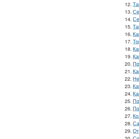
12.
Та
13.
Се
14.
Се
15.
Та
16.
Ка
17.
То
18.
Ка
19.
Ка
20.
Пр
21.
Ка
22.
Не
23.
Ка
24.
Ка
25.
По
26.
По
27.
Ко
28.
Са
29.
От
30.
Со