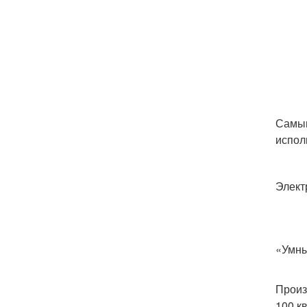
Самым
испол
Элект
«Умны
Произ
100 к