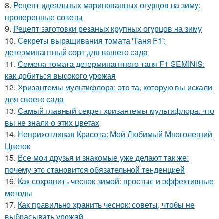
8.
Рецепт идеальных маринованных огурцов на зиму:
проверенные советы
9.
Рецепт заготовки резаных крупных огурцов на зиму
10.
Секреты выращивания томата 'Таня F1':
детерминантный сорт для вашего сада
11.
Семена томата детерминантного таня F1 SEMINIS:
как добиться высокого урожая
12.
Хризантемы мультифлора: это та, которую вы искали
для своего сада
13.
Самый главный секрет хризантемы мультифлора: что
вы не знали о этих цветах
14.
Неприхотливая Красота: Мой Любимый Многолетний
Цветок
15.
Все мои друзья и знакомые уже делают так же:
почему это становится обязательной тенденцией
16.
Как сохранить чеснок зимой: простые и эффективные
методы
17.
Как правильно хранить чеснок: советы, чтобы не
выбрасывать урожай