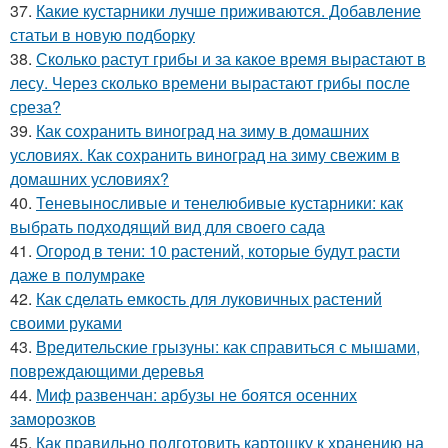
37.
Какие кустарники лучше приживаются. Добавление
статьи в новую подборку
38.
Сколько растут грибы и за какое время вырастают в
лесу. Через сколько времени вырастают грибы после
среза?
39.
Как сохранить виноград на зиму в домашних
условиях. Как сохранить виноград на зиму свежим в
домашних условиях?
40.
Теневыносливые и тенелюбивые кустарники: как
выбрать подходящий вид для своего сада
41.
Огород в тени: 10 растений, которые будут расти
даже в полумраке
42.
Как сделать емкость для луковичных растений
своими руками
43.
Вредительские грызуны: как справиться с мышами,
повреждающими деревья
44.
Миф развенчан: арбузы не боятся осенних
заморозков
45.
Как правильно подготовить картошку к хранению на