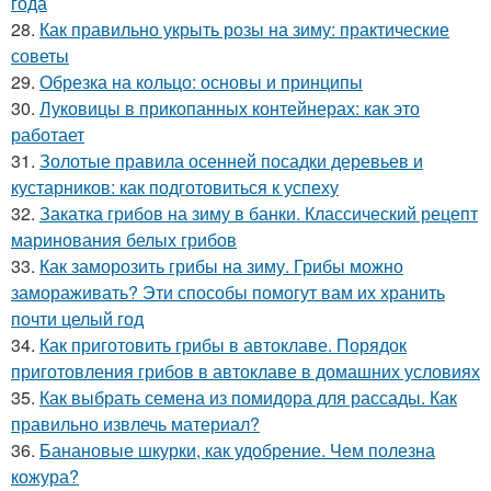
года
28.
Как правильно укрыть розы на зиму: практические
советы
29.
Обрезка на кольцо: основы и принципы
30.
Луковицы в прикопанных контейнерах: как это
работает
31.
Золотые правила осенней посадки деревьев и
кустарников: как подготовиться к успеху
32.
Закатка грибов на зиму в банки. Классический рецепт
маринования белых грибов
33.
Как заморозить грибы на зиму. Грибы можно
замораживать? Эти способы помогут вам их хранить
почти целый год
34.
Как приготовить грибы в автоклаве. Порядок
приготовления грибов в автоклаве в домашних условиях
35.
Как выбрать семена из помидора для рассады. Как
правильно извлечь материал?
36.
Банановые шкурки, как удобрение. Чем полезна
кожура?