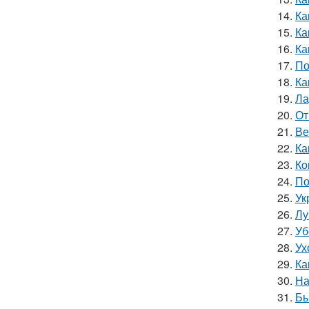
14.
Ка
15.
Ка
16.
Ка
17.
По
18.
Ка
19.
Ла
20.
От
21.
Ве
22.
Ка
23.
Ко
24.
По
25.
Ук
26.
Лу
27.
Уб
28.
Ух
29.
Ка
30.
На
31.
Бы