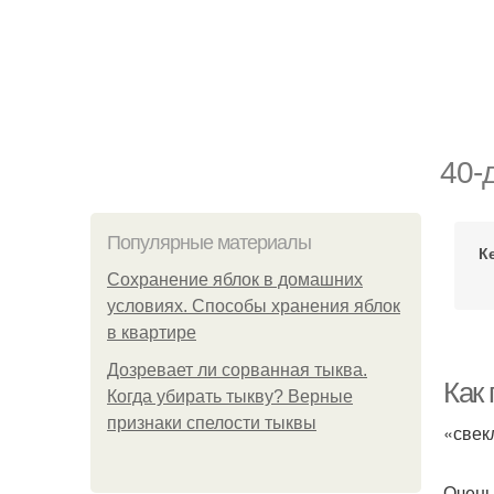
40-
Популярные материалы
К
Сохранение яблок в домашних
условиях. Способы хранения яблок
в квартире
Дозревает ли сорванная тыква.
Как
Когда убирать тыкву? Верные
признаки спелости тыквы
«свек­
Очень 