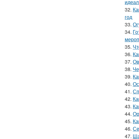
идеал
32.
Ка
год
33.
Ог
34.
Го
мероп
35.
Чт
36.
Ка
37.
Ов
38.
Че
39.
Ка
40.
Ос
41.
Сп
42.
Ка
43.
Ка
44.
Ор
45.
Ка
46.
Се
47.
Ша