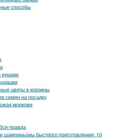
ивные способы
я
ду
и руками
ендации
чные цветы в корзины
ор семян на посадку
рожая моркови
Вся правда
 шампиньоны быстрого приготовления: 10