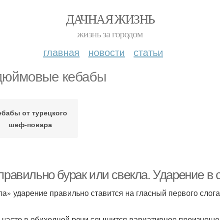
ДАЧНАЯ ЖИЗНЬ
жизнь за городом
главная
новости
статьи
дюймовые кебабы
ебабы от турецкого
шеф-повара
 правильно бурак или свекла. Ударение 
ла» уда­ре­ние пра­виль­но ста­вит­ся на глас­ный пер­во­го сло­г
часто в оби­ход­ной речи слы­шит­ся вари­а­тив­ное про­из­но­ше­н