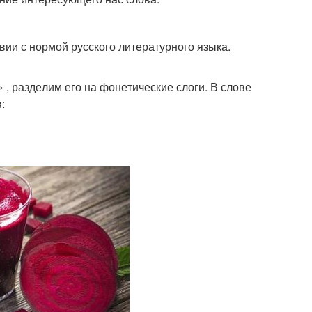
ии с нор­мой рус­ско­го лите­ра­тур­но­го язы­ка.
, раз­де­лим его на фоне­ти­че­ские сло­ги. В сло­ве
в: