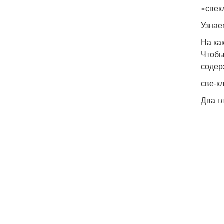
«свек
Узнаем
На ка
Чтобы 
содер­
све-к
Два гл