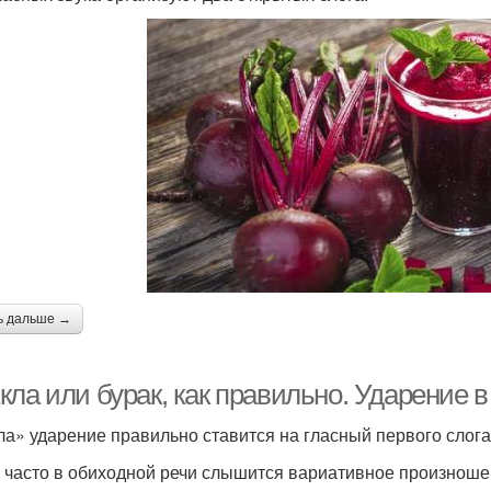
ь дальше →
кла или бурак, как правильно. Ударение
ла» уда­ре­ние пра­виль­но ста­вит­ся на глас­ный пер­во­го сло­г
часто в оби­ход­ной речи слы­шит­ся вари­а­тив­ное про­из­но­ше­н