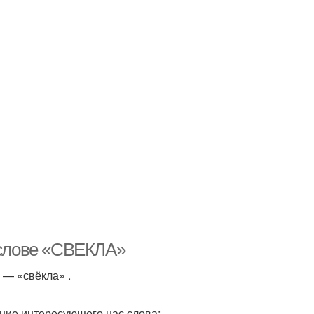
в слове «СВЕКЛА»
а — «свёк­ла» .
ие инте­ре­су­ю­ще­го нас сло­ва: