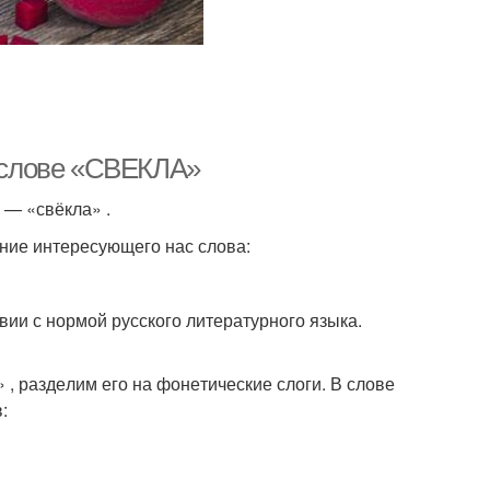
в слове «СВЕКЛА»
а — «свёк­ла» .
ие инте­ре­су­ю­ще­го нас сло­ва:
ии с нор­мой рус­ско­го лите­ра­тур­но­го язы­ка.
, раз­де­лим его на фоне­ти­че­ские сло­ги. В сло­ве
в: