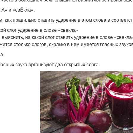
лА» и «свЁкла».
, как пра­виль­но ста­вить уда­ре­ние в этом сло­ва в соот­вет­ств
кой слог ударение в слове «свекла»
выяс­нить, на какой слог ста­вить уда­ре­ние в сло­ве «свек­ла» 
жит­ся столь­ко сло­гов, сколь­ко в нем име­ет­ся глас­ных зву­ко
ла
ас­ных зву­ка орга­ни­зу­ют два откры­тых сло­га.