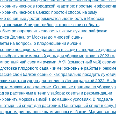
к хранить чеснок в городской квартире: простые и эффект
к хранить чеснок в банках: простой способ на зиму
кие основные достопримечательности есть в Ижевске
д тополями: 5 видов грибов, которые стоит собрать
к быстро определить спелость тыквы: лучшие лайфхаки
риса Долина: от Москвы до мировой сцены
веты на вопросы о плодоношении яблони
сенние посадки: как правильно высадить плодовые деревь
к выбрать оптимальный день для уборки моркови в 2023 го
мпостный чай своими руками. АКЧ (компостный чай) своим
дготовка плодового сада к зиме: основные работы и реком
расьте свой балкон осенью: как правильно посадить лукови
чшие сорта огурцов для теплиц в Ленинградской 2022. Выб
орка моркови на хранение. Основные правила по уборки у
од за растениями в тени у забора: советы и рекомендации
к хранить морковь зимой в домашних условиях. В подвале
шатырный спирт для растений. Нашатырный спирт в саду. 
стрые маринованные шампиньоны из банки. Маринованные