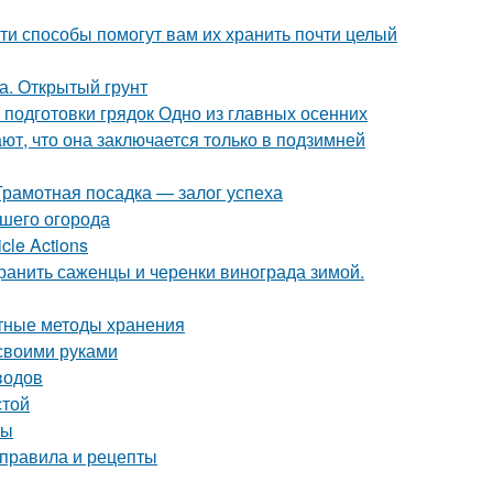
ти способы помогут вам их хранить почти целый
а. Открытый грунт
 подготовки грядок Одно из главных осенних
ют, что она заключается только в подзимней
Грамотная посадка — залог успеха
ашего огорода
cle Actions
хранить саженцы и черенки винограда зимой.
ртные методы хранения
 своими руками
водов
стой
ты
 правила и рецепты