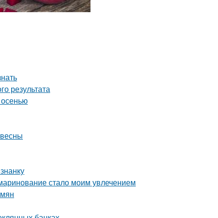
знать
го результата
 осенью
 весны
изнанку
 маринование стало моим увлечением
емян
теклянных банках