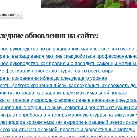
ь дальше →
ледние обновления на сайте:
ное руководство по выращиванию малины: всё, что нужно 
реты выращивания малины: как добиться профессионально
ное руководство: как правильно посадить саженцы малины
ие фестивали привлекают туристов со всего мира
реты сохранения яблок до следующего урожая
реты долгого хранения яблок: как сохранить их свежесть до
кни гузно трава: как заварить для максимальной пользы
вы от поноса у взрослых: эффективные народные средства
инованные огурцы на зиму: секреты и рецепты от кухни на
ин раз попробовала и теперь мариную огурцы на зиму: как
льтифлора хризантема: как вырастить пышный цветок из с
к сохранить чеснок зимой: простые и эффективные методы
к сохранить чеснок до весны: простой способ хранения в с