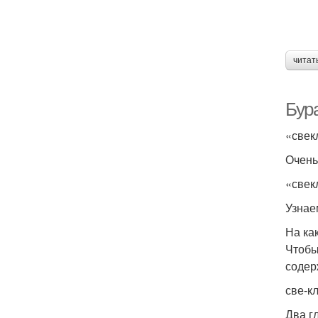
читат
Бур
«свек­
Очень 
«свек
Узнаем
На ка
Чтобы 
содер­
све-к
Два гл