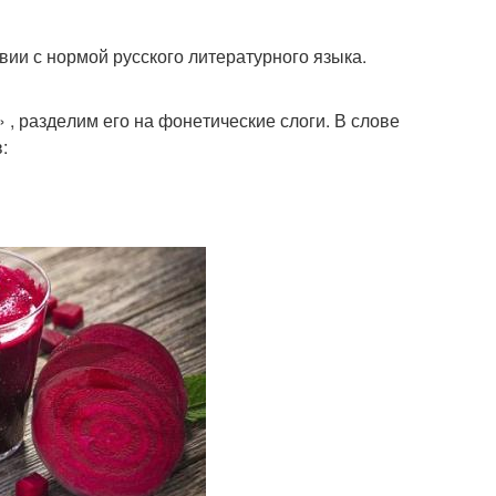
ии с нор­мой рус­ско­го лите­ра­тур­но­го язы­ка.
, раз­де­лим его на фоне­ти­че­ские сло­ги. В сло­ве
в: