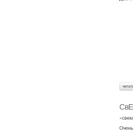
читат
СвЕ
«свек­
Очень 