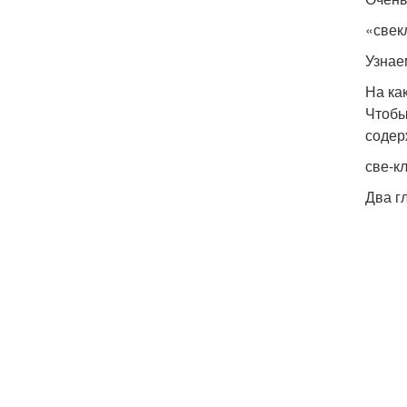
«свек
Узнаем
На ка
Чтобы 
содер­
све-к
Два гл