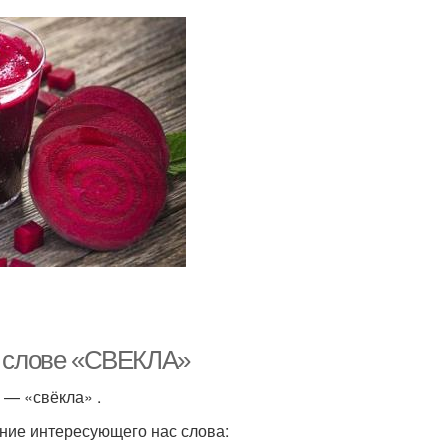
 в слове «СВЕКЛА»
а — «свёк­ла» .
ие инте­ре­су­ю­ще­го нас сло­ва: