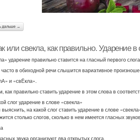
ь дальше →
ак или свекла, как правильно. Ударение 
ла» уда­ре­ние пра­виль­но ста­вит­ся на глас­ный пер­во­го сло­г
часто в оби­ход­ной речи слы­шит­ся вари­а­тив­ное про­из­но­ше­н
лА» и «свЁкла».
, как пра­виль­но ста­вить уда­ре­ние в этом сло­ва в соот­вет­ств
кой слог ударение в слове «свекла»
выяс­нить, на какой слог ста­вить уда­ре­ние в сло­ве «свек­ла» 
жит­ся столь­ко сло­гов, сколь­ко в нем име­ет­ся глас­ных зву­ко
ла
ас­ных зву­ка орга­ни­зу­ют два откры­тых сло­га.