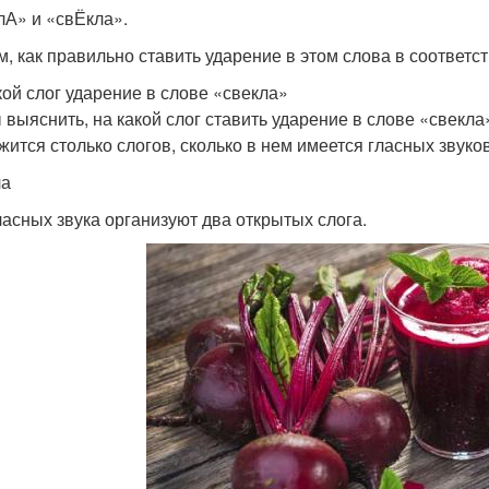
лА» и «свЁкла».
, как пра­виль­но ста­вить уда­ре­ние в этом сло­ва в соот­вет­ств
кой слог ударение в слове «свекла»
выяс­нить, на какой слог ста­вить уда­ре­ние в сло­ве «свек­ла» 
жит­ся столь­ко сло­гов, сколь­ко в нем име­ет­ся глас­ных зву­ко
ла
ас­ных зву­ка орга­ни­зу­ют два откры­тых сло­га.