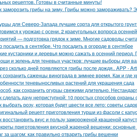
ьных рецептов. Готовы в считанные минуты!
к заморозить грибы на зиму. Грибы можно замораживать? Э
урцы для Северо-Запада лучшие сорта для открытого грунт
товимся к урожаю с осени. 2 краеугольных вопроса осенней
риятий — подготовка грядок к зиме. Многие садоводы счита
о посадить в сентябре. Что посадить в огороде в сентябре
кие кустарники и деревья можно сажать в осенний период. 
ощи и зелень для теневых участков: лучшие выборы для в
рез сколько дней появляются грибы после дождя.. APP - Arti
к сохранить саженцы винограда в зимнее время. Как и где 
обенности теневыносливых растений для украшения сада
особ, как сохранить огурцы свежими длительно. Нестанда
к сделать дачу неприступной: 10 простых способов охраны
к выбрать розу, которая будет цвести все лето: советы садо
игинальный рецепт приготовления турши из фасоли с капу
к восстановить вкус и пользу замороженой квашеной капус
креты приготовления вкусной жареной вешенки: основные
г за шагом: как правильно отварить грибы вешенки