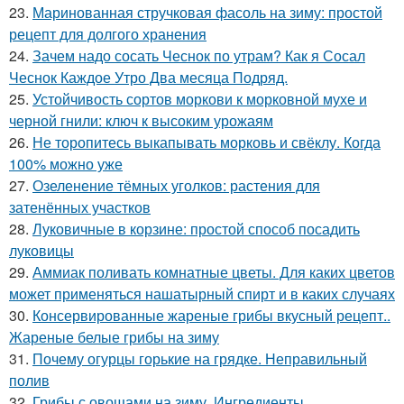
23.
Маринованная стручковая фасоль на зиму: простой
рецепт для долгого хранения
24.
Зачем надо сосать Чеснок по утрам? Как я Сосал
Чеснок Каждое Утро Два месяца Подряд.
25.
Устойчивость сортов моркови к морковной мухе и
черной гнили: ключ к высоким урожаям
26.
Не торопитесь выкапывать морковь и свёклу. Когда
100% можно уже
27.
Озеленение тёмных уголков: растения для
затенённых участков
28.
Луковичные в корзине: простой способ посадить
луковицы
29.
Аммиак поливать комнатные цветы. Для каких цветов
может применяться нашатырный спирт и в каких случаях
30.
Консервированные жареные грибы вкусный рецепт..
Жареные белые грибы на зиму
31.
Почему огурцы горькие на грядке. Неправильный
полив
32.
Грибы с овощами на зиму. Ингредиенты