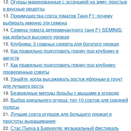
12.
Огурцы маринованные с эссенцией на зиму: простые
и вкусные рецепты
13.
Преимущества сорта томатов Таня F1: почему
выбирать именно эти семена
14.
Семена томата детерминантного таня F1 SEMINIS:
как добиться высокого урожая
15.
Клубника: 3 главных секрета для богатого урожая
16.
Как правильно подготовить грядку под клубнику в
августе
17.
Как правильно подготовить грядку под клубнику:
проверенные советы
18.
Узнайте, когда высаживать росток яблоньки в грунт
для лучшего роста
19.
Безвредные методы борьбы с мышами в огороде
20.
Выбор идеального огурца: топ-10 сортов для средней
полосы
21.
Лучшие сорта огурцов для большого урожая и
простоты выращивания
22.
Стас Пьеха в Барнауле: музыкальный фестиваль