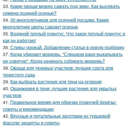
33.
Какие овощи можно сажать под зиму. Как высевать
семена поздней осенью?
34.
30 многолетников для осенней посадки. Какие
многолетние цветы сажают осенью
35.
Водяной теплый плинтус. Что такое теплый плинтус и
как он работает
36.
Сливы урожай. Добавление статьи в новую подборку
37.
Когда убирают морковь. "Слишком рано выкапывать
не советую". Когда начинать собирать морковь?
38.
Овощи для теневых участков: лучшие сорта для
тенистого сада
39.
Как выбрать растения для тени на огороде
40.
Оранжерея в тени: лучшие растения для укрытых
участков
41.
Правильное время для обрезки плакучей берёзы:
советы и рекомендации
42.
Вкусные и питательные заготовки из туршевой
фасоли: рецепты и советы