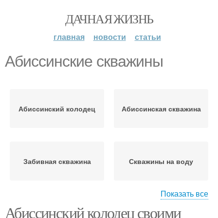
ДАЧНАЯ ЖИЗНЬ
главная
новости
статьи
Абиссинские скважины
Абиссинский колодец
Абиссинская скважина
Забивная скважина
Скважины на воду
Показать все
Абиссинский колодец своими
Забурник для