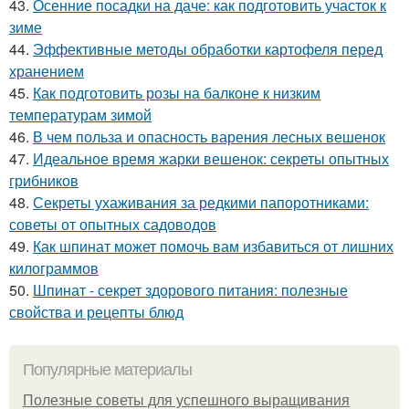
43.
Осенние посадки на даче: как подготовить участок к
зиме
44.
Эффективные методы обработки картофеля перед
хранением
45.
Как подготовить розы на балконе к низким
температурам зимой
46.
В чем польза и опасность варения лесных вешенок
47.
Идеальное время жарки вешенок: секреты опытных
грибников
48.
Секреты ухаживания за редкими папоротниками:
советы от опытных садоводов
49.
Как шпинат может помочь вам избавиться от лишних
килограммов
50.
Шпинат - секрет здорового питания: полезные
свойства и рецепты блюд
Популярные материалы
Полезные советы для успешного выращивания