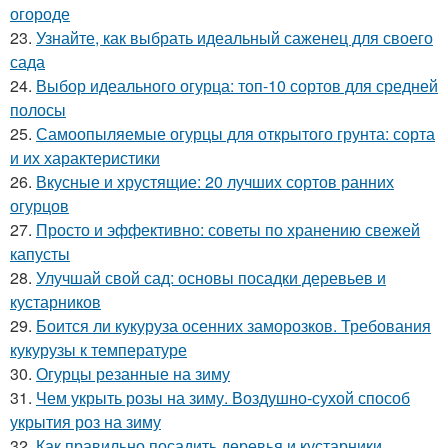
огороде
23.
Узнайте, как выбрать идеальный саженец для своего
сада
24.
Выбор идеального огурца: топ-10 сортов для средней
полосы
25.
Самоопыляемые огурцы для открытого грунта: сорта
и их характеристики
26.
Вкусные и хрустящие: 20 лучших сортов ранних
огурцов
27.
Просто и эффективно: советы по хранению свежей
капусты
28.
Улучшай свой сад: основы посадки деревьев и
кустарников
29.
Боится ли кукуруза осенних заморозков. Требования
кукурузы к температуре
30.
Огурцы резанные на зиму
31.
Чем укрыть розы на зиму. Воздушно-сухой способ
укрытия роз на зиму
32.
Как правильно посадить деревья и кустарники