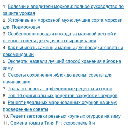
1.
Болезни и вредители моркови: полное руководство по
защите урожая
2.
Устойчивые к морковной мухе: лучшие сорта моркови
для Подмосковья
3.
Особенности посадки и ухода за малиной весной и
осенью: советы для удачного выращивания
4.
Как выбирать саженцы малины для посадки: советы и
рекомендации
5.
Эксперты назвали лучший способ хранения яблок на
зиму
6.
Секреты сохранения яблок до весны: советы для
начинающих
7.
Трава от поноса: эффективные рецепты из гузно
8.
Топ-10 оригинальных рецептов закруток из огурцов
9.
Рецепт идеальных маринованных огурцов на зиму:
проверенные советы
10.
Рецепт заготовки резаных крупных огурцов на зиму
11.
Семена томата Таня F1: скороспелый и