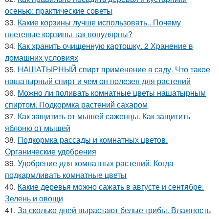
осенью: практические советы
33.
Какие корзины лучше использовать.. Почему
плетеные корзины так популярны?
34.
Как хранить очищенную картошку. 2 Хранение в
домашних условиях
35.
НАШАТЫРНЫЙ спирт применение в саду. Что такое
нашатырный спирт и чем он полезен для растений
36.
Можно ли поливать комнатные цветы нашатырным
спиртом. Подкормка растений сахаром
37.
Как защитить от мышей саженцы. Как защитить
яблоню от мышей
38.
Подкормка рассады и комнатных цветов.
Органические удобрения
39.
Удобрение для комнатных растений. Когда
подкармливать комнатные цветы
40.
Какие деревья можно сажать в августе и сентябре.
Зелень и овощи
41.
За сколько дней вырастают белые грибы. Влажность