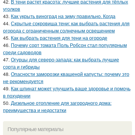
42.
В тени растет красота: лучшие растения для тёплых
уголков
43.
Как укрыть виноград на зиму правильно. Когда
44.
Скрытые сокровища тени: как выбрать растения для
огорода с ограниченным солнечным освещением
45.
Как выбрать растения для тени на огороде
46.
Почему сорт томата Поль Робсон стал популярным
среди садоводов
47.
Огурцы для северо-запада: как выбрать лучшие
сорта и гибриды
48.
Опасности заморозки квашеной капусты: почему это
не рекомендуется
49.
Как шпинат может улучшить ваше здоровье и помочь
в похудении
50.
Дизельное отопление для загородного дома:
преимущества и недостатки
Популярные материалы