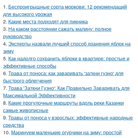
1.
Беспроигрышные сорта моркови: 12 рекомендаций
для высокого урожая
2.
Какие места подходят для пикника
3.
На каком расстоянии сажать малину: полное
руководство
4.
Эксперты назвали лучший способ хранения яблок на
зиму
5.
Как надолго сохранить яблоки в квартире: простые и
эффективные способы
6.
Трава от поноса: как заваривать 'заткни гузно' для
быстрого облегчения
7.
Трава 'Заткни Гузно': Как Правильно Заваривать для
Максимальной Эффективности
8.
Какие прогулочные маршруты вдоль реки Казанки
самые живописные
9.
Травы от поноса у взрослых: эффективные народные
средства
10.
Маринуем маленькие огурчики на зиму: простой