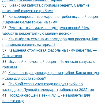
33.
Китайская капуста с грибами рецепт. Салат из
пекинской капусты с грибами
34.
Консервированные жареные грибы вкусный рецепт..
Жареные белые грибы на зиму
35.
Ремонтантная малина подкормка весной. Чем
удобрять ремонтантную малину весной
36.
Как выбрать семена из помидора для рассады. Как
правильно извлечь материал?
37.
Квашеная стручковая фасоль на зиму рецепты. —
Статистика
38.
Вкусный и полезный рецепт: Пекинская капуста с
грибами
39.
Какая погода нужна для роста грибов. Какая погода
нужна для роста грибов?
40.
Грибной сезон 2023 когда пойдут грибы по
календарю. Лунный календарь грибника на 2022 год
41.
Посадка овощей в тени: лучшие варианты для
вашего сада