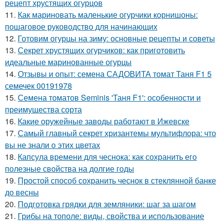
рецепт хрустящих огурцов
11.
Как мариновать маленькие огурчики корнишоны:
пошаговое руководство для начинающих
12.
Готовим огурцы на зиму: основные рецепты и советы
13.
Секрет хрустящих огурчиков: как приготовить
идеальные маринованные огурцы
14.
Отзывы и опыт: семена САДОВИТА томат Таня F1 5
семечек 00191978
15.
Семена томатов Seminis 'Таня F1': особенности и
преимущества сорта
16.
Какие оружейные заводы работают в Ижевске
17.
Самый главный секрет хризантемы мультифлора: что
вы не знали о этих цветах
18.
Капсула времени для чеснока: как сохранить его
полезные свойства на долгие годы
19.
Простой способ сохранить чеснок в стеклянной банке
до весны
20.
Подготовка грядки для земляники: шаг за шагом
21.
Грибы на тополе: виды, свойства и использование