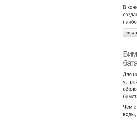
В кон
созда
наибо
читат
Бим
бат
Для н
устро
оболо
бимет
Чем о
воды,