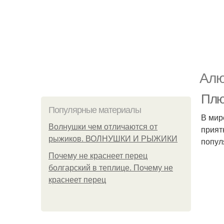
Алю
Плю
Популярные материалы
В мир
Волнушки чем отличаются от
прият
рыжиков. ВОЛНУШКИ И РЫЖИКИ
попул
Почему не краснеет перец
болгарский в теплице. Почему не
краснеет перец