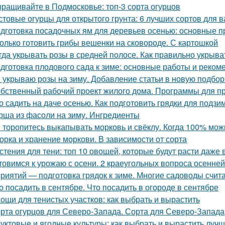
ращивайте в Подмосковье: топ-3 сорта огурцов
стовые огурцы для открытого грунта: 6 лучших сортов для 
дготовка посадочных ям для деревьев осенью: основные 
олько готовить грибы вешенки на сковороде. С картошкой
гда укрывать розы в средней полосе. Как правильно укрыва
дготовка плодового сада к зиме: основные работы и реком
 укрываю розы на зиму. Добавление статьи в новую подбор
бственный рабочий проект жилого дома. Программы для п
о садить на даче осенью. Как подготовить грядки для подз
рша из фасоли на зиму. Ингредиенты
 торопитесь выкапывать морковь и свёклу. Когда 100% мож
орка и хранение моркови. В зависимости от сорта
стения для тени: топ 10 овощей, которые будут расти даже 
товимся к урожаю с осени. 2 краеугольных вопроса осенней
риятий — подготовка грядок к зиме. Многие садоводы счита
о посадить в сентябре. Что посадить в огороде в сентябре
ощи для тенистых участков: как выбрать и вырастить
рта огурцов для Северо-Запада. Сорта для Северо-Запада
уктовые и ягодные культуры: как выбрать и вырастить лучш