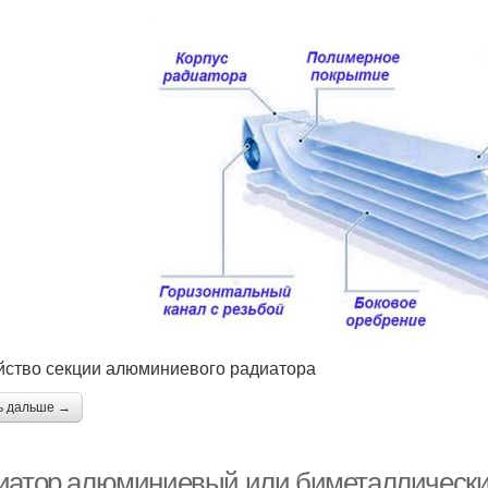
йство секции алюминиевого радиатора
ь дальше →
иатор алюминиевый или биметаллический