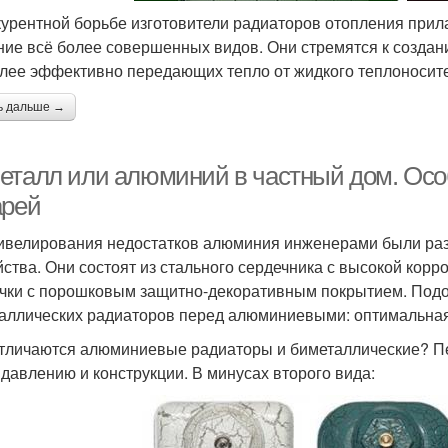
курентной борьбе изготовители радиаторов отопления при
ние всё более совершенных видов. Они стремятся к созда
лее эффективно передающих тепло от жидкого теплоносит
ь дальше →
еталл или алюминий в частный дом. Осо
арей
ивелирования недостатков алюминия инженерами были ра
йства. Они состоят из стального сердечника с высокой кор
чки с порошковым защитно-декоративным покрытием. Подо
аллических радиаторов перед алюминиевыми: оптимальная 
тличаются алюминиевые радиаторы и биметаллические? Пе
 давлению и конструкции. В минусах второго вида: