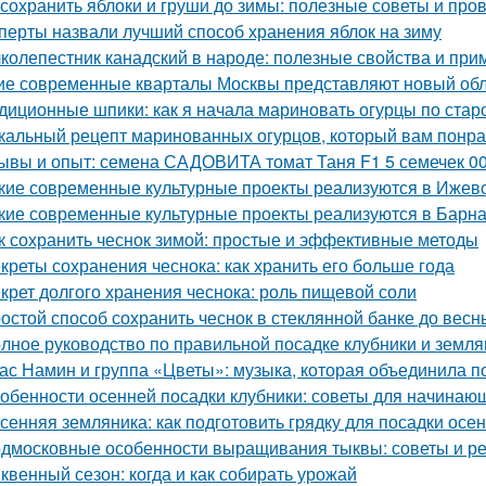
 сохранить яблоки и груши до зимы: полезные советы и пр
перты назвали лучший способ хранения яблок на зиму
колепестник канадский в народе: полезные свойства и пр
ие современные кварталы Москвы представляют новый обл
диционные шпики: как я начала мариновать огурцы по стар
кальный рецепт маринованных огурцов, который вам понр
ывы и опыт: семена САДОВИТА томат Таня F1 5 семечек 0
кие современные культурные проекты реализуются в Ижев
кие современные культурные проекты реализуются в Барн
к сохранить чеснок зимой: простые и эффективные методы
креты сохранения чеснока: как хранить его больше года
крет долгого хранения чеснока: роль пищевой соли
остой способ сохранить чеснок в стеклянной банке до весн
лное руководство по правильной посадке клубники и земля
ас Намин и группа «Цветы»: музыка, которая объединила п
обенности осенней посадки клубники: советы для начинаю
сенняя земляника: как подготовить грядку для посадки осе
дмосковные особенности выращивания тыквы: советы и р
квенный сезон: когда и как собирать урожай