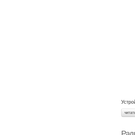
Устро
читат
Рад