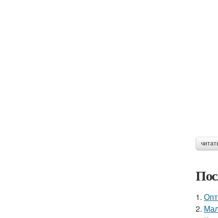
читат
Пос
1.
Опт
2.
Мал