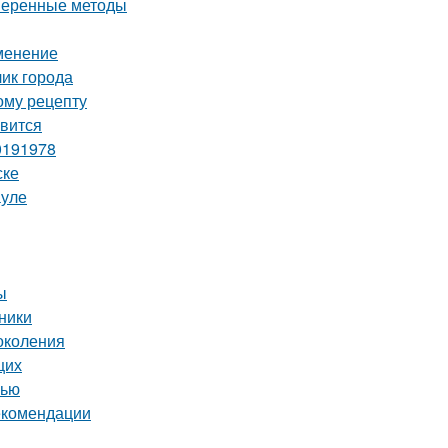
оверенные методы
именение
ик города
ому рецепту
авится
0191978
ске
ауле
ы
ники
околения
щих
нью
екомендации