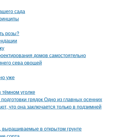
вашего сада
принципы
ть розы?
ендации
ку
роектирования домов самостоятельно
имнего сева овощей
но уже
в тёмном уголке
 подготовки грядок Одно из главных осенних
ют, что она заключается только в подзимней
, выращиваемые в открытом грунте
ие сорта