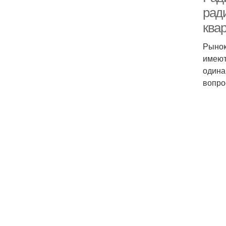
рад
ква
Рынок
имеют
одина
вопро