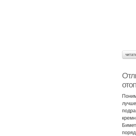
читат
Отл
ото
Поним
лучше
подра
кремн
Бимет
поряд