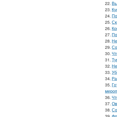
22.
Вы
23.
Ку
24.
По
25.
Ск
26.
Ко
27.
По
28.
Не
29.
Со
30.
Чт
31.
Ту
32.
Не
33.
Уб
34.
Ра
35.
Го
мероп
36.
Чт
37.
Ов
38.
Со
39.
Фр