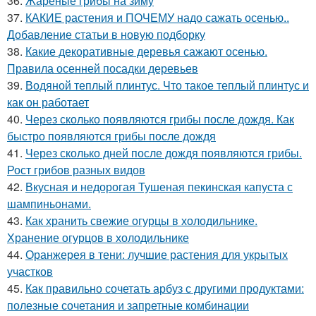
36.
Жареные грибы на зиму
37.
КАКИЕ растения и ПОЧЕМУ надо сажать осенью..
Добавление статьи в новую подборку
38.
Какие декоративные деревья сажают осенью.
Правила осенней посадки деревьев
39.
Водяной теплый плинтус. Что такое теплый плинтус и
как он работает
40.
Через сколько появляются грибы после дождя. Как
быстро появляются грибы после дождя
41.
Через сколько дней после дождя появляются грибы.
Рост грибов разных видов
42.
Вкусная и недорогая Тушеная пекинская капуста с
шампиньонами.
43.
Как хранить свежие огурцы в холодильнике.
Хранение огурцов в холодильнике
44.
Оранжерея в тени: лучшие растения для укрытых
участков
45.
Как правильно сочетать арбуз с другими продуктами:
полезные сочетания и запретные комбинации