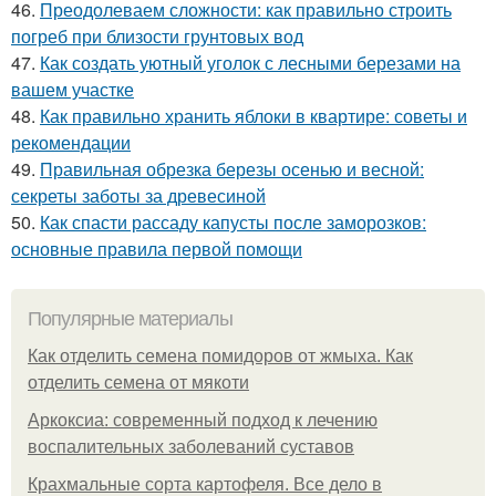
46.
Преодолеваем сложности: как правильно строить
погреб при близости грунтовых вод
47.
Как создать уютный уголок с лесными березами на
вашем участке
48.
Как правильно хранить яблоки в квартире: советы и
рекомендации
49.
Правильная обрезка березы осенью и весной:
секреты заботы за древесиной
50.
Как спасти рассаду капусты после заморозков:
основные правила первой помощи
Популярные материалы
Как отделить семена помидоров от жмыха. Как
отделить семена от мякоти
Аркоксиа: современный подход к лечению
воспалительных заболеваний суставов
Крахмальные сорта картофеля. Все дело в