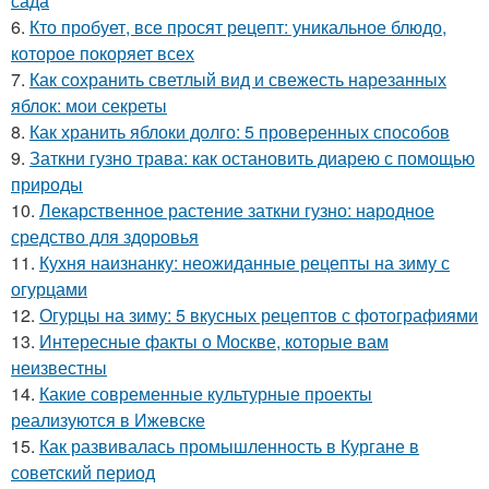
сада
6.
Кто пробует, все просят рецепт: уникальное блюдо,
которое покоряет всех
7.
Как сохранить светлый вид и свежесть нарезанных
яблок: мои секреты
8.
Как хранить яблоки долго: 5 проверенных способов
9.
Заткни гузно трава: как остановить диарею с помощью
природы
10.
Лекарственное растение заткни гузно: народное
средство для здоровья
11.
Кухня наизнанку: неожиданные рецепты на зиму с
огурцами
12.
Огурцы на зиму: 5 вкусных рецептов с фотографиями
13.
Интересные факты о Москве, которые вам
неизвестны
14.
Какие современные культурные проекты
реализуются в Ижевске
15.
Как развивалась промышленность в Кургане в
советский период