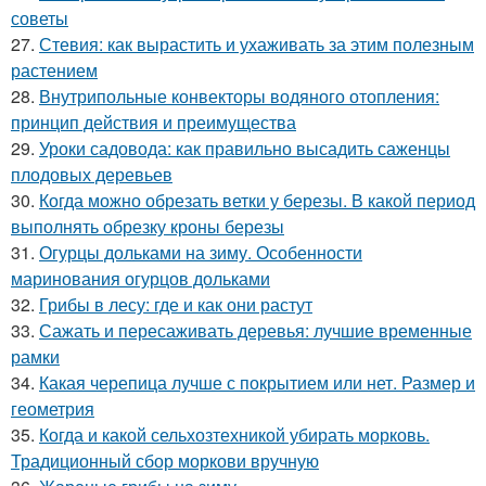
советы
27.
Стевия: как вырастить и ухаживать за этим полезным
растением
28.
Внутрипольные конвекторы водяного отопления:
принцип действия и преимущества
29.
Уроки садовода: как правильно высадить саженцы
плодовых деревьев
30.
Когда можно обрезать ветки у березы. В какой период
выполнять обрезку кроны березы
31.
Огурцы дольками на зиму. Особенности
маринования огурцов дольками
32.
Грибы в лесу: где и как они растут
33.
Сажать и пересаживать деревья: лучшие временные
рамки
34.
Какая черепица лучше с покрытием или нет. Размер и
геометрия
35.
Когда и какой сельхозтехникой убирать морковь.
Традиционный сбор моркови вручную