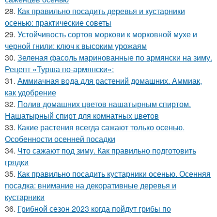
28.
Как правильно посадить деревья и кустарники
осенью: практические советы
29.
Устойчивость сортов моркови к морковной мухе и
черной гнили: ключ к высоким урожаям
30.
Зеленая фасоль маринованные по армянски на зиму.
Рецепт «Турша по-армянски»:
31.
Аммиачная вода для растений домашних. Аммиак,
как удобрение
32.
Полив домашних цветов нашатырным спиртом.
Нашатырный спирт для комнатных цветов
33.
Какие растения всегда сажают только осенью.
Особенности осенней посадки
34.
Что сажают под зиму. Как правильно подготовить
грядки
35.
Как правильно посадить кустарники осенью. Осенняя
посадка: внимание на декоративные деревья и
кустарники
36.
Грибной сезон 2023 когда пойдут грибы по