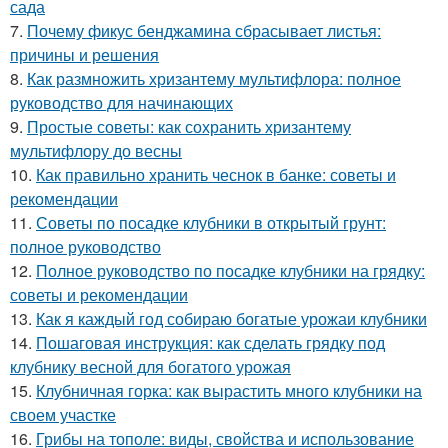
сада
7.
Почему фикус бенджамина сбрасывает листья:
причины и решения
8.
Как размножить хризантему мультифлора: полное
руководство для начинающих
9.
Простые советы: как сохранить хризантему
мультифлору до весны
10.
Как правильно хранить чеснок в банке: советы и
рекомендации
11.
Советы по посадке клубники в открытый грунт:
полное руководство
12.
Полное руководство по посадке клубники на грядку:
советы и рекомендации
13.
Как я каждый год собираю богатые урожаи клубники
14.
Пошаговая инструкция: как сделать грядку под
клубнику весной для богатого урожая
15.
Клубничная горка: как вырастить много клубники на
своем участке
16.
Грибы на тополе: виды, свойства и использование