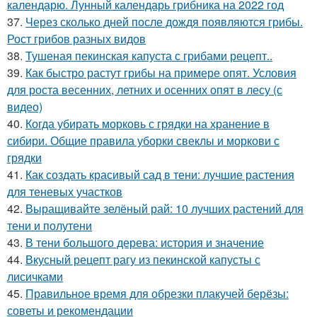
календарю. Лунный календарь грибника на 2022 год
37.
Через сколько дней после дождя появляются грибы.
Рост грибов разных видов
38.
Тушеная пекинская капуста с грибами рецепт..
39.
Как быстро растут грибы на примере опят. Условия
для роста весенних, летних и осенних опят в лесу (с
видео)
40.
Когда убирать морковь с грядки на хранение в
сибири. Общие правила уборки свеклы и моркови с
грядки
41.
Как создать красивый сад в тени: лучшие растения
для теневых участков
42.
Выращивайте зелёный рай: 10 лучших растений для
тени и полутени
43.
В тени большого дерева: история и значение
44.
Вкусный рецепт рагу из пекинской капусты с
лисичками
45.
Правильное время для обрезки плакучей берёзы:
советы и рекомендации