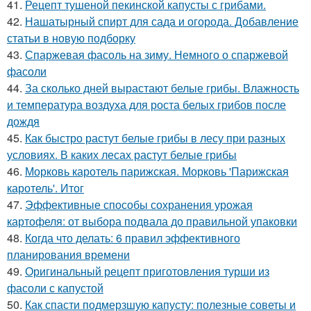
41.
Рецепт тушеной пекинской капусты с грибами.
42.
Нашатырный спирт для сада и огорода. Добавление
статьи в новую подборку
43.
Спаржевая фасоль на зиму. Немного о спаржевой
фасоли
44.
За сколько дней вырастают белые грибы. Влажность
и температура воздуха для роста белых грибов после
дождя
45.
Как быстро растут белые грибы в лесу при разных
условиях. В каких лесах растут белые грибы
46.
Морковь каротель парижская. Морковь 'Парижская
каротель'. Итог
47.
Эффективные способы сохранения урожая
картофеля: от выбора подвала до правильной упаковки
48.
Когда что делать: 6 правил эффективного
планирования времени
49.
Оригинальный рецепт приготовления турши из
фасоли с капустой
50.
Как спасти подмерзшую капусту: полезные советы и