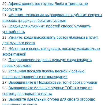
20.
Афиша концертов группы Любэ в Тюмени: не
пропустите
21.
Финская технология выращивания клубники: секреты
высоких грядок для богатого урожая
22.
Грядка для клубники: простой способ улучшить
урожайность
23.
Узнайте, когда высаживать росток яблоньки в грунт
для лучшего роста
24.
Яблонька в осень: как сделать посадку максимально
эффективной
25.
Плодоношение садовых культур: когда ожидать
первых урожаев
26.
Успешная посадка яблонь весной и осенью:
основные принципы и рекомендации
27.
Выращивайте в Подмосковье: топ-3 сорта огурцов
28.
Выращивайте большие огурцы: ТОП-3 и еще 37
сортов для открытого грунта
29.
Выберите идеальный огурец для своего огорода:
проверенные сорта