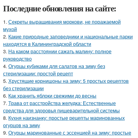
Последние обновления на сайте:
1.
Секреты выращивания моркови, не поражаемой
мухой
2.
Какие природные заповедники и национальные парки
находятся в Калининградской области
3.
На каком расстоянии сажать малину: полное
руководство
4.
Огурцы кубиками для салатов на зиму без
стерилизации: простой рецепт
5.
Хрустящие корнишоны на зиму: 5 простых рецептов
без стерилизации
6.
Как хранить яблоки свежими до весны
7.
Трава от расстройства желудка: Естественные
средства для здоровья пищеварительной системы
8.
Кухня наизнанку: простые рецепты маринованных
огурцов на зиму
9.
Огурцы маринованные с эссенцией на зиму: простые