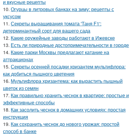
и вкусные рецепты
10.
Огурцы в литровых банках на зиму: рецепты с
уксусом
11.
Секреты выращивания томата 'Таня F1':
детерминантный сорт для вашего сада
12.
Какие оружейные заводы работают в Ижевске
13.
Есть ли природные достопримечательности в городе
14.
Какие парки Москвы предлагают катание на
аттракционах
15.
Секреты осенней посадки хризантем мультифлора:
как добиться пышного цветения
16.
Мультифлора хризантема: как вырастить пышный
цветок из семян
17.
Как правильно хранить чеснок в квартире: простые и
эффективные способы
18.
Как засолить чеснок в домашних условиях: простая
инструкция
19.
Как сохранить чеснок до нового урожая: простой
способ в банке