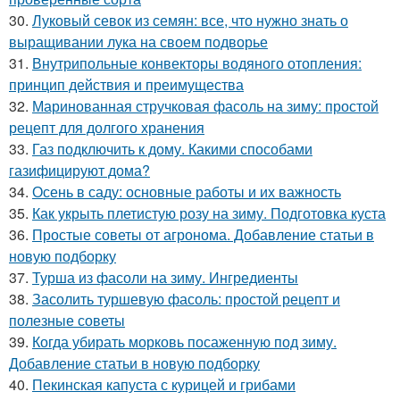
30.
Луковый севок из семян: все, что нужно знать о
выращивании лука на своем подворье
31.
Внутрипольные конвекторы водяного отопления:
принцип действия и преимущества
32.
Маринованная стручковая фасоль на зиму: простой
рецепт для долгого хранения
33.
Газ подключить к дому. Какими способами
газифицируют дома?
34.
Осень в саду: основные работы и их важность
35.
Как укрыть плетистую розу на зиму. Подготовка куста
36.
Простые советы от агронома. Добавление статьи в
новую подборку
37.
Турша из фасоли на зиму. Ингредиенты
38.
Засолить туршевую фасоль: простой рецепт и
полезные советы
39.
Когда убирать морковь посаженную под зиму.
Добавление статьи в новую подборку
40.
Пекинская капуста с курицей и грибами