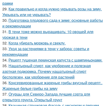
рамки
29.
Как правильно и когда нужно укрывать розы на зиму.
Укрывать или не укрывать?
30.
Подготовка плодового сада к зиме: основные работы
и рекомендации
31.
В тени тоже можно выращивать: 10 овощей для
урожая в тени
32.
Когда убирать морковь и свеклу.
33.
Уход за растениями в тени у забора: советы и
рекомендации
34.
Рецепт тушеная пекинская капуста с шампиньонами.
35.
Нашатырный спирт, как удобрение и полезная
азотная подкормка. Почему нашатырный спирт
бесполезен, как удобрение для растений
36.
Консервированные жареные грибы вкусный рецепт..
Жареные белые грибы на зиму
37.
Огурцы для Северо-Запада лучшие сорта для
открытого грунта. Открытый грунт
38.
Квашеная стручковая фасоль с чесноком и перцем.