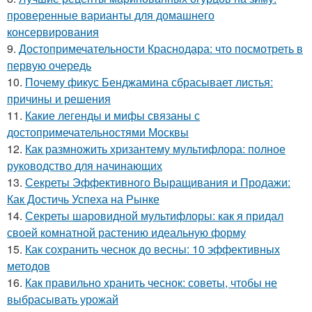
проверенные варианты для домашнего
консервирования
9.
Достопримечательности Краснодара: что посмотреть в
первую очередь
10.
Почему фикус Бенджамина сбрасывает листья:
причины и решения
11.
Какие легенды и мифы связаны с
достопримечательностями Москвы
12.
Как размножить хризантему мультифлора: полное
руководство для начинающих
13.
Секреты Эффективного Выращивания и Продажи:
Как Достичь Успеха на Рынке
14.
Секреты шаровидной мультифлоры: как я придал
своей комнатной растению идеальную форму
15.
Как сохранить чеснок до весны: 10 эффективных
методов
16.
Как правильно хранить чеснок: советы, чтобы не
выбрасывать урожай