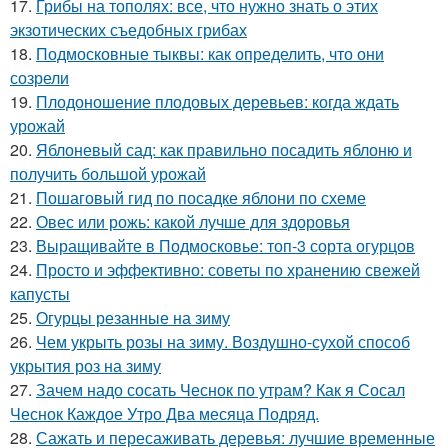
17.
Грибы на тополях: все, что нужно знать о этих
экзотических съедобных грибах
18.
Подмосковные тыквы: как определить, что они
созрели
19.
Плодоношение плодовых деревьев: когда ждать
урожай
20.
Яблоневый сад: как правильно посадить яблоню и
получить большой урожай
21.
Пошаговый гид по посадке яблони по схеме
22.
Овес или рожь: какой лучше для здоровья
23.
Выращивайте в Подмосковье: топ-3 сорта огурцов
24.
Просто и эффективно: советы по хранению свежей
капусты
25.
Огурцы резанные на зиму
26.
Чем укрыть розы на зиму. Воздушно-сухой способ
укрытия роз на зиму
27.
Зачем надо сосать Чеснок по утрам? Как я Сосал
Чеснок Каждое Утро Два месяца Подряд.
28.
Сажать и пересаживать деревья: лучшие временные