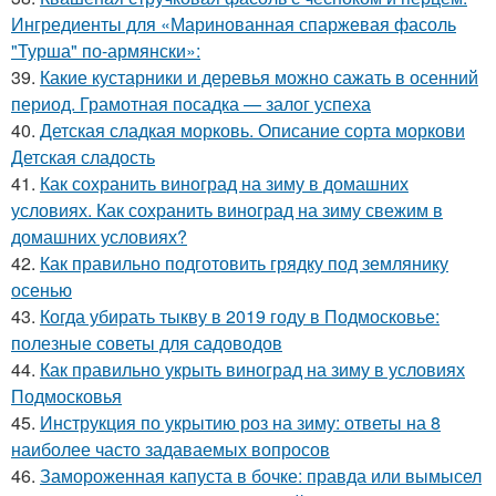
Ингредиенты для «Маринованная спаржевая фасоль
"Турша" по-армянски»:
39.
Какие кустарники и деревья можно сажать в осенний
период. Грамотная посадка — залог успеха
40.
Детская сладкая морковь. Описание сорта моркови
Детская сладость
41.
Как сохранить виноград на зиму в домашних
условиях. Как сохранить виноград на зиму свежим в
домашних условиях?
42.
Как правильно подготовить грядку под землянику
осенью
43.
Когда убирать тыкву в 2019 году в Подмосковье:
полезные советы для садоводов
44.
Как правильно укрыть виноград на зиму в условиях
Подмосковья
45.
Инструкция по укрытию роз на зиму: ответы на 8
наиболее часто задаваемых вопросов
46.
Замороженная капуста в бочке: правда или вымысел