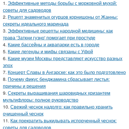
1.
Эффективные методы борьбы с морковной мухой:
советы для садоводов
2.
Рецепт знаменитых огурцов корнишоны от Жанны:
секреты идеального маринада
3.
Эффективные рецепты народной медицины: как
трава 'Заткни гузно' помогает при простуде
4.
Какие бассейны и аквапарки есть в городе
5.
Какие легенды и мифы связаны с Уфой
6.
Какие музеи Москвы представляют искусство разных
эпох
7.
Концерт Славы в Ангарске: как это было подготовлено
8.
Почему фикус бенджамина сбрасывает листья:
причины и решения
9.
Секреты выращивания шаровидных хризантем
мультифлоры: полное руководство
10.
Свежий чеснок надолго: как правильно хранить
очищенный чеснок
11.
Как прекратить выкидывать испорченный чеснок:
советы для садоводов