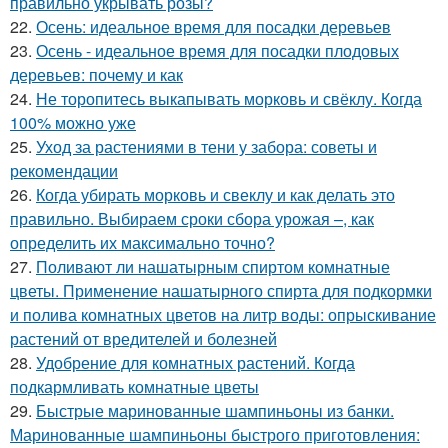
правильно укрывать розы?
22.
Осень: идеальное время для посадки деревьев
23.
Осень - идеальное время для посадки плодовых
деревьев: почему и как
24.
Не торопитесь выкапывать морковь и свёклу. Когда
100% можно уже
25.
Уход за растениями в тени у забора: советы и
рекомендации
26.
Когда убирать морковь и свеклу и как делать это
правильно. Выбираем сроки сбора урожая –, как
определить их максимально точно?
27.
Поливают ли нашатырным спиртом комнатные
цветы. Применение нашатырного спирта для подкормки
и полива комнатных цветов на литр воды: опрыскивание
растений от вредителей и болезней
28.
Удобрение для комнатных растений. Когда
подкармливать комнатные цветы
29.
Быстрые маринованные шампиньоны из банки.
Маринованные шампиньоны быстрого приготовления: