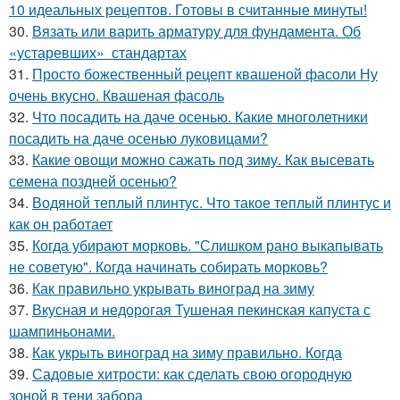
10 идеальных рецептов. Готовы в считанные минуты!
30.
Вязать или варить арматуру для фундамента. Об
«устаревших» стандартах
31.
Просто божественный рецепт квашеной фасоли Ну
очень вкусно. Квашеная фасоль
32.
Что посадить на даче осенью. Какие многолетники
посадить на даче осенью луковицами?
33.
Какие овощи можно сажать под зиму. Как высевать
семена поздней осенью?
34.
Водяной теплый плинтус. Что такое теплый плинтус и
как он работает
35.
Когда убирают морковь. "Слишком рано выкапывать
не советую". Когда начинать собирать морковь?
36.
Как правильно укрывать виноград на зиму
37.
Вкусная и недорогая Тушеная пекинская капуста с
шампиньонами.
38.
Как укрыть виноград на зиму правильно. Когда
39.
Садовые хитрости: как сделать свою огородную
зоной в тени забора