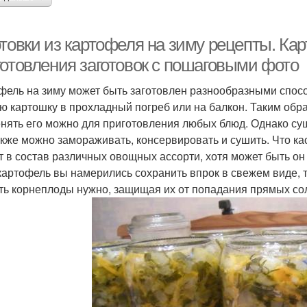
отовки из картофеля на зиму рецепты. Ка
готовления заготовок с пошаговыми фото
фель на зиму может быть заготовлен разнообразными спосо
ю картошку в прохладный погреб или на балкон. Таким обр
нять его можно для приготовления любых блюд. Однако сущ
акже можно замораживать, консервировать и сушить. Что ка
т в состав различных овощных ассорти, хотя может быть он
картофель вы намерились сохранить впрок в свежем виде, 
ть корнеплоды нужно, защищая их от попадания прямых солн