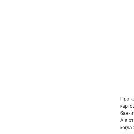
Про к
карто
банки
А я о
когда