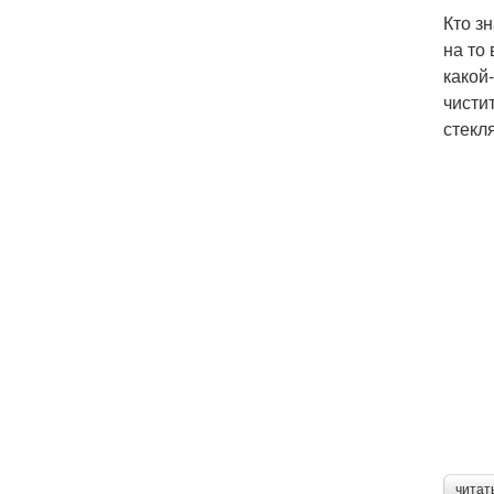
Кто з
на то
какой-
чисти
стекл
читат