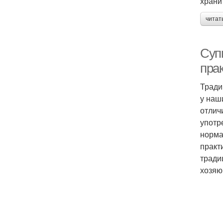
храни
читат
Супы
прак
Тради
у наш
отлич
употр
норма
практ
тради
хозяю