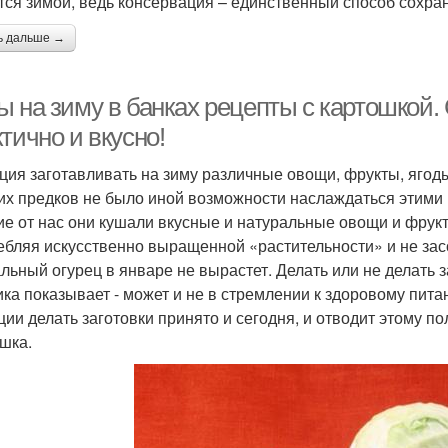
тся зимой, ведь консервация – единственный способ сохра
ь дальше →
 на зиму в банках рецепты с картошкой. 
тично и вкусно!
ция заготавливать на зиму различные овощи, фрукты, ягоды
их предков не было иной возможности наслаждаться этими п
ие от нас они кушали вкусные и натуральные овощи и фрукт
ебляя искусственно выращенной «растительности» и не засо
льный огурец в январе не вырастет. Делать или не делать з
ика показывает - может и не в стремлении к здоровому пит
ции делать заготовки принято и сегодня, и отводит этому 
шка.