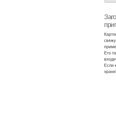
Заг
при
Карто
свежу
приме
Его т
входи
Если 
храни