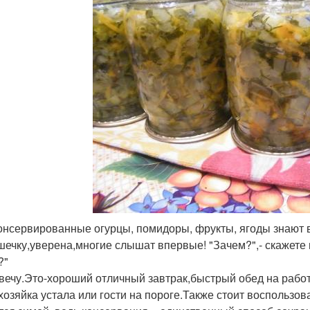
онсервированные огурцы, помидоры, фрукты, ягоды знают 
шечку,уверена,многие слышат впервые! "Зачем?",- скажете 
?"
твечу.Это-хороший отличный завтрак,быстрый обед на рабо
 хозяйка устала или гости на пороге.Также стоит воспользо