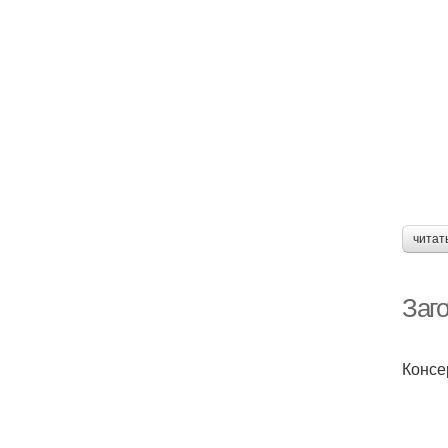
читат
Заго
Консе