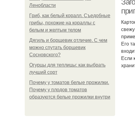
Заго
Ленобласти
при
Гриб, как белый коралл. Съедобные
Карто
грибы, похожие на кораллы с
свежу
белым и желтым телом
приме
Дягиль и борщевик отличие. С чем
Его т
можно спутать борщевик
входи
Сосновского?
Если 
храни
Огурцы для теплицы: как выбрать
лучший сорт
Почему у томатов белые прожилки.
Почему у плодов томатов
образуются белые прожилки внутри