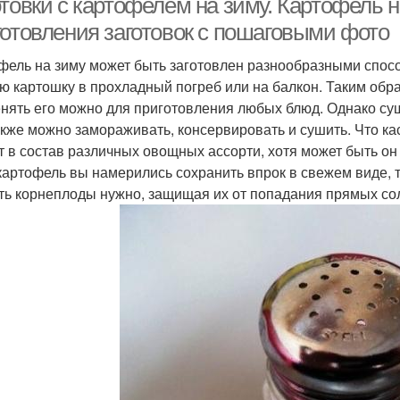
товки с картофелем на зиму. Картофель н
готовления заготовок с пошаговыми фото
фель на зиму может быть заготовлен разнообразными спосо
ю картошку в прохладный погреб или на балкон. Таким обр
нять его можно для приготовления любых блюд. Однако сущ
акже можно замораживать, консервировать и сушить. Что ка
т в состав различных овощных ассорти, хотя может быть он
картофель вы намерились сохранить впрок в свежем виде, 
ть корнеплоды нужно, защищая их от попадания прямых солн