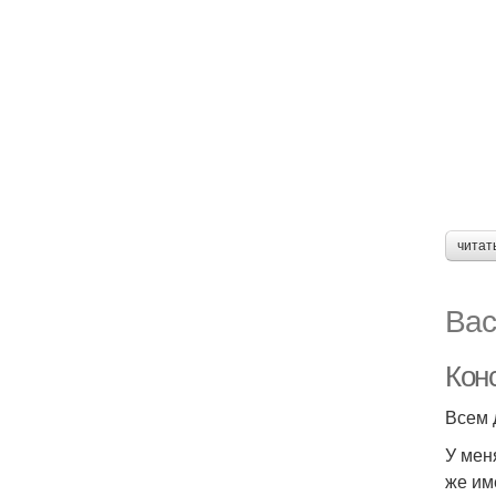
читат
Вас
Кон
Всем 
У мен
же им