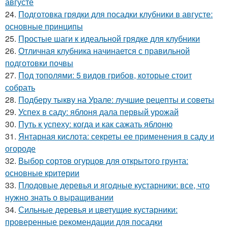
августе
24.
Подготовка грядки для посадки клубники в августе:
основные принципы
25.
Простые шаги к идеальной грядке для клубники
26.
Отличная клубника начинается с правильной
подготовки почвы
27.
Под тополями: 5 видов грибов, которые стоит
собрать
28.
Подберу тыкву на Урале: лучшие рецепты и советы
29.
Успех в саду: яблоня дала первый урожай
30.
Путь к успеху: когда и как сажать яблоню
31.
Янтарная кислота: секреты ее применения в саду и
огороде
32.
Выбор сортов огурцов для открытого грунта:
основные критерии
33.
Плодовые деревья и ягодные кустарники: все, что
нужно знать о выращивании
34.
Сильные деревья и цветущие кустарники:
проверенные рекомендации для посадки