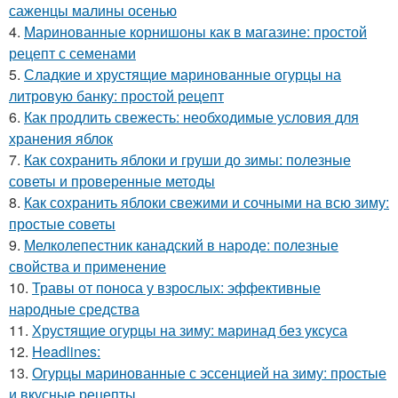
саженцы малины осенью
4.
Маринованные корнишоны как в магазине: простой
рецепт с семенами
5.
Сладкие и хрустящие маринованные огурцы на
литровую банку: простой рецепт
6.
Как продлить свежесть: необходимые условия для
хранения яблок
7.
Как сохранить яблоки и груши до зимы: полезные
советы и проверенные методы
8.
Как сохранить яблоки свежими и сочными на всю зиму:
простые советы
9.
Мелколепестник канадский в народе: полезные
свойства и применение
10.
Травы от поноса у взрослых: эффективные
народные средства
11.
Хрустящие огурцы на зиму: маринад без уксуса
12.
Headlines:
13.
Огурцы маринованные с эссенцией на зиму: простые
и вкусные рецепты