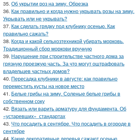
35.
Об укрытии роз на зиму. Обрезка
36.
Как правильно и когда нужно укрывать розы на зиму.
Укрывать или не укрывать?
37.
Как сделать грядку под клубнику осенью. Как
правильно сажать?
38.
Когда и какой сельхозтехникой убирать морковь.
Традиционный сбор моркови вручную
39.
Нарушение при строительстве частного дома за
грязную проезжую часть. За что могут оштрафовать
владельцев частных домов?
40.
Пересадка клубники в августе: как правильно
переместить кусты на новое место
41.
Белые грибы на зиму. Соленые белые грибы в
собственном соку
42.
Вязать или варить арматуру для фундамента. Об
«устаревших» стандартах
43.
Что посадить в сентябре. Что посадить в огороде в
сентябре
44.
Какие декоративные деревья сажают осенью.