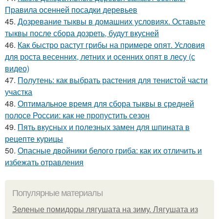
Правила осенней посадки деревьев
45.
Дозревание тыквы в домашних условиях. Оставьте
тыквы после сбора дозреть, будут вкусней
46.
Как быстро растут грибы на примере опят. Условия
для роста весенних, летних и осенних опят в лесу (с
видео)
47.
Полутень: как выбрать растения для тенистой части
участка
48.
Оптимальное время для сбора тыквы в средней
полосе России: как не пропустить сезон
49.
Пять вкусных и полезных замен для шпината в
рецепте курицы
50.
Опасные двойники белого гриба: как их отличить и
избежать отравления
Популярные материалы
Зеленые помидоры лягушата на зиму. Лягушата из