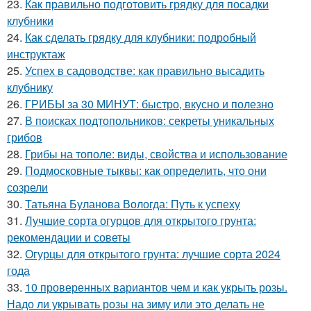
23.
Как правильно подготовить грядку для посадки
клубники
24.
Как сделать грядку для клубники: подробный
инструктаж
25.
Успех в садоводстве: как правильно высадить
клубнику
26.
ГРИБЫ за 30 МИНУТ: быстро, вкусно и полезно
27.
В поисках подтопольников: секреты уникальных
грибов
28.
Грибы на тополе: виды, свойства и использование
29.
Подмосковные тыквы: как определить, что они
созрели
30.
Татьяна Буланова Вологда: Путь к успеху
31.
Лучшие сорта огурцов для открытого грунта:
рекомендации и советы
32.
Огурцы для открытого грунта: лучшие сорта 2024
года
33.
10 проверенных вариантов чем и как укрыть розы.
Надо ли укрывать розы на зиму или это делать не