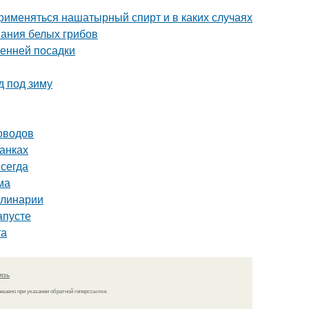
рименяться нашатырный спирт и в каких случаях
вания белых грибов
сенней посадки
д под зиму
оводов
банках
сегда
ма
улинарии
апусте
та
язь
решено при указании обратной гиперссылки.