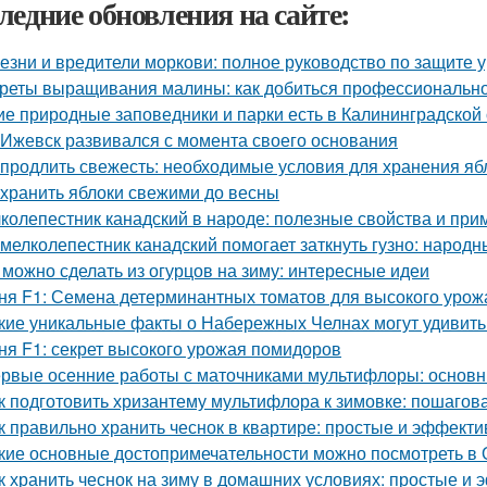
ледние обновления на сайте:
езни и вредители моркови: полное руководство по защите 
реты выращивания малины: как добиться профессионально
ие природные заповедники и парки есть в Калининградской
 Ижевск развивался с момента своего основания
 продлить свежесть: необходимые условия для хранения яб
 хранить яблоки свежими до весны
колепестник канадский в народе: полезные свойства и пр
 мелколепестник канадский помогает заткнуть гузно: народ
 можно сделать из огурцов на зиму: интересные идеи
ня F1: Семена детерминантных томатов для высокого урож
кие уникальные факты о Набережных Челнах могут удивить
ня F1: секрет высокого урожая помидоров
рвые осенние работы с маточниками мультифлоры: основн
к подготовить хризантему мультифлора к зимовке: пошагов
к правильно хранить чеснок в квартире: простые и эффект
кие основные достопримечательности можно посмотреть в 
к хранить чеснок на зиму в домашних условиях: простые и