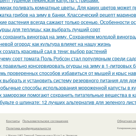
цепт тушеной пекинской капусты с грибами.
миак поливать комнатные цветы. Для каких цветов может п
катка грибов на зиму в банки. Классический рецепт марино
кие растения всегда сажают только осенью. Особенности о
урцы для теплицы: как выбрать лучший сорт
к сохранить виноград на зиму. Сохраняем молодой виногра
невой огород: как культура влияет на нашу жизнь
к создать красивый сад в тени: выбор растений
чему сорт томата Поль Робсон стал популярным среди сад
к правильно консервировать огурцы на зиму в 1-литровых 
мь проверенных способов избавиться от мышей и крыс нав
к выбрать и установить систему резервного питания для до
обычные способы использования мороженной капусты в к
к заморозки помогают сохранить питательные вещества в к
будьте о шпинате: 12 лучших альтернатив для зеленого лис
Контакты
Пользовательское соглашение
Обратная св
Политика конфидециальности
Копирование раз
г. Москва, ЦАО, Тверской, Тверская улица 16 стр.1, м. Чеховская