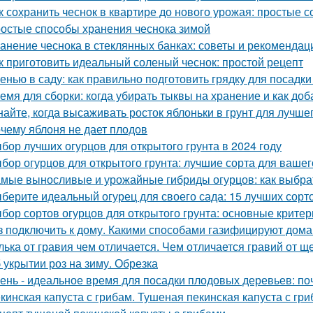
к сохранить чеснок в квартире до нового урожая: простые 
остые способы хранения чеснока зимой
анение чеснока в стеклянных банках: советы и рекомендац
к приготовить идеальный соленый чеснок: простой рецепт
енью в саду: как правильно подготовить грядку для посадки
емя для сборки: когда убирать тыквы на хранение и как доб
найте, когда высаживать росток яблоньки в грунт для лучше
чему яблоня не дает плодов
бор лучших огурцов для открытого грунта в 2024 году
бор огурцов для открытого грунта: лучшие сорта для вашег
мые выносливые и урожайные гибриды огурцов: как выбрат
берите идеальный огурец для своего сада: 15 лучших сорто
бор сортов огурцов для открытого грунта: основные критер
з подключить к дому. Какими способами газифицируют дома
лька от гравия чем отличается. Чем отличается гравий от щ
 укрытии роз на зиму. Обрезка
ень - идеальное время для посадки плодовых деревьев: поч
кинская капуста с грибам. Тушеная пекинская капуста с гри