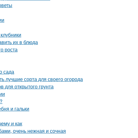
советы
ии
 клубники
авить их в блюда
го роста
о сада
ь лучшие сорта для своего огорода
в для открытого грунта
ии
?
ебня и гальки
ему и как
бами, очень нежная и сочная