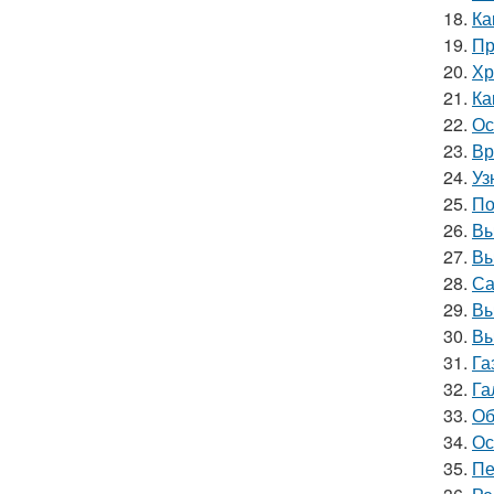
18.
Ка
19.
Пр
20.
Хр
21.
Ка
22.
Ос
23.
Вр
24.
Уз
25.
По
26.
Вы
27.
Вы
28.
Са
29.
Вы
30.
Вы
31.
Га
32.
Га
33.
Об
34.
Ос
35.
Пе