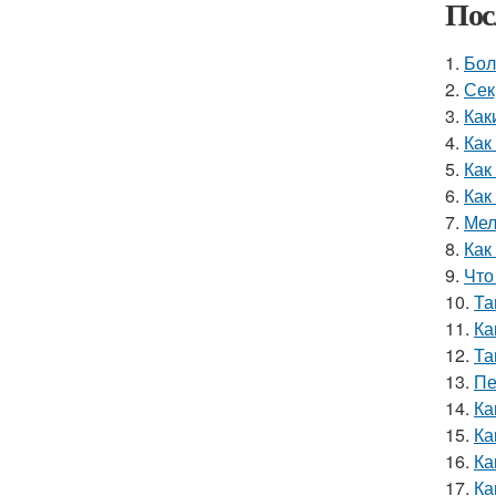
Пос
1.
Бол
2.
Сек
3.
Как
4.
Как
5.
Как
6.
Как
7.
Мел
8.
Как
9.
Что
10.
Та
11.
Ка
12.
Та
13.
Пе
14.
Ка
15.
Ка
16.
Ка
17.
Ка