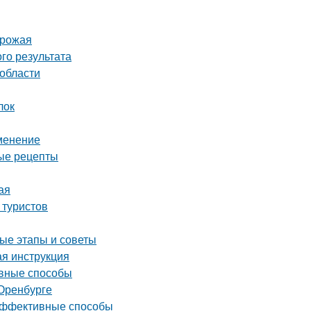
урожая
го результата
 области
лок
именение
ные рецепты
ая
 туристов
ые этапы и советы
ая инструкция
ивные способы
Оренбурге
 эффективные способы