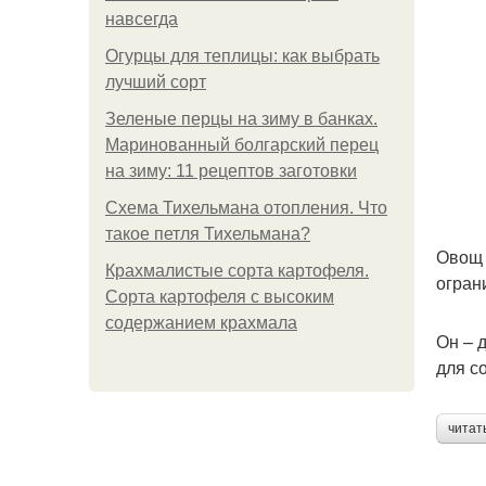
навсегда
Огурцы для теплицы: как выбрать
лучший сорт
Зеленые перцы на зиму в банках.
Маринованный болгарский перец
на зиму: 11 рецептов заготовки
Схема Тихельмана отопления. Что
такое петля Тихельмана?
Овощ 
Крахмалистые сорта картофеля.
огран
Сорта картофеля с высоким
содержанием крахмала
Он – 
для с
читат