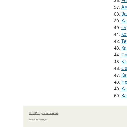
36.
Ре
37.
Ам
38.
За
39.
Ка
40.
Ог
41.
Ка
42.
Те
43.
Ка
44.
По
45.
Ка
46.
Се
47.
Ка
48.
Не
49.
Ка
50.
За
© 2026 Дачная жизнь
Жизнь за городом