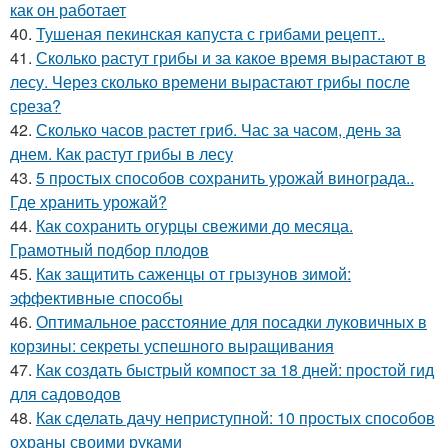
как он работает
40.
Тушеная пекинская капуста с грибами рецепт..
41.
Сколько растут грибы и за какое время вырастают в
лесу. Через сколько времени вырастают грибы после
среза?
42.
Сколько часов растет гриб. Час за часом, день за
днем. Как растут грибы в лесу
43.
5 простых способов сохранить урожай винограда..
Где хранить урожай?
44.
Как сохранить огурцы свежими до месяца.
Грамотный подбор плодов
45.
Как защитить саженцы от грызунов зимой:
эффективные способы
46.
Оптимальное расстояние для посадки луковичных в
корзины: секреты успешного выращивания
47.
Как создать быстрый компост за 18 дней: простой гид
для садоводов
48.
Как сделать дачу неприступной: 10 простых способов
охраны своими руками