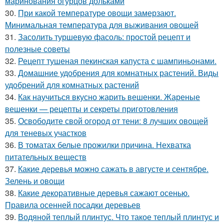
маринования огурцов дольками
30.
При какой температуре овощи замерзают.
Минимальная температура для выживания овощей
31.
Засолить туршевую фасоль: простой рецепт и
полезные советы
32.
Рецепт тушеная пекинская капуста с шампиньонами.
33.
Домашние удобрения для комнатных растений. Виды
удобрений для комнатных растений
34.
Как научиться вкусно жарить вешенки. Жареные
вешенки — рецепты и секреты приготовления
35.
Освободите свой огород от тени: 8 лучших овощей
для теневых участков
36.
В томатах белые прожилки причина. Нехватка
питательных веществ
37.
Какие деревья можно сажать в августе и сентябре.
Зелень и овощи
38.
Какие декоративные деревья сажают осенью.
Правила осенней посадки деревьев
39.
Водяной теплый плинтус. Что такое теплый плинтус и