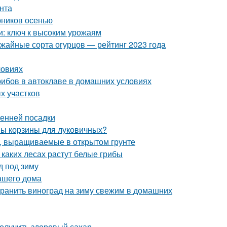
унта
рников осенью
и: ключ к высоким урожаям
ожайные сорта огурцов — рейтинг 2023 года
ловиях
грибов в автоклаве в домашних условиях
х участков
сенней посадки
ны корзины для луковичных?
, выращиваемые в открытом грунте
 каких лесах растут белые грибы
д под зиму
ашего дома
охранить виноград на зиму свежим в домашних
олучить здоровый сахар