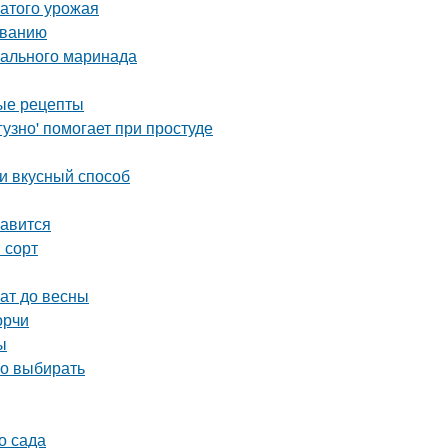
атого урожая
иванию
еального маринада
ные рецепты
узно' помогает при простуде
 и вкусный способ
равится
 сорт
ат до весны
орчи
ы
но выбирать
о сада