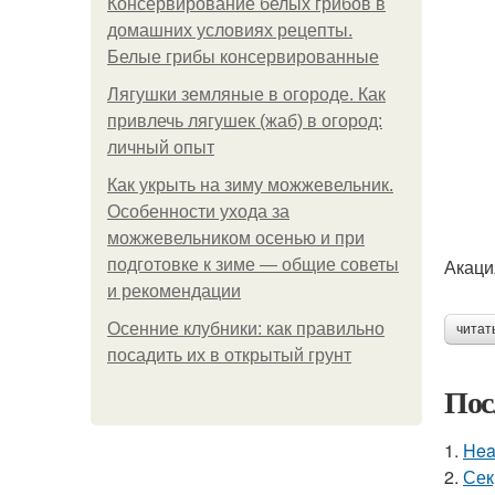
Консервирование белых грибов в
домашних условиях рецепты.
Белые грибы консервированные
Лягушки земляные в огороде. Как
привлечь лягушек (жаб) в огород:
личный опыт
Как укрыть на зиму можжевельник.
Особенности ухода за
можжевельником осенью и при
Акаци
подготовке к зиме — общие советы
и рекомендации
Осенние клубники: как правильно
читат
посадить их в открытый грунт
Пос
1.
Hea
2.
Сек