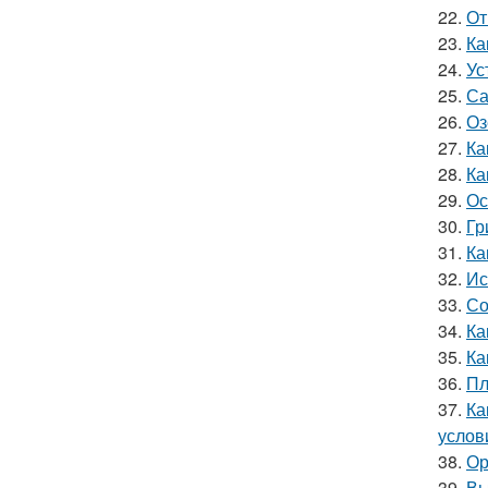
22.
От
23.
Ка
24.
Ус
25.
Са
26.
Оз
27.
Ка
28.
Ка
29.
Ос
30.
Гр
31.
Ка
32.
Ис
33.
Со
34.
Ка
35.
Ка
36.
Пл
37.
Ка
услов
38.
Ор
39.
Вы