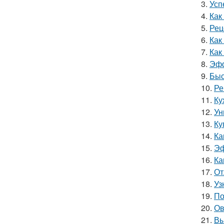
3.
Усп
4.
Как
5.
Рец
6.
Как
7.
Как
8.
Эфф
9.
Быс
10.
Ре
11.
Ку
12.
Ун
13.
Ку
14.
Ка
15.
Эф
16.
Ка
17.
От
18.
Уз
19.
По
20.
Ов
21.
Вы