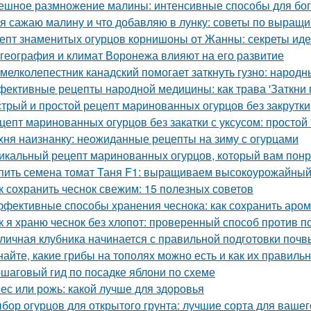
ешное размножение малины: интенсивные способы для бог
 я сажаю малину и что добавляю в лунку: советы по выращ
епт знаменитых огурцов корнишоны от Жанны: секреты ид
 география и климат Воронежа влияют на его развитие
 мелколепестник канадский помогает заткнуть гузно: народ
ективные рецепты народной медицины: как трава 'Заткни г
трый и простой рецепт маринованных огурцов без закрутки
цепт маринованных огурцов без закатки с уксусом: простой
хня наизнанку: неожиданные рецепты на зиму с огурцами
икальный рецепт маринованных огурцов, который вам пон
пить семена томат Таня F1: выращиваем высокоурожайный
к сохранить чеснок свежим: 15 полезных советов
фективные способы хранения чеснока: как сохранить аром
к я храню чеснок без хлопот: проверенный способ против п
личная клубника начинается с правильной подготовки почв
найте, какие грибы на тополях можно есть и как их правиль
шаговый гид по посадке яблони по схеме
ес или рожь: какой лучше для здоровья
бор огурцов для открытого грунта: лучшие сорта для вашег