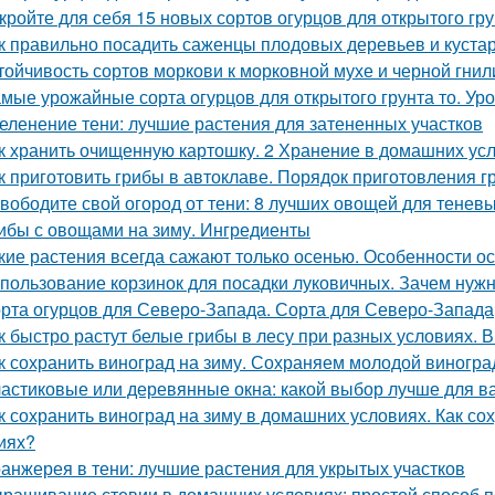
кройте для себя 15 новых сортов огурцов для открытого гр
к правильно посадить саженцы плодовых деревьев и куста
тойчивость сортов моркови к морковной мухе и черной гнил
мые урожайные сорта огурцов для открытого грунта то. Ур
еленение тени: лучшие растения для затененных участков
к хранить очищенную картошку. 2 Хранение в домашних ус
к приготовить грибы в автоклаве. Порядок приготовления 
вободите свой огород от тени: 8 лучших овощей для теневы
ибы с овощами на зиму. Ингредиенты
кие растения всегда сажают только осенью. Особенности о
пользование корзинок для посадки луковичных. Зачем нуж
рта огурцов для Северо-Запада. Сорта для Северо-Запада
к быстро растут белые грибы в лесу при разных условиях. В
к сохранить виноград на зиму. Сохраняем молодой виногра
астиковые или деревянные окна: какой выбор лучше для в
к сохранить виноград на зиму в домашних условиях. Как с
иях?
анжерея в тени: лучшие растения для укрытых участков
ращивание стевии в домашних условиях: простой способ п