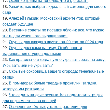
17.
Осенние грибы на тополях: что и где искать
18.
Узнайте, как выбрать идеальный саженец для своего
сада
19.
Алексей Глызин: Московский архитектор, который
создает будущее
20.
Весенние советы по посадке яблони: все, что нужно
знать для успешного выращивания
21.
Огурцы для каждого вкуса: топ-20 сортов 2024 года
22.
Огурцы дольками на зиму. Особенности
маринования огурцов дольками
23.
Как правильно и когда нужно укрывать розы на зиму.
Укрывать или не укрывать?
24.
Скрытые сокровища вашего огорода: тенелюбивые
овощи
25.
В помидорах белые твердые прожилки: загадка,
которую мы разгадали
26.
Что садить на даче осенью. Как подготовить грядки
для подзимнего сева овощей
27.
Озеленение тёмных уголков: растения для