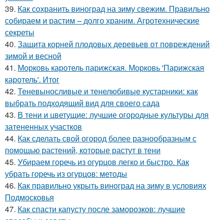
39.
Как сохранить виноград на зиму свежим. Правильно
собираем и растим – долго храним. Агротехнические
секреты
40.
Защита корней плодовых деревьев от повреждений
зимой и весной
41.
Морковь каротель парижская. Морковь 'Парижская
каротель'. Итог
42.
Теневыносливые и тенелюбивые кустарники: как
выбрать подходящий вид для своего сада
43.
В тени и цветущие: лучшие огородные культуры для
затененных участков
44.
Как сделать свой огород более разнообразным с
помощью растений, которые растут в тени
45.
Убираем горечь из огурцов легко и быстро. Как
убрать горечь из огурцов: методы
46.
Как правильно укрыть виноград на зиму в условиях
Подмосковья
47.
Как спасти капусту после заморозков: лучшие