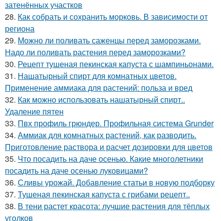
затенённых участков
28.
Как собрать и сохранить морковь. В зависимости от
региона
29.
Можно ли поливать саженцы перед заморозками.
Надо ли поливать растения перед заморозками?
30.
Рецепт тушеная пекинская капуста с шампиньонами.
31.
Нашатырный спирт для комнатных цветов.
Применение аммиака для растений: польза и вред
32.
Как можно использовать нашатырный спирт..
Удаление пятен
33.
Пвх профиль грюндер. Профильная система Grunder
34.
Аммиак для комнатных растений, как разводить.
Приготовление раствора и расчет дозировки для цветов
35.
Что посадить на даче осенью. Какие многолетники
посадить на даче осенью луковицами?
36.
Сливы урожай. Добавление статьи в новую подборку
37.
Тушеная пекинская капуста с грибами рецепт..
38.
В тени растет красота: лучшие растения для тёплых
уголков