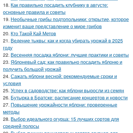
18.
Как правильно посадить клубнику в августе:
основные правила и советы
19.
Необычные грибы подтопольники: открытие, которое
изменит ваше представление о мире грибов
20.
Кто Такой Кай Метов
21.
Ведение тыквы: как и когда убирать урожай в 2025
году
22.
Весенняя посадка яблони: лучшие практики и советы
23.
Яблоневый сад: как правильно посадить яблоню и
получить большой урожай
24.
Сажать яблони весной: рекомендуемые сроки и
условия
25.
Успех в садоводстве: как яблони выросли из семян
26.
Бутырка в Братске: расписание концертов и новости
27.
Повышение урожайности яблони: проверенные
методы
28.
Выбор идеального огурца: 15 лучших сортов для
средней полосы