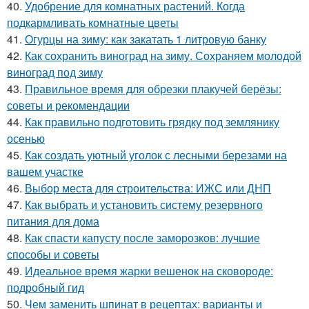
40.
Удобрение для комнатных растений. Когда
подкармливать комнатные цветы
41.
Огурцы на зиму: как закатать 1 литровую банку
42.
Как сохранить виноград на зиму. Сохраняем молодой
виноград под зиму
43.
Правильное время для обрезки плакучей берёзы:
советы и рекомендации
44.
Как правильно подготовить грядку под землянику
осенью
45.
Как создать уютный уголок с лесными березами на
вашем участке
46.
Выбор места для строительства: ИЖС или ДНП
47.
Как выбрать и установить систему резервного
питания для дома
48.
Как спасти капусту после заморозков: лучшие
способы и советы
49.
Идеальное время жарки вешенок на сковороде:
подробный гид
50.
Чем заменить шпинат в рецептах: варианты и