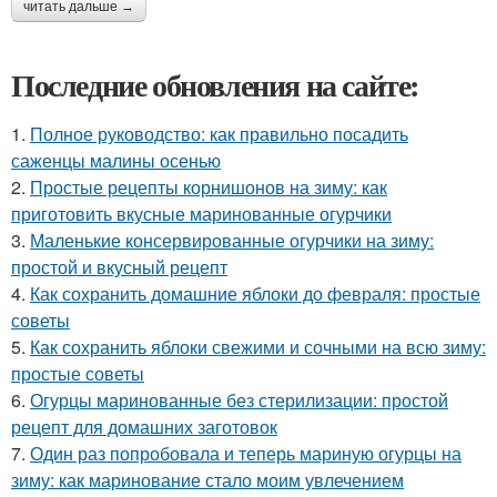
читать дальше →
Последние обновления на сайте:
1.
Полное руководство: как правильно посадить
саженцы малины осенью
2.
Простые рецепты корнишонов на зиму: как
приготовить вкусные маринованные огурчики
3.
Маленькие консервированные огурчики на зиму:
простой и вкусный рецепт
4.
Как сохранить домашние яблоки до февраля: простые
советы
5.
Как сохранить яблоки свежими и сочными на всю зиму:
простые советы
6.
Огурцы маринованные без стерилизации: простой
рецепт для домашних заготовок
7.
Один раз попробовала и теперь мариную огурцы на
зиму: как маринование стало моим увлечением