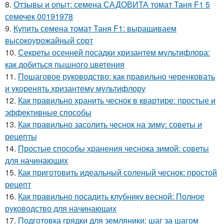
8.
Отзывы и опыт: семена САДОВИТА томат Таня F1 5
семечек 00191978
9.
Купить семена томат Таня F1: выращиваем
высокоурожайный сорт
10.
Секреты осенней посадки хризантем мультифлора:
как добиться пышного цветения
11.
Пошаговое руководство: как правильно черенковать
и укоренять хризантему мультифлору
12.
Как правильно хранить чеснок в квартире: простые и
эффективные способы
13.
Как правильно засолить чеснок на зиму: советы и
рецепты
14.
Простые способы хранения чеснока зимой: советы
для начинающих
15.
Как приготовить идеальный соленый чеснок: простой
рецепт
16.
Как правильно посадить клубнику весной: Полное
руководство для начинающих
17.
Подготовка грядки для земляники: шаг за шагом