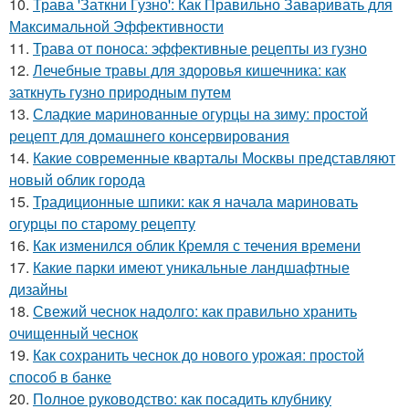
10.
Трава 'Заткни Гузно': Как Правильно Заваривать для
Максимальной Эффективности
11.
Трава от поноса: эффективные рецепты из гузно
12.
Лечебные травы для здоровья кишечника: как
заткнуть гузно природным путем
13.
Сладкие маринованные огурцы на зиму: простой
рецепт для домашнего консервирования
14.
Какие современные кварталы Москвы представляют
новый облик города
15.
Традиционные шпики: как я начала мариновать
огурцы по старому рецепту
16.
Как изменился облик Кремля с течения времени
17.
Какие парки имеют уникальные ландшафтные
дизайны
18.
Свежий чеснок надолго: как правильно хранить
очищенный чеснок
19.
Как сохранить чеснок до нового урожая: простой
способ в банке
20.
Полное руководство: как посадить клубнику