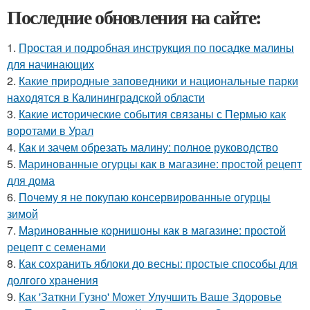
Последние обновления на сайте:
1.
Простая и подробная инструкция по посадке малины
для начинающих
2.
Какие природные заповедники и национальные парки
находятся в Калининградской области
3.
Какие исторические события связаны с Пермью как
воротами в Урал
4.
Как и зачем обрезать малину: полное руководство
5.
Маринованные огурцы как в магазине: простой рецепт
для дома
6.
Почему я не покупаю консервированные огурцы
зимой
7.
Маринованные корнишоны как в магазине: простой
рецепт с семенами
8.
Как сохранить яблоки до весны: простые способы для
долгого хранения
9.
Как 'Заткни Гузно' Может Улучшить Ваше Здоровье