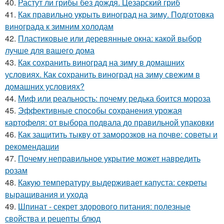
40.
Растут ли грибы без дождя. Цезарский гриб
41.
Как правильно укрыть виноград на зиму. Подготовка
винограда к зимним холодам
42.
Пластиковые или деревянные окна: какой выбор
лучше для вашего дома
43.
Как сохранить виноград на зиму в домашних
условиях. Как сохранить виноград на зиму свежим в
домашних условиях?
44.
Миф или реальность: почему редька боится мороза
45.
Эффективные способы сохранения урожая
картофеля: от выбора подвала до правильной упаковки
46.
Как защитить тыкву от заморозков на почве: советы и
рекомендации
47.
Почему неправильное укрытие может навредить
розам
48.
Какую температуру выдерживает капуста: секреты
выращивания и ухода
49.
Шпинат - секрет здорового питания: полезные
свойства и рецепты блюд