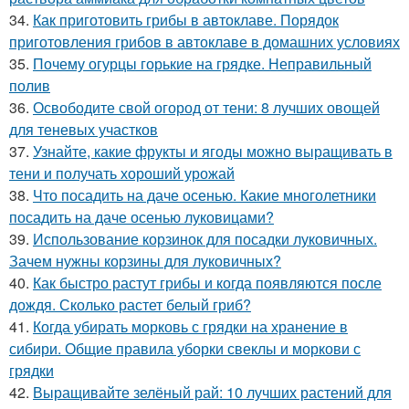
34.
Как приготовить грибы в автоклаве. Порядок
приготовления грибов в автоклаве в домашних условиях
35.
Почему огурцы горькие на грядке. Неправильный
полив
36.
Освободите свой огород от тени: 8 лучших овощей
для теневых участков
37.
Узнайте, какие фрукты и ягоды можно выращивать в
тени и получать хороший урожай
38.
Что посадить на даче осенью. Какие многолетники
посадить на даче осенью луковицами?
39.
Использование корзинок для посадки луковичных.
Зачем нужны корзины для луковичных?
40.
Как быстро растут грибы и когда появляются после
дождя. Сколько растет белый гриб?
41.
Когда убирать морковь с грядки на хранение в
сибири. Общие правила уборки свеклы и моркови с
грядки
42.
Выращивайте зелёный рай: 10 лучших растений для