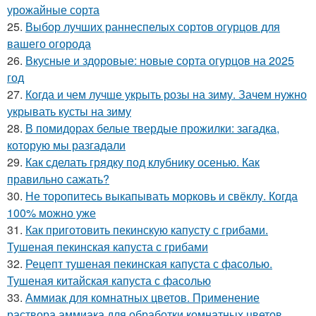
урожайные сорта
25.
Выбор лучших раннеспелых сортов огурцов для
вашего огорода
26.
Вкусные и здоровые: новые сорта огурцов на 2025
год
27.
Когда и чем лучше укрыть розы на зиму. Зачем нужно
укрывать кусты на зиму
28.
В помидорах белые твердые прожилки: загадка,
которую мы разгадали
29.
Как сделать грядку под клубнику осенью. Как
правильно сажать?
30.
Не торопитесь выкапывать морковь и свёклу. Когда
100% можно уже
31.
Как приготовить пекинскую капусту с грибами.
Тушеная пекинская капуста с грибами
32.
Рецепт тушеная пекинская капуста с фасолью.
Тушеная китайская капуста с фасолью
33.
Аммиак для комнатных цветов. Применение
раствора аммиака для обработки комнатных цветов