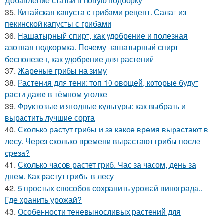
Добавление статьи в новую подборку
35.
Китайская капуста с грибами рецепт. Салат из
пекинской капусты с грибами
36.
Нашатырный спирт, как удобрение и полезная
азотная подкормка. Почему нашатырный спирт
бесполезен, как удобрение для растений
37.
Жареные грибы на зиму
38.
Растения для тени: топ 10 овощей, которые будут
расти даже в тёмном уголке
39.
Фруктовые и ягодные культуры: как выбрать и
вырастить лучшие сорта
40.
Сколько растут грибы и за какое время вырастают в
лесу. Через сколько времени вырастают грибы после
среза?
41.
Сколько часов растет гриб. Час за часом, день за
днем. Как растут грибы в лесу
42.
5 простых способов сохранить урожай винограда..
Где хранить урожай?
43.
Особенности теневыносливых растений для