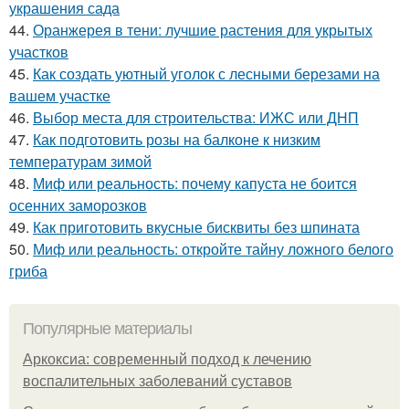
украшения сада
44.
Оранжерея в тени: лучшие растения для укрытых
участков
45.
Как создать уютный уголок с лесными березами на
вашем участке
46.
Выбор места для строительства: ИЖС или ДНП
47.
Как подготовить розы на балконе к низким
температурам зимой
48.
Миф или реальность: почему капуста не боится
осенних заморозков
49.
Как приготовить вкусные бисквиты без шпината
50.
Миф или реальность: откройте тайну ложного белого
гриба
Популярные материалы
Аркоксиа: современный подход к лечению
воспалительных заболеваний суставов