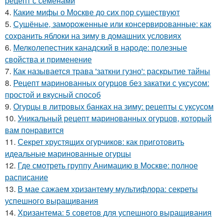
рецепт с семенами
4.
Какие мифы о Москве до сих пор существуют
5.
Сушёные, замороженные или консервированные: как
сохранить яблоки на зиму в домашних условиях
6.
Мелколепестник канадский в народе: полезные
свойства и применение
7.
Как называется трава 'заткни гузно': раскрытие тайны
8.
Рецепт маринованных огурцов без закатки с уксусом:
простой и вкусный способ
9.
Огурцы в литровых банках на зиму: рецепты с уксусом
10.
Уникальный рецепт маринованных огурцов, который
вам понравится
11.
Секрет хрустящих огурчиков: как приготовить
идеальные маринованные огурцы
12.
Где смотреть группу Анимацию в Москве: полное
расписание
13.
В мае сажаем хризантему мультифлора: секреты
успешного выращивания
14.
Хризантема: 5 советов для успешного выращивания