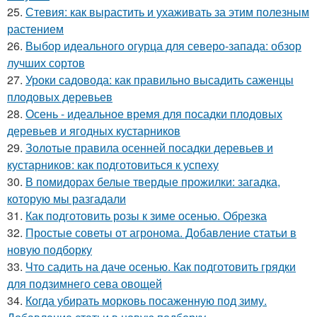
25.
Стевия: как вырастить и ухаживать за этим полезным
растением
26.
Выбор идеального огурца для северо-запада: обзор
лучших сортов
27.
Уроки садовода: как правильно высадить саженцы
плодовых деревьев
28.
Осень - идеальное время для посадки плодовых
деревьев и ягодных кустарников
29.
Золотые правила осенней посадки деревьев и
кустарников: как подготовиться к успеху
30.
В помидорах белые твердые прожилки: загадка,
которую мы разгадали
31.
Как подготовить розы к зиме осенью. Обрезка
32.
Простые советы от агронома. Добавление статьи в
новую подборку
33.
Что садить на даче осенью. Как подготовить грядки
для подзимнего сева овощей
34.
Когда убирать морковь посаженную под зиму.