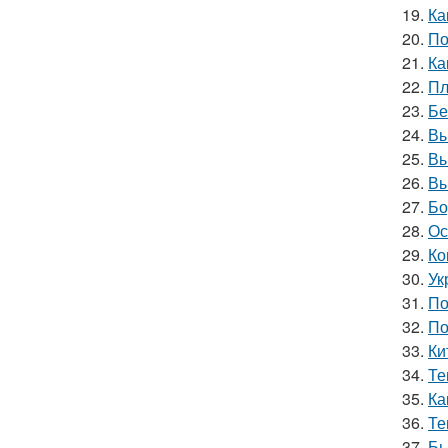
19.
Ка
20.
По
21.
Ка
22.
Пл
23.
Бе
24.
Вы
25.
Вы
26.
Вы
27.
Бо
28.
Ос
29.
Ко
30.
Ук
31.
По
32.
По
33.
Ки
34.
Те
35.
Ка
36.
Те
37.
Бы