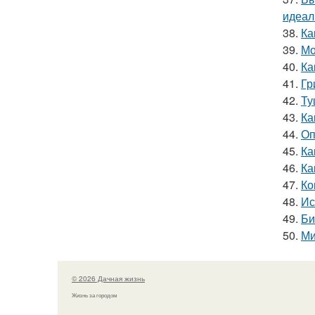
идеал
38.
Ка
39.
Мо
40.
Ка
41.
Гр
42.
Ту
43.
Ка
44.
Оп
45.
Ка
46.
Ка
47.
Ко
48.
Ис
49.
Би
50.
Ми
© 2026 Дачная жизнь
Жизнь за городом