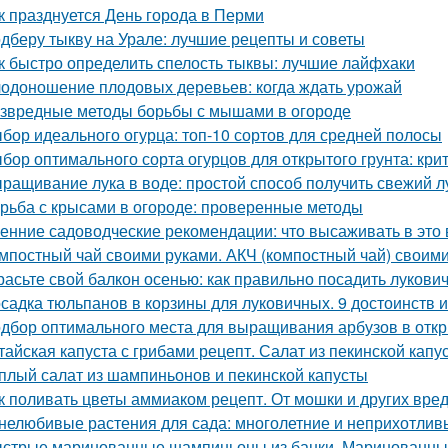
к празднуется День города в Перми
дберу тыкву на Урале: лучшие рецепты и советы
к быстро определить спелость тыквы: лучшие лайфхаки
одоношение плодовых деревьев: когда ждать урожай
звредные методы борьбы с мышами в огороде
бор идеального огурца: топ-10 сортов для средней полосы
бор оптимального сорта огурцов для открытого грунта: кр
ращивание лука в воде: простой способ получить свежий л
рьба с крысами в огороде: проверенные методы
енние садоводческие рекомендации: что высаживать в это 
мпостный чай своими руками. АКЧ (компостный чай) своим
расьте свой балкон осенью: как правильно посадить лукови
садка тюльпанов в корзины для луковичных. 9 достоинств 
дбор оптимального места для выращивания арбузов в откр
тайская капуста с грибами рецепт. Салат из пекинской капу
плый салат из шампиньонов и пекинской капусты
к поливать цветы аммиаком рецепт. От мошки и других вре
нелюбивые растения для сада: многолетние и неприхотлив
стрые маринованные шампиньоны из банки. Маринованные