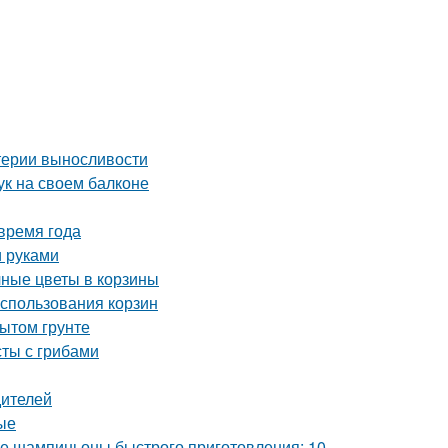
итерии выносливости
ук на своем балконе
время года
и руками
чные цветы в корзины
использования корзин
ытом грунте
сты с грибами
дителей
ые
 шампиньоны быстрого приготовления: 10