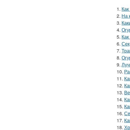
1.
Как
2.
На 
3.
Как
4.
Огу
5.
Как
6.
Сек
7.
Тра
8.
Огу
9.
Луч
10.
Ра
11.
Ка
12.
Ка
13.
Ве
14.
Ка
15.
Ка
16.
Се
17.
Ка
18.
Хр