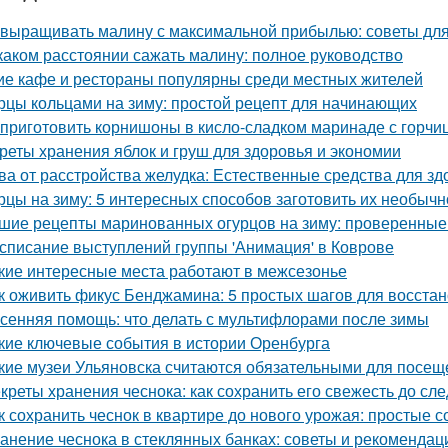
 выращивать малину с максимальной прибылью: советы дл
каком расстоянии сажать малину: полное руководство
ие кафе и рестораны популярны среди местных жителей
рцы кольцами на зиму: простой рецепт для начинающих
 приготовить корнишоны в кисло-сладком маринаде с горчи
реты хранения яблок и груш для здоровья и экономии
ва от расстройства желудка: Естественные средства для 
рцы на зиму: 5 интересных способов заготовить их необычн
шие рецепты маринованных огурцов на зиму: проверенные
списание выступлений группы 'Анимация' в Коврове
кие интересные места работают в межсезонье
к оживить фикус Бенджамина: 5 простых шагов для восста
сенняя помощь: что делать с мультифлорами после зимы
кие ключевые события в истории Оренбурга
кие музеи Ульяновска считаются обязательными для посещ
креты хранения чеснока: как сохранить его свежесть до с
к сохранить чеснок в квартире до нового урожая: простые 
анение чеснока в стеклянных банках: советы и рекомендац