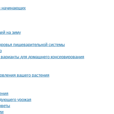
я начинающих
цей на зиму
здоровья пищеварительной системы
о
 варианты для домашнего консервирования
новления вашего растения
ения
ледующего урожая
советы
ии