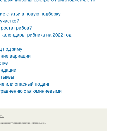
ие статьи в новую подборку
 участке?
 роста грибов?
 календарь грибника на 2022 год
д под зиму
тние вариации
стке
ендации
и тыквы
ие или опасный подвиг
 сравнению с алюминиевыми
язь
решено при указании обратной гиперссылки.