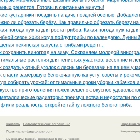
ьных рецептов. Готовы в считанные минуты!
кие кустарники посадить на даче поздней осенью. Добавлен
жно ли обрезать берёзу. Как правильно обрезать березу на
кая погода нужна для роста грибов. Какая погода нужна для
ибной сезон 2023 когда пойдут грибы по календарю. Лунный
шеная пекинская капуста с грибами рецепт..
к сохранить виноград на зиму. Сохраняем молодой виногра
тимальные растения для тенистых участков: весенние и ле
к создать уютный уголок с лесными березами на вашем уча
к спасти замерзшую белокочанную капусту: советы и реком
гда собирать урожай: оптимальные сроки уборки кабачков 
кусство приготовления ножек вешенок: вкусное удовольств
металлические радиаторы: преимущества и недостатки по
ф или реальность: откройте тайну ложного белого гриба
Контакты
Пользовательское соглашение
Обратная св
Политика конфидециальности
Копирование раз
г. Москва, ЦАО, Тверской, Тверская улица 16 стр.1, м. Чеховская