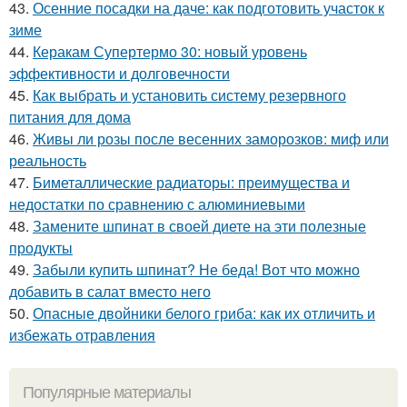
43.
Осенние посадки на даче: как подготовить участок к
зиме
44.
Керакам Супертермо 30: новый уровень
эффективности и долговечности
45.
Как выбрать и установить систему резервного
питания для дома
46.
Живы ли розы после весенних заморозков: миф или
реальность
47.
Биметаллические радиаторы: преимущества и
недостатки по сравнению с алюминиевыми
48.
Замените шпинат в своей диете на эти полезные
продукты
49.
Забыли купить шпинат? Не беда! Вот что можно
добавить в салат вместо него
50.
Опасные двойники белого гриба: как их отличить и
избежать отравления
Популярные материалы