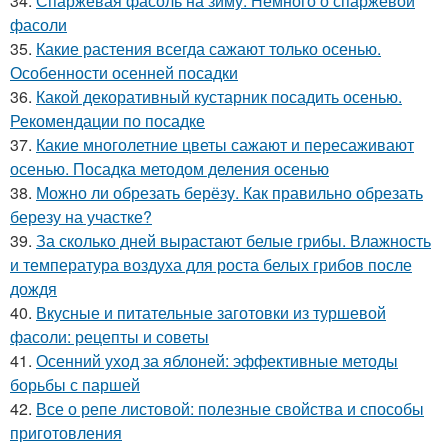
34.
Спаржевая фасоль на зиму. Немного о спаржевой
фасоли
35.
Какие растения всегда сажают только осенью.
Особенности осенней посадки
36.
Какой декоративный кустарник посадить осенью.
Рекомендации по посадке
37.
Какие многолетние цветы сажают и пересаживают
осенью. Посадка методом деления осенью
38.
Можно ли обрезать берёзу. Как правильно обрезать
березу на участке?
39.
За сколько дней вырастают белые грибы. Влажность
и температура воздуха для роста белых грибов после
дождя
40.
Вкусные и питательные заготовки из туршевой
фасоли: рецепты и советы
41.
Осенний уход за яблоней: эффективные методы
борьбы с паршей
42.
Все о репе листовой: полезные свойства и способы
приготовления