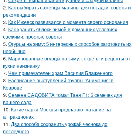
1.
Секреты выращивания крупной и сладкой малины
2.
Как выбирать саженцы малины для посадки: советы и
рекомендации
3.
Как Ижевск развивался с момента своего основания
4.
Как хранить яблоки зимой в домашних условиях
свежими: простые советы
5.
Огурцы на зиму: 5 интересных способов заготовить их
необычно
6.
Маринованные огурцы на зиму: секреты и рецепты от
кухни наизнанку
7.
Чем примечателен храм Василия Блаженного
8.
Расписание выступлений группы 'Анимация' в
Коврове
9.
Семена САДОВИТА томат Таня F1: 5 семечек для
вашего сада
10.
Какие парки Москвы предлагают катание на
аттракционах
11.
Два способа сохранить урожай чеснока до
последнего