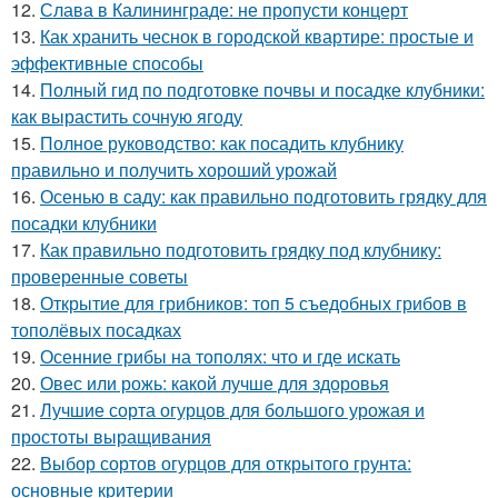
12.
Слава в Калининграде: не пропусти концерт
13.
Как хранить чеснок в городской квартире: простые и
эффективные способы
14.
Полный гид по подготовке почвы и посадке клубники:
как вырастить сочную ягоду
15.
Полное руководство: как посадить клубнику
правильно и получить хороший урожай
16.
Осенью в саду: как правильно подготовить грядку для
посадки клубники
17.
Как правильно подготовить грядку под клубнику:
проверенные советы
18.
Открытие для грибников: топ 5 съедобных грибов в
тополёвых посадках
19.
Осенние грибы на тополях: что и где искать
20.
Овес или рожь: какой лучше для здоровья
21.
Лучшие сорта огурцов для большого урожая и
простоты выращивания
22.
Выбор сортов огурцов для открытого грунта:
основные критерии