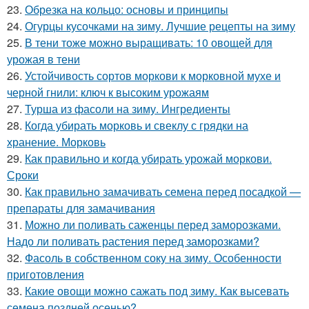
23.
Обрезка на кольцо: основы и принципы
24.
Огурцы кусочками на зиму. Лучшие рецепты на зиму
25.
В тени тоже можно выращивать: 10 овощей для
урожая в тени
26.
Устойчивость сортов моркови к морковной мухе и
черной гнили: ключ к высоким урожаям
27.
Турша из фасоли на зиму. Ингредиенты
28.
Когда убирать морковь и свеклу с грядки на
хранение. Морковь
29.
Как правильно и когда убирать урожай моркови.
Сроки
30.
Как правильно замачивать семена перед посадкой —
препараты для замачивания
31.
Можно ли поливать саженцы перед заморозками.
Надо ли поливать растения перед заморозками?
32.
Фасоль в собственном соку на зиму. Особенности
приготовления
33.
Какие овощи можно сажать под зиму. Как высевать
семена поздней осенью?