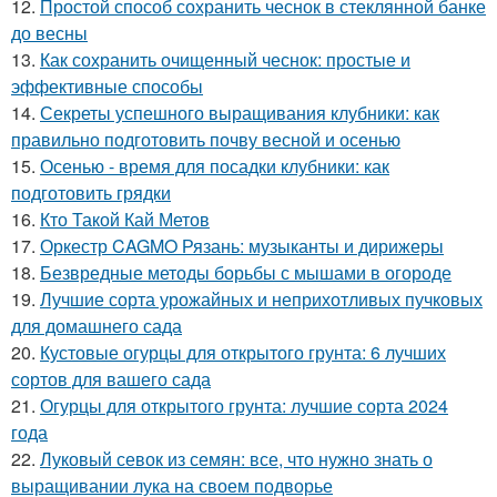
12.
Простой способ сохранить чеснок в стеклянной банке
до весны
13.
Как сохранить очищенный чеснок: простые и
эффективные способы
14.
Секреты успешного выращивания клубники: как
правильно подготовить почву весной и осенью
15.
Осенью - время для посадки клубники: как
подготовить грядки
16.
Кто Такой Кай Метов
17.
Оркестр CAGMO Рязань: музыканты и дирижеры
18.
Безвредные методы борьбы с мышами в огороде
19.
Лучшие сорта урожайных и неприхотливых пучковых
для домашнего сада
20.
Кустовые огурцы для открытого грунта: 6 лучших
сортов для вашего сада
21.
Огурцы для открытого грунта: лучшие сорта 2024
года
22.
Луковый севок из семян: все, что нужно знать о
выращивании лука на своем подворье