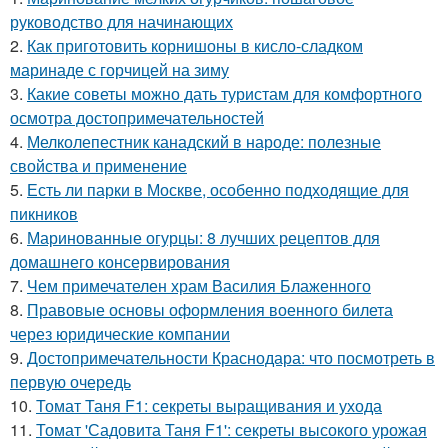
руководство для начинающих
2.
Как приготовить корнишоны в кисло-сладком
маринаде с горчицей на зиму
3.
Какие советы можно дать туристам для комфортного
осмотра достопримечательностей
4.
Мелколепестник канадский в народе: полезные
свойства и применение
5.
Есть ли парки в Москве, особенно подходящие для
пикников
6.
Маринованные огурцы: 8 лучших рецептов для
домашнего консервирования
7.
Чем примечателен храм Василия Блаженного
8.
Правовые основы оформления военного билета
через юридические компании
9.
Достопримечательности Краснодара: что посмотреть в
первую очередь
10.
Томат Таня F1: секреты выращивания и ухода
11.
Томат 'Садовита Таня F1': секреты высокого урожая