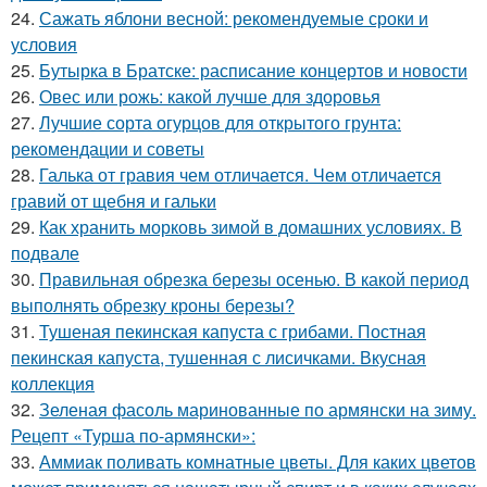
24.
Сажать яблони весной: рекомендуемые сроки и
условия
25.
Бутырка в Братске: расписание концертов и новости
26.
Овес или рожь: какой лучше для здоровья
27.
Лучшие сорта огурцов для открытого грунта:
рекомендации и советы
28.
Галька от гравия чем отличается. Чем отличается
гравий от щебня и гальки
29.
Как хранить морковь зимой в домашних условиях. В
подвале
30.
Правильная обрезка березы осенью. В какой период
выполнять обрезку кроны березы?
31.
Тушеная пекинская капуста с грибами. Постная
пекинская капуста, тушенная с лисичками. Вкусная
коллекция
32.
Зеленая фасоль маринованные по армянски на зиму.
Рецепт «Турша по-армянски»:
33.
Аммиак поливать комнатные цветы. Для каких цветов