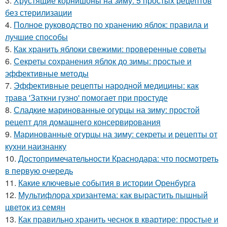
3.
Хрустящие корнишоны на зиму: 5 простых рецептов
без стерилизации
4.
Полное руководство по хранению яблок: правила и
лучшие способы
5.
Как хранить яблоки свежими: проверенные советы
6.
Секреты сохранения яблок до зимы: простые и
эффективные методы
7.
Эффективные рецепты народной медицины: как
трава 'Заткни гузно' помогает при простуде
8.
Сладкие маринованные огурцы на зиму: простой
рецепт для домашнего консервирования
9.
Маринованные огурцы на зиму: секреты и рецепты от
кухни наизнанку
10.
Достопримечательности Краснодара: что посмотреть
в первую очередь
11.
Какие ключевые события в истории Оренбурга
12.
Мультифлора хризантема: как вырастить пышный
цветок из семян
13.
Как правильно хранить чеснок в квартире: простые и