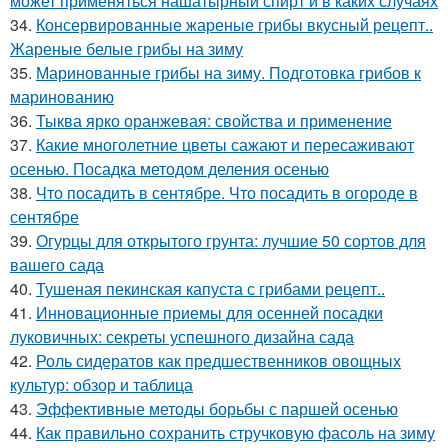
может применяться нашатырный спирт и в каких случаях
34.
Консервированные жареные грибы вкусный рецепт..
Жареные белые грибы на зиму
35.
Маринованные грибы на зиму. Подготовка грибов к
маринованию
36.
Тыква ярко оранжевая: свойства и применение
37.
Какие многолетние цветы сажают и пересаживают
осенью. Посадка методом деления осенью
38.
Что посадить в сентябре. Что посадить в огороде в
сентябре
39.
Огурцы для открытого грунта: лучшие 50 сортов для
вашего сада
40.
Тушеная пекинская капуста с грибами рецепт..
41.
Инновационные приемы для осенней посадки
луковичных: секреты успешного дизайна сада
42.
Роль сидератов как предшественников овощных
культур: обзор и таблица
43.
Эффективные методы борьбы с паршей осенью
44.
Как правильно сохранить стручковую фасоль на зиму