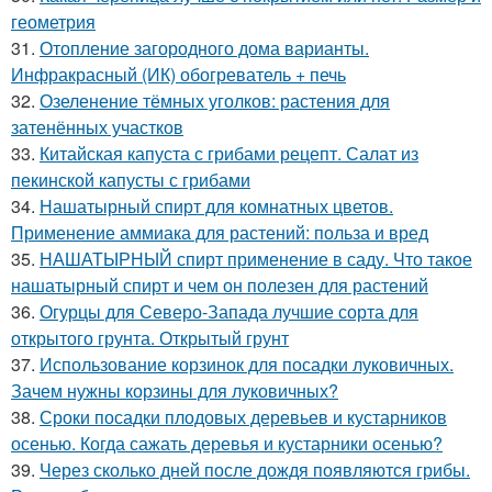
геометрия
31.
Отопление загородного дома варианты.
Инфракрасный (ИК) обогреватель + печь
32.
Озеленение тёмных уголков: растения для
затенённых участков
33.
Китайская капуста с грибами рецепт. Салат из
пекинской капусты с грибами
34.
Нашатырный спирт для комнатных цветов.
Применение аммиака для растений: польза и вред
35.
НАШАТЫРНЫЙ спирт применение в саду. Что такое
нашатырный спирт и чем он полезен для растений
36.
Огурцы для Северо-Запада лучшие сорта для
открытого грунта. Открытый грунт
37.
Использование корзинок для посадки луковичных.
Зачем нужны корзины для луковичных?
38.
Сроки посадки плодовых деревьев и кустарников
осенью. Когда сажать деревья и кустарники осенью?
39.
Через сколько дней после дождя появляются грибы.