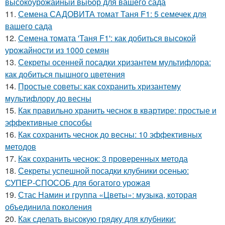
высокоурожайный выбор для вашего сада
11.
Семена САДОВИТА томат Таня F1: 5 семечек для
вашего сада
12.
Семена томата 'Таня F1': как добиться высокой
урожайности из 1000 семян
13.
Секреты осенней посадки хризантем мультифлора:
как добиться пышного цветения
14.
Простые советы: как сохранить хризантему
мультифлору до весны
15.
Как правильно хранить чеснок в квартире: простые и
эффективные способы
16.
Как сохранить чеснок до весны: 10 эффективных
методов
17.
Как сохранить чеснок: 3 проверенных метода
18.
Секреты успешной посадки клубники осенью:
СУПЕР-СПОСОБ для богатого урожая
19.
Стас Намин и группа «Цветы»: музыка, которая
объединила поколения
20.
Как сделать высокую грядку для клубники: