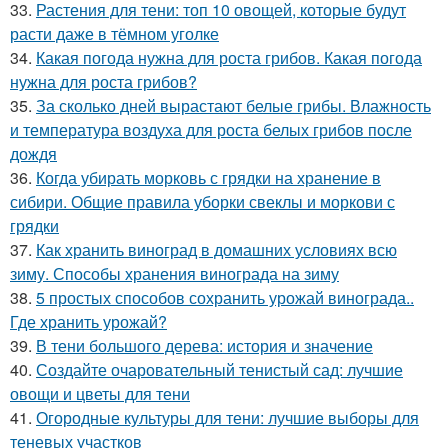
33.
Растения для тени: топ 10 овощей, которые будут
расти даже в тёмном уголке
34.
Какая погода нужна для роста грибов. Какая погода
нужна для роста грибов?
35.
За сколько дней вырастают белые грибы. Влажность
и температура воздуха для роста белых грибов после
дождя
36.
Когда убирать морковь с грядки на хранение в
сибири. Общие правила уборки свеклы и моркови с
грядки
37.
Как хранить виноград в домашних условиях всю
зиму. Способы хранения винограда на зиму
38.
5 простых способов сохранить урожай винограда..
Где хранить урожай?
39.
В тени большого дерева: история и значение
40.
Создайте очаровательный тенистый сад: лучшие
овощи и цветы для тени
41.
Огородные культуры для тени: лучшие выборы для
теневых участков