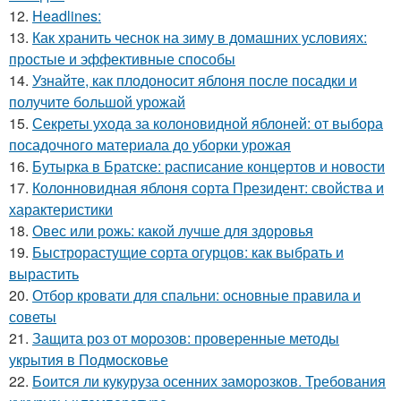
12.
Headlines:
13.
Как хранить чеснок на зиму в домашних условиях:
простые и эффективные способы
14.
Узнайте, как плодоносит яблоня после посадки и
получите большой урожай
15.
Секреты ухода за колоновидной яблоней: от выбора
посадочного материала до уборки урожая
16.
Бутырка в Братске: расписание концертов и новости
17.
Колонновидная яблоня сорта Президент: свойства и
характеристики
18.
Овес или рожь: какой лучше для здоровья
19.
Быстрорастущие сорта огурцов: как выбрать и
вырастить
20.
Отбор кровати для спальни: основные правила и
советы
21.
Защита роз от морозов: проверенные методы
укрытия в Подмосковье
22.
Боится ли кукуруза осенних заморозков. Требования