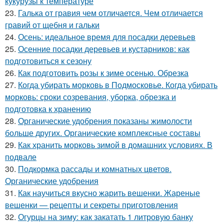
кукурузы к температуре
23.
Галька от гравия чем отличается. Чем отличается
гравий от щебня и гальки
24.
Осень: идеальное время для посадки деревьев
25.
Осенние посадки деревьев и кустарников: как
подготовиться к сезону
26.
Как подготовить розы к зиме осенью. Обрезка
27.
Когда убирать морковь в Подмосковье. Когда убирать
морковь: сроки созревания, уборка, обрезка и
подготовка к хранению
28.
Органические удобрения показаны жимолости
больше других. Органические комплексные составы
29.
Как хранить морковь зимой в домашних условиях. В
подвале
30.
Подкормка рассады и комнатных цветов.
Органические удобрения
31.
Как научиться вкусно жарить вешенки. Жареные
вешенки — рецепты и секреты приготовления
32.
Огурцы на зиму: как закатать 1 литровую банку