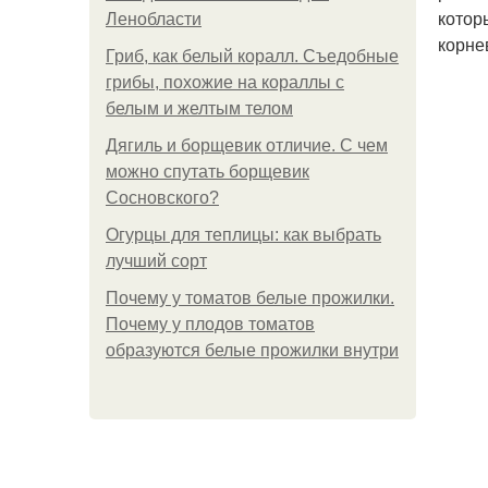
котор
Ленобласти
корне
Гриб, как белый коралл. Съедобные
грибы, похожие на кораллы с
белым и желтым телом
Дягиль и борщевик отличие. С чем
можно спутать борщевик
Сосновского?
Огурцы для теплицы: как выбрать
лучший сорт
Почему у томатов белые прожилки.
Почему у плодов томатов
образуются белые прожилки внутри