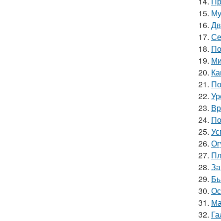
14.
Пр
15.
Му
16.
Дв
17.
Се
18.
По
19.
Ми
20.
Ка
21.
По
22.
Ур
23.
Вр
24.
По
25.
Ус
26.
Ог
27.
Пл
28.
За
29.
Бы
30.
Ос
31.
Ма
32.
Га