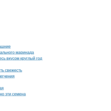
машние
еального маринада
сь вкусом круглый год
ить свежесть
легчения
ая
но эти семена