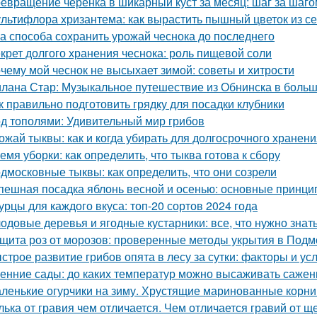
евращение черенка в шикарный куст за месяц: шаг за шаго
льтифлора хризантема: как вырастить пышный цветок из с
а способа сохранить урожай чеснока до последнего
крет долгого хранения чеснока: роль пищевой соли
чему мой чеснок не высыхает зимой: советы и хитрости
лана Стар: Музыкальное путешествие из Обнинска в боль
к правильно подготовить грядку для посадки клубники
д тополями: Удивительный мир грибов
ожай тыквы: как и когда убирать для долгосрочного хранен
емя уборки: как определить, что тыква готова к сбору
дмосковные тыквы: как определить, что они созрели
пешная посадка яблонь весной и осенью: основные принци
урцы для каждого вкуса: топ-20 сортов 2024 года
одовые деревья и ягодные кустарники: все, что нужно зна
щита роз от морозов: проверенные методы укрытия в Подм
строе развитие грибов опята в лесу за сутки: факторы и ус
енние сады: до каких температур можно высаживать саже
ленькие огурчики на зиму. Хрустящие маринованные корни
лька от гравия чем отличается. Чем отличается гравий от щ