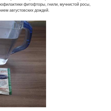
рофилактики фитофторы, гнили, мучнистой росы,
нием августовских дождей.