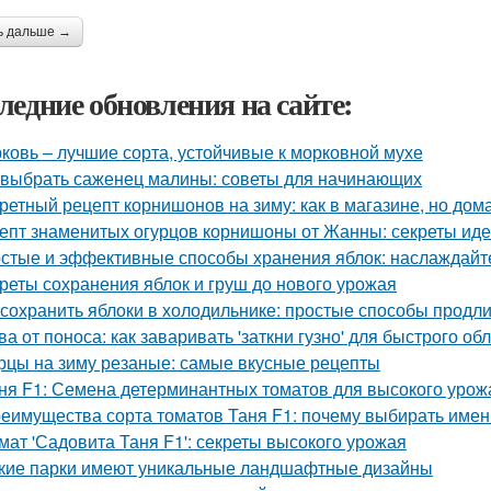
ь дальше →
ледние обновления на сайте:
ковь – лучшие сорта, устойчивые к морковной мухе
 выбрать саженец малины: советы для начинающих
ретный рецепт корнишонов на зиму: как в магазине, но до
епт знаменитых огурцов корнишоны от Жанны: секреты ид
стые и эффективные способы хранения яблок: наслаждайте
реты сохранения яблок и груш до нового урожая
 сохранить яблоки в холодильнике: простые способы продл
ва от поноса: как заваривать 'заткни гузно' для быстрого об
рцы на зиму резаные: самые вкусные рецепты
ня F1: Семена детерминантных томатов для высокого урож
еимущества сорта томатов Таня F1: почему выбирать имен
мат 'Садовита Таня F1': секреты высокого урожая
кие парки имеют уникальные ландшафтные дизайны