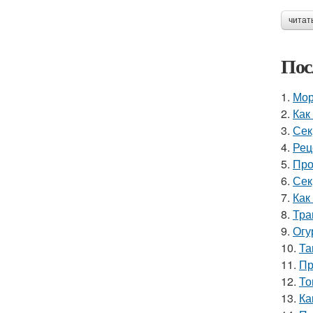
читат
Пос
1.
Мор
2.
Как
3.
Сек
4.
Рец
5.
Про
6.
Сек
7.
Как
8.
Тра
9.
Огу
10.
Та
11.
Пр
12.
То
13.
Ка