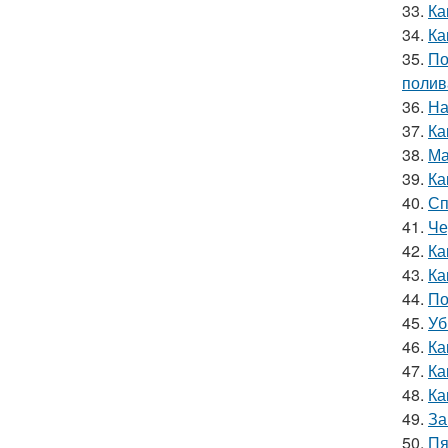
33.
Ка
34.
Ка
35.
По
полив
36.
На
37.
Ка
38.
Ма
39.
Ка
40.
Сп
41.
Че
42.
Ка
43.
Ка
44.
По
45.
Уб
46.
Ка
47.
Ка
48.
Ка
49.
За
50.
Пя