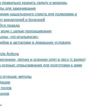
к правильно хранить свеклу и морковь
аты для замачивания
ение нашатырного спирта для подкормки и
от вредителей и болезней
Вся правда
в воде с целью проращивания
оны «по-итальянски»
грибов в автоклаве в домашних условиях
cle Actions
есенних, летних и осенних опят в лесу (с видео)
а осенью: опрыскивания для подготовки к зиме
из огурцов: методы
ндации
 полов
водов
ы