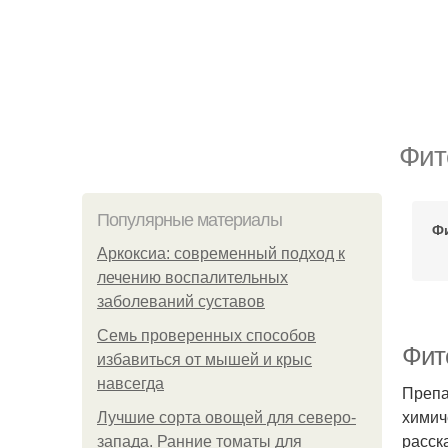
Фит
Популярные материалы
Ф
Аркоксиа: современный подход к
лечению воспалительных
заболеваний суставов
Семь проверенных способов
Фит
избавиться от мышей и крыс
навсегда
Препа
химич
Лучшие сорта овощей для северо-
расск
запада. Ранние томаты для