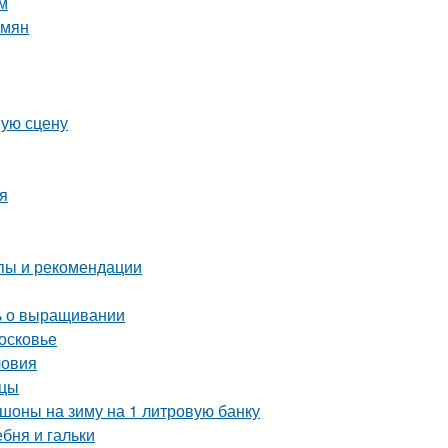
м
емян
шую сцену
ия
пы и рекомендации
ть о выращивании
осковье
ловия
нцы
шоны на зиму на 1 литровую банку
ебня и гальки