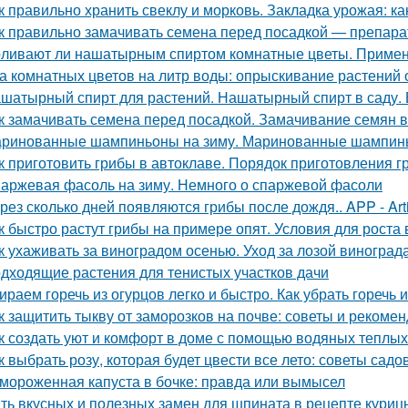
к правильно хранить свеклу и морковь. Закладка урожая: ка
к правильно замачивать семена перед посадкой — препар
ливают ли нашатырным спиртом комнатные цветы. Примен
а комнатных цветов на литр воды: опрыскивание растений 
шатырный спирт для растений. Нашатырный спирт в саду. 
к замачивать семена перед посадкой. Замачивание семян 
ринованные шампиньоны на зиму. Маринованные шампинь
к приготовить грибы в автоклаве. Порядок приготовления 
аржевая фасоль на зиму. Немного о спаржевой фасоли
рез сколько дней появляются грибы после дождя.. APP - Arti
к быстро растут грибы на примере опят. Условия для роста в
к ухаживать за виноградом осенью. Уход за лозой виноград
дходящие растения для тенистых участков дачи
ираем горечь из огурцов легко и быстро. Как убрать горечь 
к защитить тыкву от заморозков на почве: советы и рекоме
к создать уют и комфорт в доме с помощью водяных теплых
к выбрать розу, которая будет цвести все лето: советы садо
мороженная капуста в бочке: правда или вымысел
ть вкусных и полезных замен для шпината в рецепте куриц