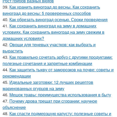
Рост грибов разных видов
39.
Как хранить виноград до весны. Как сохранить
виноград до весны: 5 проверенных способов
40.
Как обрезать виноград осенью. Сроки проведения
41.
Как сохранить виноград на зиму в домашних
условиях. Как сохранить виноград на зиму свежим в
домашних условиях?
42.
Овощи для теневых участков: как выбрать и
вырастить
43.
Как правильно сочетать арбуз с другими продуктами:
полезные сочетания и запретные комбинации
44.
Как защитить тыкву от заморозков на почве: советы и
рекомендации
45.
Идеальные заготовки: 12 лучших рецептов
маринованных огурцов на зиму
46.
Мешок травы: преимущества использования в быту
47.
Почему дрова трещат при сгорании: научное
объяснение
48.
Как спасти подмерзшую капусту: полезные советы и