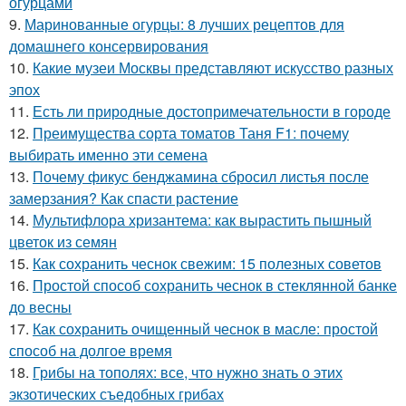
огурцами
9.
Маринованные огурцы: 8 лучших рецептов для
домашнего консервирования
10.
Какие музеи Москвы представляют искусство разных
эпох
11.
Есть ли природные достопримечательности в городе
12.
Преимущества сорта томатов Таня F1: почему
выбирать именно эти семена
13.
Почему фикус бенджамина сбросил листья после
замерзания? Как спасти растение
14.
Мультифлора хризантема: как вырастить пышный
цветок из семян
15.
Как сохранить чеснок свежим: 15 полезных советов
16.
Простой способ сохранить чеснок в стеклянной банке
до весны
17.
Как сохранить очищенный чеснок в масле: простой
способ на долгое время
18.
Грибы на тополях: все, что нужно знать о этих
экзотических съедобных грибах