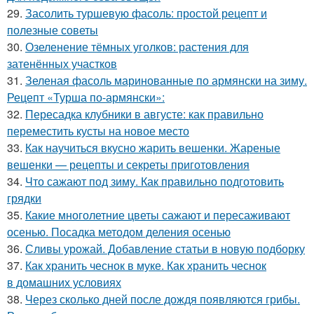
29.
Засолить туршевую фасоль: простой рецепт и
полезные советы
30.
Озеленение тёмных уголков: растения для
затенённых участков
31.
Зеленая фасоль маринованные по армянски на зиму.
Рецепт «Турша по-армянски»:
32.
Пересадка клубники в августе: как правильно
переместить кусты на новое место
33.
Как научиться вкусно жарить вешенки. Жареные
вешенки — рецепты и секреты приготовления
34.
Что сажают под зиму. Как правильно подготовить
грядки
35.
Какие многолетние цветы сажают и пересаживают
осенью. Посадка методом деления осенью
36.
Сливы урожай. Добавление статьи в новую подборку
37.
Как хранить чеснок в муке. Как хранить чеснок
в домашних условиях
38.
Через сколько дней после дождя появляются грибы.