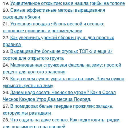
19.
Удивительное открытие: как я нашла грибы на тополе
20.
Самые эффективные методы выращивания
саженцев яблони
21.
Успешная посадка яблонь весной и осенью:
основные принципы и рекомендации
22.
Как увеличить урожай яблок и груш: два простых
правила
23.
Выращивайте большие огурцы: ТОП-3 и еще 37
сортов для открытого грунта
24.
Маринованная стручковая фасоль на зиму: простой
рецепт для долгого хранения
25.
Когда и чем лучше укрыть розы на зиму. Зачем нужно
укрывать кусты на зиму
26.
Зачем надо сосать Чеснок по утрам? Как я Сосал
Чеснок Каждое Утро Два месяца Подряд.
27.
В помидорах белые твердые прожилки: загадка,
которую мы разгадали
28.
Что садить на даче осенью. Как подготовить грядки
для подзимнего сева овощей