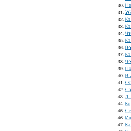
30.
Не
31.
Уб
32.
Ка
33.
Ка
34.
Чт
35.
Ка
36.
Во
37.
Ка
38.
Че
39.
По
40.
Вы
41.
Ос
42.
Са
43.
ЛП
44.
Ко
45.
Се
46.
Ин
47.
Ка