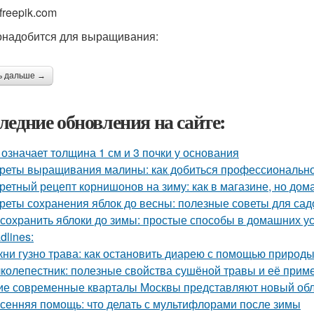
freepik.com
онадобится для выращивания:
ь дальше →
ледние обновления на сайте:
 означает толщина 1 см и 3 почки у основания
реты выращивания малины: как добиться профессионально
ретный рецепт корнишонов на зиму: как в магазине, но до
реты сохранения яблок до весны: полезные советы для са
 сохранить яблоки до зимы: простые способы в домашних у
dlines:
кни гузно трава: как остановить диарею с помощью природ
колепестник: полезные свойства сушёной травы и её прим
ие современные кварталы Москвы представляют новый обл
сенняя помощь: что делать с мультифлорами после зимы