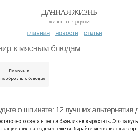
ДАЧНАЯ ЖИЗНЬ
жизнь за городом
главная
новости
статьи
нир к мясным блюдам
Помочь в
знообразных блюдах
дьте о шпинате: 12 лучших альтернатив 
остаточного света и тепла базилик не вырастить. Это та ку
ыращивания на подоконнике выбирайте мелколистные сорта 