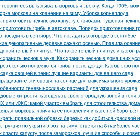
 торопитесь выкапывать морковь и свёклу. Когда 100% мож
орка моркови на хранение на зиму. Уборка корнеплода
к приготовить пекинскую капусту с грибами. Тушеная пекинс
к приготовить грибы в автоклаве. Порядок приготовления 
о посадить в сентябре. Что посадить в огороде в сентябре
кие декоративные деревья сажают осенью. Правила осенне
дяной теплый плинтус. Что такое теплый плинтус и как он р
к хранить чеснок в муке. Как хранить чеснок в домашних ус
рез сколько появляются грибы после дождя. Как быстро по
садка овощей в тени: лучшие варианты для вашего сада
ращивайте эти овощи на солнце для максимального урожа
обенности теневыносливых растений для украшения сада
довые хитрости: как сделать свою огородную зоной в тени 
Х или ИЖС: какой участок выбрать для строительства дома
рявая морковь: причина ее появления и как с ней бороться
креты правильной обрезки березы: как добиться красивой 
струкция по укрытию роз на зиму: ответы на 8 наиболее ч
к спасти капусту после заморозков: лучшие способы и сове