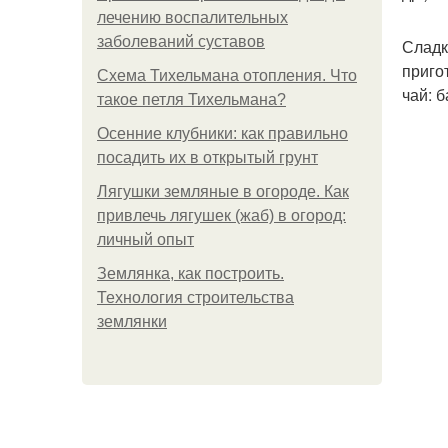
лечению воспалительных
заболеваний суставов
Сладк
приго
Схема Тихельмана отопления. Что
чай: 
такое петля Тихельмана?
Осенние клубники: как правильно
посадить их в открытый грунт
Лягушки земляные в огороде. Как
привлечь лягушек (жаб) в огород:
личный опыт
Землянка, как построить.
Технология строительства
землянки