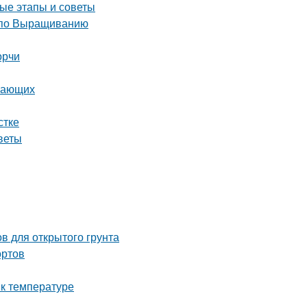
ые этапы и советы
 по Выращиванию
орчи
инающих
стке
веты
в для открытого грунта
ортов
 к температуре