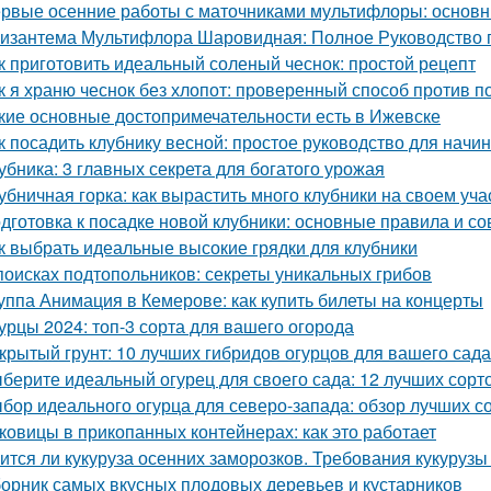
рвые осенние работы с маточниками мультифлоры: основн
изантема Мультифлора Шаровидная: Полное Руководство
к приготовить идеальный соленый чеснок: простой рецепт
к я храню чеснок без хлопот: проверенный способ против п
кие основные достопримечательности есть в Ижевске
к посадить клубнику весной: простое руководство для нач
убника: 3 главных секрета для богатого урожая
убничная горка: как вырастить много клубники на своем уча
дготовка к посадке новой клубники: основные правила и со
к выбрать идеальные высокие грядки для клубники
поисках подтопольников: секреты уникальных грибов
уппа Анимация в Кемерове: как купить билеты на концерты
урцы 2024: топ-3 сорта для вашего огорода
крытый грунт: 10 лучших гибридов огурцов для вашего сада
берите идеальный огурец для своего сада: 12 лучших сорто
бор идеального огурца для северо-запада: обзор лучших с
ковицы в прикопанных контейнерах: как это работает
ится ли кукуруза осенних заморозков. Требования кукурузы
орник самых вкусных плодовых деревьев и кустарников