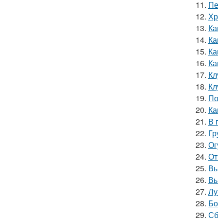
11.
Пе
12.
Хр
13.
Ка
14.
Ка
15.
Ка
16.
Ка
17.
Кл
18.
Кл
19.
По
20.
Ка
21.
В 
22.
Гр
23.
Ог
24.
От
25.
Вы
26.
Вы
27.
Лу
28.
Бо
29.
Сб