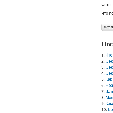
Фото: 
Что п
читат
Пос
1.
Что
2.
Сек
3.
Сек
4.
Сек
5.
Как
6.
Hea
7.
Зат
8.
Мел
9.
Как
10.
Ве