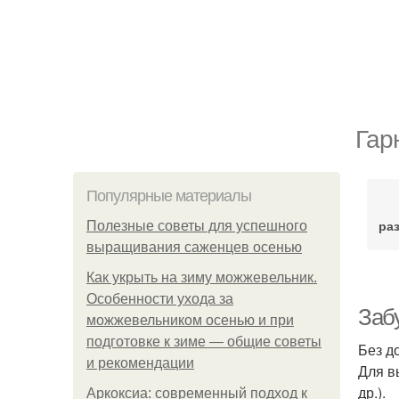
Гар
Популярные материалы
ра
Полезные советы для успешного
выращивания саженцев осенью
Как укрыть на зиму можжевельник.
Особенности ухода за
Забу
можжевельником осенью и при
подготовке к зиме — общие советы
Без д
и рекомендации
Для в
др.).
Аркоксиа: современный подход к