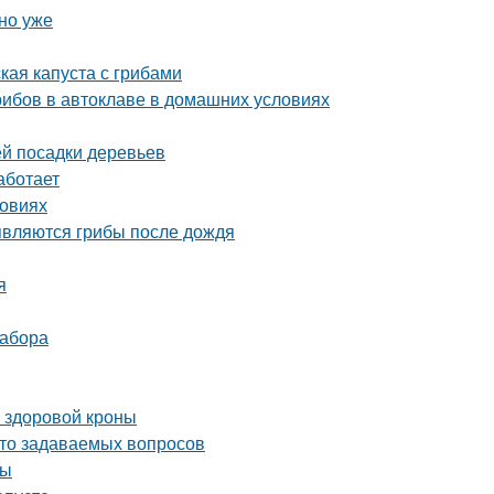
но уже
кая капуста с грибами
грибов в автоклаве в домашних условиях
й посадки деревьев
аботает
ловиях
являются грибы после дождя
я
забора
и здоровой кроны
асто задаваемых вопросов
ты