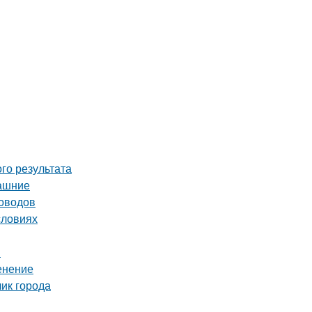
го результата
машние
доводов
словиях
ы
енение
ик города