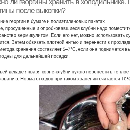
но ли георгины хранить в холодильнике. 
ргины после выкопки?
ние георгин в бумаге и полиэтиленовых пакетах
е, просушенные и опробковавшиеся клубни надо поместить
ранство вермикулитом. Если его нет, можно использовать су
ится. Затем обвязать плотной нитью и перенести в прохл
 метода хранения составляет 5–7ºС, если она поднимется вы
годны для дальнейшей посадки.
тьей декаде января корне-клубни нужно перенести в тепло
кованию. Норма отходов при таком хранении считается 10%