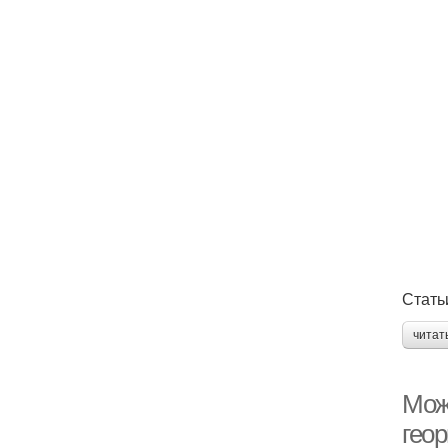
Стать
читат
Мож
гео