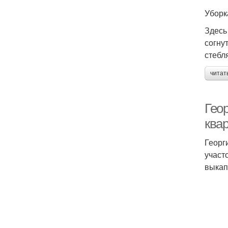
Уборк
Здесь
согну
стебл
читат
Геор
ква
Георг
участ
выкап