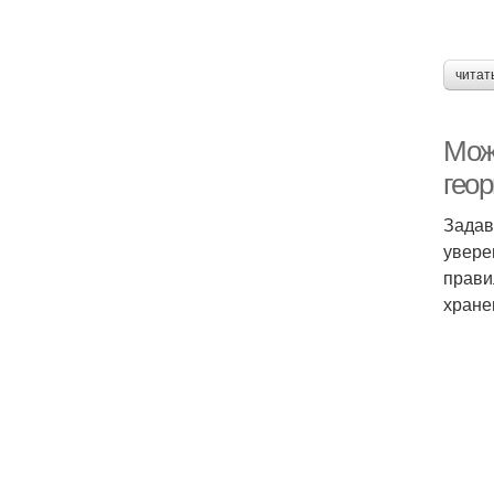
читат
Мож
гео
Задав
увере
прави
хране