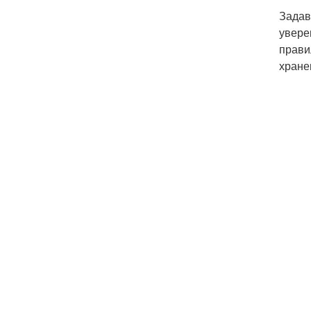
Задав
увере
прави
хране