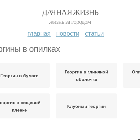
ДАЧНАЯ ЖИЗНЬ
жизнь за городом
главная
новости
статьи
ргины в опилках
Георгин в глиняной
Опи
Георгин в бумаге
оболочке
Георгин в пищевой
Клубный георгин
пленке