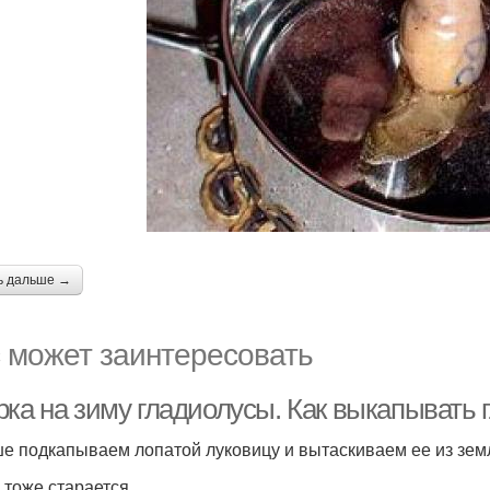
ь дальше →
 может заинтересовать
рка на зиму гладиолусы. Как выкапывать 
е подкапываем лопатой луковицу и вытаскиваем ее из земл
 тоже старается.