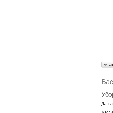
читат
Вас
Убо
Дальш
Мэсси