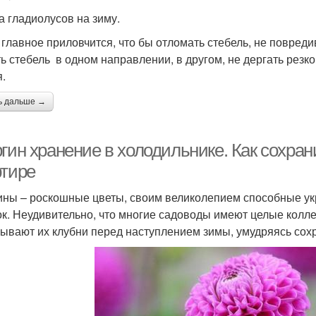
а гладиолусов на зиму.
 главное приловчится, что бы отломать стебель, не повред
ть стебель в одном направлении, в другом, не дергать резко
я.
ь дальше →
гин хранение в холодильнике. Как сохран
ртире
ины – роскошные цветы, своим великолепием способные у
ок. Неудивительно, что многие садоводы имеют целые кол
ывают их клубни перед наступлением зимы, умудряясь сохра