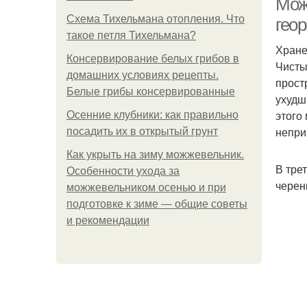
Мож
Схема Тихельмана отопления. Что
гео
такое петля Тихельмана?
Хране
Консервирование белых грибов в
Чисты
домашних условиях рецепты.
прост
Белые грибы консервированные
ухудш
этого
Осенние клубники: как правильно
непри
посадить их в открытый грунт
Как укрыть на зиму можжевельник.
В тре
Особенности ухода за
черен
можжевельником осенью и при
подготовке к зиме — общие советы
и рекомендации