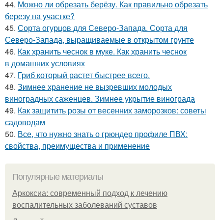
44.
Можно ли обрезать берёзу. Как правильно обрезать
березу на участке?
45.
Сорта огурцов для Северо-Запада. Сорта для
Северо-Запада, выращиваемые в открытом грунте
46.
Как хранить чеснок в муке. Как хранить чеснок
в домашних условиях
47.
Гриб который растет быстрее всего.
48.
Зимнее хранение не вызревших молодых
виноградных саженцев. Зимнее укрытие винограда
49.
Как защитить розы от весенних заморозков: советы
садоводам
50.
Все, что нужно знать о грюндер профиле ПВХ:
свойства, преимущества и применение
Популярные материалы
Аркоксиа: современный подход к лечению
воспалительных заболеваний суставов