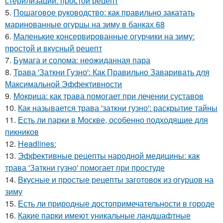
стерилизации: простой рецепт
5.
Пошаговое руководство: как правильно закатать
маринованные огурцы на зиму в банках 68
6.
Маленькие консервированные огурчики на зиму:
простой и вкусный рецепт
7.
Бумага и солома: неожиданная пара
8.
Трава 'Заткни Гузно': Как Правильно Заваривать для
Максимальной Эффективности
9.
Мокрица: как трава помогает при лечении суставов
10.
Как называется трава 'заткни гузно': раскрытие тайны
11.
Есть ли парки в Москве, особенно подходящие для
пикников
12.
Headlines:
13.
Эффективные рецепты народной медицины: как
трава 'Заткни гузно' помогает при простуде
14.
Вкусные и простые рецепты заготовок из огурцов на
зиму
15.
Есть ли природные достопримечательности в городе
16.
Какие парки имеют уникальные ландшафтные