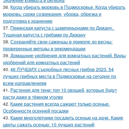
Значение климата и региона
36.
Когда убирать морковь в Подмосковье. Когда убирать
морковь: сроки созревания, уборка, обрезка и
подготовка к хранению
37.
Пекинская капуста с шампиньонами по Дюкану..
Тушеная капуста с грибами по Дюкану
38.
Сохраняйте свои саженцы в прикопе до весны:
проверенные методы и рекомендации
39.
Домашние удобрения для комнатных растений. Виды
удобрений для комнатных растений
40.
46 ЛУЧШИХ съедобных лесных грибов 2023. 54
лучших грибных места в Подмосковье на сегодня по
всем направлениям
41.
Растения для тени: топ 10 овощей, которые будут
расти даже в тёмном уголке
42.
Какие растения всегда сажают только осенью.
Особенности осенней посадки
43.
Какие многолетники посадить осенью на даче. Какие
цветы сажать осенью: 10 лучших растений