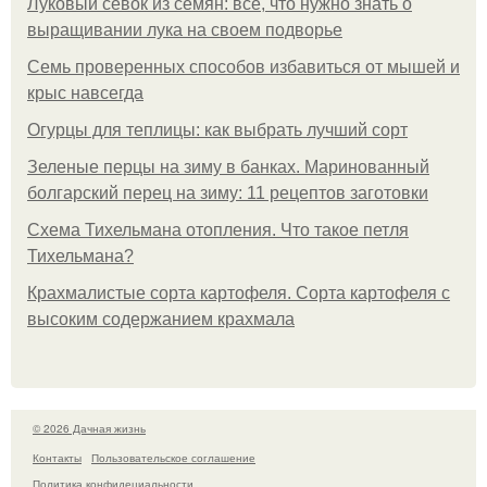
Луковый севок из семян: все, что нужно знать о
выращивании лука на своем подворье
Семь проверенных способов избавиться от мышей и
крыс навсегда
Огурцы для теплицы: как выбрать лучший сорт
Зеленые перцы на зиму в банках. Маринованный
болгарский перец на зиму: 11 рецептов заготовки
Схема Тихельмана отопления. Что такое петля
Тихельмана?
Крахмалистые сорта картофеля. Сорта картофеля с
высоким содержанием крахмала
© 2026 Дачная жизнь
Контакты
Пользовательское соглашение
Политика конфидециальности