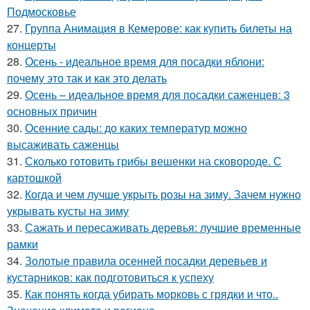
Подмосковье
27.
Группа Анимация в Кемерове: как купить билеты на
концерты
28.
Осень - идеальное время для посадки яблони:
почему это так и как это делать
29.
Осень – идеальное время для посадки саженцев: 3
основных причин
30.
Осенние сады: до каких температур можно
высаживать саженцы
31.
Сколько готовить грибы вешенки на сковороде. С
картошкой
32.
Когда и чем лучше укрыть розы на зиму. Зачем нужно
укрывать кусты на зиму
33.
Сажать и пересаживать деревья: лучшие временные
рамки
34.
Золотые правила осенней посадки деревьев и
кустарников: как подготовиться к успеху
35.
Как понять когда убирать морковь с грядки и что..