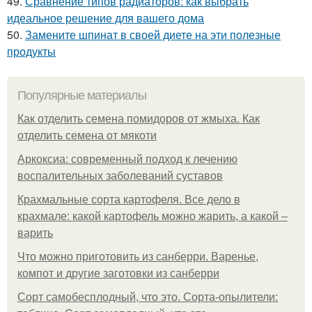
49.
Сравнение типов радиаторов: как выбрать
идеальное решение для вашего дома
50.
Замените шпинат в своей диете на эти полезные
продукты
Популярные материалы
Как отделить семена помидоров от жмыха. Как
отделить семена от мякоти
Аркоксиа: современный подход к лечению
воспалительных заболеваний суставов
Крахмальные сорта картофеля. Все дело в
крахмале: какой картофель можно жарить, а какой –
варить
Что можно приготовить из санберри. Варенье,
компот и другие заготовки из санберри
Сорт самобесплодный, что это. Сорта-опылители: