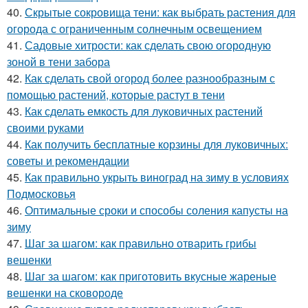
40.
Скрытые сокровища тени: как выбрать растения для
огорода с ограниченным солнечным освещением
41.
Садовые хитрости: как сделать свою огородную
зоной в тени забора
42.
Как сделать свой огород более разнообразным с
помощью растений, которые растут в тени
43.
Как сделать емкость для луковичных растений
своими руками
44.
Как получить бесплатные корзины для луковичных:
советы и рекомендации
45.
Как правильно укрыть виноград на зиму в условиях
Подмосковья
46.
Оптимальные сроки и способы соления капусты на
зиму
47.
Шаг за шагом: как правильно отварить грибы
вешенки
48.
Шаг за шагом: как приготовить вкусные жареные
вешенки на сковороде