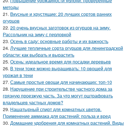
20.
Повышение урожайности яблони: проверенные
методы
21.
Вкусные и хрустящие: 20 лучших сортов ранних
огурцов
22.
20 очень вкусных заготовок из огурцов на зиму.
Рассольник на зиму с перловкой
23.
Осень в саду: основные работы и их важность
24.
Лучшие тепличные сорта огурцов для ленинградской
области: как выбрать и вырастить
25.
Осень: идеальное время для посадки деревьев
26.
В тени тоже можно выращивать: 10 овощей для
урожая в тени
27.
Самые простые овощи для начинающих: топ-10
28.
Нарушение при строительстве частного дома за
грязную проезжую часть. За что могут оштрафовать
владельцев частных домов?
29.
Нашатырный спирт для комнатных цветов.
Применение аммиака для растений: польза и вред
30.
Домашние удобрения для комнатных растений. Виды