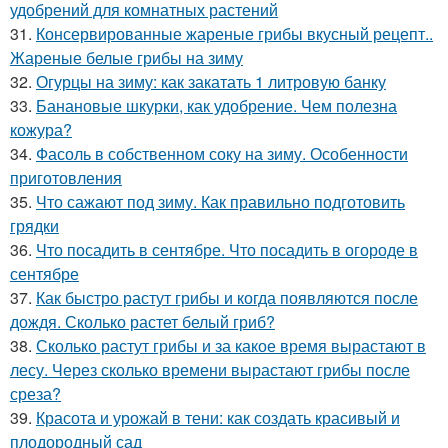
удобрений для комнатных растений
31.
Консервированные жареные грибы вкусный рецепт..
Жареные белые грибы на зиму
32.
Огурцы на зиму: как закатать 1 литровую банку
33.
Банановые шкурки, как удобрение. Чем полезна
кожура?
34.
Фасоль в собственном соку на зиму. Особенности
приготовления
35.
Что сажают под зиму. Как правильно подготовить
грядки
36.
Что посадить в сентябре. Что посадить в огороде в
сентябре
37.
Как быстро растут грибы и когда появляются после
дождя. Сколько растет белый гриб?
38.
Сколько растут грибы и за какое время вырастают в
лесу. Через сколько времени вырастают грибы после
среза?
39.
Красота и урожай в тени: как создать красивый и
плодородный сад