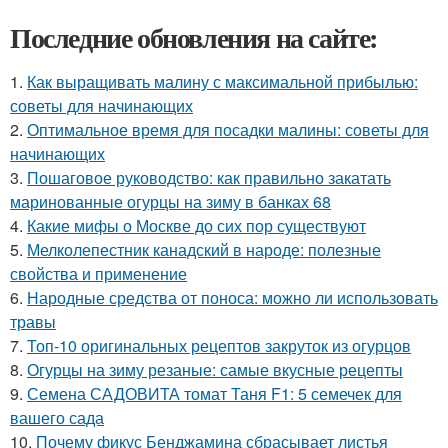
Последние обновления на сайте:
1.
Как выращивать малину с максимальной прибылью:
советы для начинающих
2.
Оптимальное время для посадки малины: советы для
начинающих
3.
Пошаговое руководство: как правильно закатать
маринованные огурцы на зиму в банках 68
4.
Какие мифы о Москве до сих пор существуют
5.
Мелколепестник канадский в народе: полезные
свойства и применение
6.
Народные средства от поноса: можно ли использовать
травы
7.
Топ-10 оригинальных рецептов закруток из огурцов
8.
Огурцы на зиму резаные: самые вкусные рецепты
9.
Семена САДОВИТА томат Таня F1: 5 семечек для
вашего сада
10.
Почему фикус Бенджамина сбрасывает листья