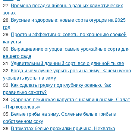
27.
Времена посадки яблонь в разных климатических
зонах
28.
Вкусные и здоровые: новые сорта огурцов на 2025
год
29.
Просто и эффективно: советы по хранению свежей
капусты
30.
Выращивание огурцов: самые урожайные сорта для
вашего сада
31.
Удивительный длинный сорт: все о длинной тыкве
32.
Когда и чем лучше укрыть розы на зиму. Зачем нужно
укрывать кусты на зиму
33.
Как сделать грядку под клубнику осенью. Как
правильно сажать?
34.
Жареная пекинская капуста с шампиньонами. Салат
«Пир королевы»
35.
Белые грибы на зиму. Соленые белые грибы в
собственном соку
36.
В томатах белые прожилки причина. Нехватка