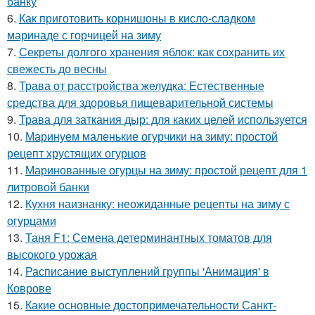
банку
6.
Как приготовить корнишоны в кисло-сладком
маринаде с горчицей на зиму
7.
Секреты долгого хранения яблок: как сохранить их
свежесть до весны
8.
Трава от расстройства желудка: Естественные
средства для здоровья пищеварительной системы
9.
Трава для заткания дыр: для каких целей используется
10.
Маринуем маленькие огурчики на зиму: простой
рецепт хрустящих огурцов
11.
Маринованные огурцы на зиму: простой рецепт для 1
литровой банки
12.
Кухня наизнанку: неожиданные рецепты на зиму с
огурцами
13.
Таня F1: Семена детерминантных томатов для
высокого урожая
14.
Расписание выступлений группы 'Анимация' в
Коврове
15.
Какие основные достопримечательности Санкт-