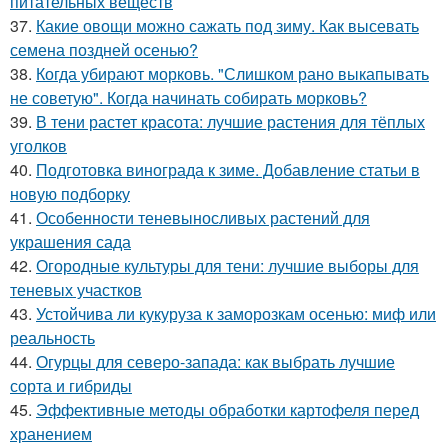
питательных веществ
37.
Какие овощи можно сажать под зиму. Как высевать
семена поздней осенью?
38.
Когда убирают морковь. "Слишком рано выкапывать
не советую". Когда начинать собирать морковь?
39.
В тени растет красота: лучшие растения для тёплых
уголков
40.
Подготовка винограда к зиме. Добавление статьи в
новую подборку
41.
Особенности теневыносливых растений для
украшения сада
42.
Огородные культуры для тени: лучшие выборы для
теневых участков
43.
Устойчива ли кукуруза к заморозкам осенью: миф или
реальность
44.
Огурцы для северо-запада: как выбрать лучшие
сорта и гибриды
45.
Эффективные методы обработки картофеля перед
хранением