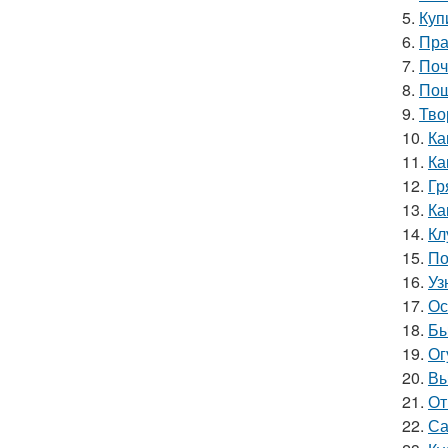
5.
Куп
6.
Пра
7.
Поч
8.
Пош
9.
Тво
10.
Ка
11.
Ка
12.
Гр
13.
Ка
14.
Кл
15.
По
16.
Уз
17.
Ос
18.
Бы
19.
Ог
20.
Вы
21.
От
22.
Са