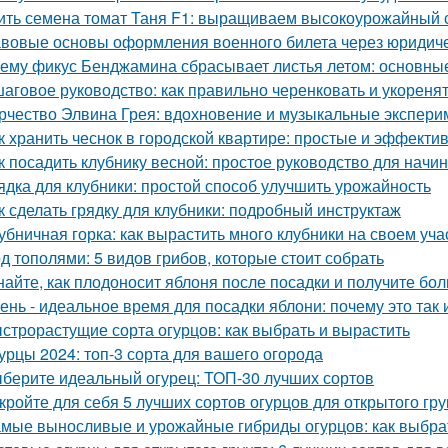
ить семена томат Таня F1: выращиваем высокоурожайный 
вовые основы оформления военного билета через юридич
ему фикус Бенджамина сбрасывает листья летом: основны
аговое руководство: как правильно черенковать и укореня
рчество Элвина Грея: вдохновение и музыкальные экспер
к хранить чеснок в городской квартире: простые и эффект
к посадить клубнику весной: простое руководство для нач
ядка для клубники: простой способ улучшить урожайность
к сделать грядку для клубники: подробный инструктаж
убничная горка: как вырастить много клубники на своем уча
д тополями: 5 видов грибов, которые стоит собрать
найте, как плодоносит яблоня после посадки и получите бо
ень - идеальное время для посадки яблони: почему это так и
строрастущие сорта огурцов: как выбрать и вырастить
урцы 2024: топ-3 сорта для вашего огорода
берите идеальный огурец: ТОП-30 лучших сортов
кройте для себя 5 лучших сортов огурцов для открытого гру
мые выносливые и урожайные гибриды огурцов: как выбрат