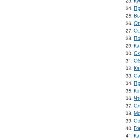
23.
Ку
24.
Пр
25.
Вы
26.
От
27.
Ос
28.
По
29.
Ка
30.
Ск
31.
Об
32.
Ка
33.
Са
34.
Пр
35.
Ко
36.
Чт
37.
Сл
38.
Мо
39.
Со
40.
Го
41.
Ка