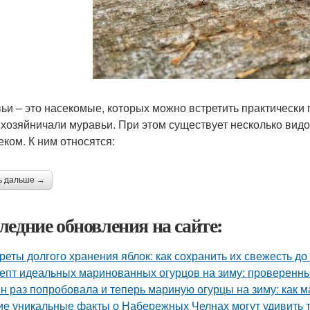
ьи – это насекомые, которых можно встретить практически п
 хозяйничали муравьи. При этом существует несколько видо
еком. К ним относятся:
ь дальше →
ледние обновления на сайте:
реты долгого хранения яблок: как сохранить их свежесть до
епт идеальных маринованных огурцов на зиму: проверенн
н раз попробовала и теперь мариную огурцы на зиму: как 
ие уникальные факты о Набережных Челнах могут удивить 