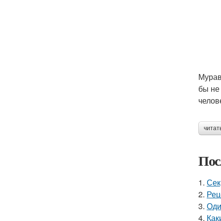
Мурав
бы не
челов
читат
Пос
1.
Сек
2.
Рец
3.
Оди
4.
Как