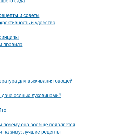
вашего сада
рецепты и советы
ффективность и удобство
принципы
 и правила
пература для выживания овощей
на даче осенью луковицами?
Итог
 и почему она вообще появляется
и на зиму: лучшие рецепты