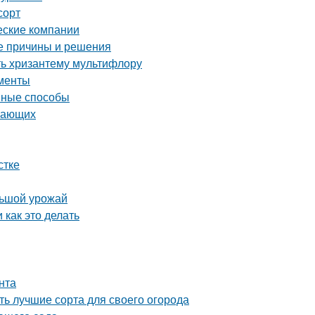
сорт
еские компании
е причины и решения
ть хризантему мультифлору
именты
ивные способы
инающих
стке
льшой урожай
 как это делать
нта
ь лучшие сорта для своего огорода