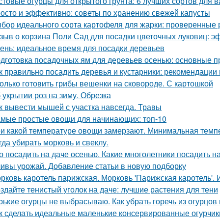
стовые огурцы для открытого грунта: 6 лучших сортов для 
осто и эффективно: советы по хранению свежей капусты
бор идеального сорта картофеля для жарки: проверенные 
зыв о корзина Поли Сад для посадки цветочных луковиц: э
ень: идеальное время для посадки деревьев
дготовка посадочных ям для деревьев осенью: основные 
к правильно посадить деревья и кустарники: рекомендации
олько готовить грибы вешенки на сковороде. С картошкой
 укрытии роз на зиму. Обрезка
к вывести мышей с участка навсегда. Травы
мые простые овощи для начинающих: топ-10
и какой температуре овощи замерзают. Минимальная тем
гда убирать морковь и свеклу.
о посадить на даче осенью. Какие многолетники посадить 
ивы урожай. Добавление статьи в новую подборку
рковь каротель парижская. Морковь 'Парижская каротель'. 
здайте тенистый уголок на даче: лучшие растения для тени
рькие огурцы не выбрасываю. Как убрать горечь из огурцов
к сделать идеальные маленькие консервированные огурчик