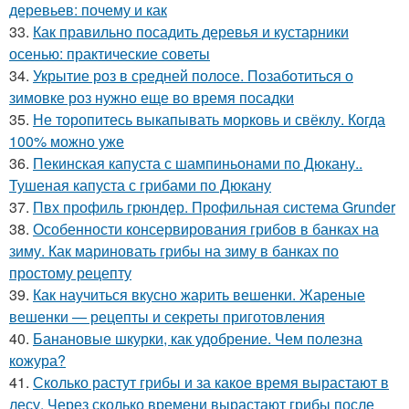
деревьев: почему и как
33.
Как правильно посадить деревья и кустарники
осенью: практические советы
34.
Укрытие роз в средней полосе. Позаботиться о
зимовке роз нужно еще во время посадки
35.
Не торопитесь выкапывать морковь и свёклу. Когда
100% можно уже
36.
Пекинская капуста с шампиньонами по Дюкану..
Тушеная капуста с грибами по Дюкану
37.
Пвх профиль грюндер. Профильная система Grunder
38.
Особенности консервирования грибов в банках на
зиму. Как мариновать грибы на зиму в банках по
простому рецепту
39.
Как научиться вкусно жарить вешенки. Жареные
вешенки — рецепты и секреты приготовления
40.
Банановые шкурки, как удобрение. Чем полезна
кожура?
41.
Сколько растут грибы и за какое время вырастают в
лесу. Через сколько времени вырастают грибы после