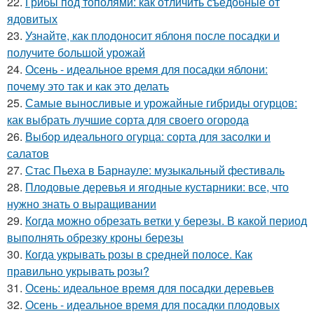
22.
Грибы под тополями: как отличить съедобные от
ядовитых
23.
Узнайте, как плодоносит яблоня после посадки и
получите большой урожай
24.
Осень - идеальное время для посадки яблони:
почему это так и как это делать
25.
Самые выносливые и урожайные гибриды огурцов:
как выбрать лучшие сорта для своего огорода
26.
Выбор идеального огурца: сорта для засолки и
салатов
27.
Стас Пьеха в Барнауле: музыкальный фестиваль
28.
Плодовые деревья и ягодные кустарники: все, что
нужно знать о выращивании
29.
Когда можно обрезать ветки у березы. В какой период
выполнять обрезку кроны березы
30.
Когда укрывать розы в средней полосе. Как
правильно укрывать розы?
31.
Осень: идеальное время для посадки деревьев
32.
Осень - идеальное время для посадки плодовых