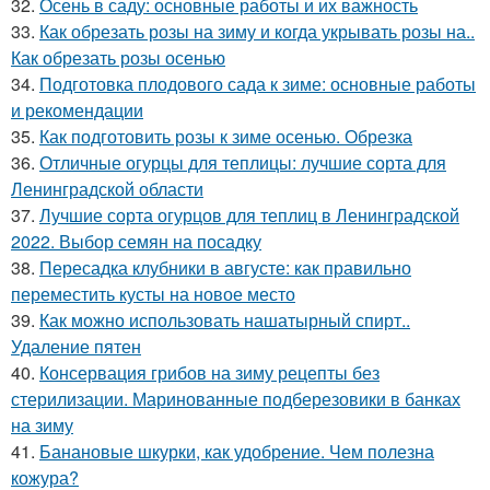
32.
Осень в саду: основные работы и их важность
33.
Как обрезать розы на зиму и когда укрывать розы на..
Как обрезать розы осенью
34.
Подготовка плодового сада к зиме: основные работы
и рекомендации
35.
Как подготовить розы к зиме осенью. Обрезка
36.
Отличные огурцы для теплицы: лучшие сорта для
Ленинградской области
37.
Лучшие сорта огурцов для теплиц в Ленинградской
2022. Выбор семян на посадку
38.
Пересадка клубники в августе: как правильно
переместить кусты на новое место
39.
Как можно использовать нашатырный спирт..
Удаление пятен
40.
Консервация грибов на зиму рецепты без
стерилизации. Маринованные подберезовики в банках
на зиму
41.
Банановые шкурки, как удобрение. Чем полезна
кожура?