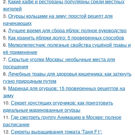
2.
Какие кафе и рестораны популярны среди местных
жителей
3.
Огурцы кольцами на зиму: простой рецепт для
начинающих
4.
Лучшее время для сбора яблок: полное руководство
5.
Как хранить яблоки долго: 5 проверенных способов
6.
Мелколепестник: полезные свойства сушёной травы и
её применение
7.
Скрытые уголки Москвы: необычные места для
посещения
8.
Лечебные травы для здоровья кишечника: как заткнуть
гузно природным путем
9.
Маринад для огурцов: 15 проверенных рецептов на
зиму
10.
Секрет хрустящих огурчиков: как приготовить
идеальные маринованные огурцы
11.
Где смотреть группу Анимацию в Москве: полное
расписание
12.
Секреты выращивания томата 'Таня F1':