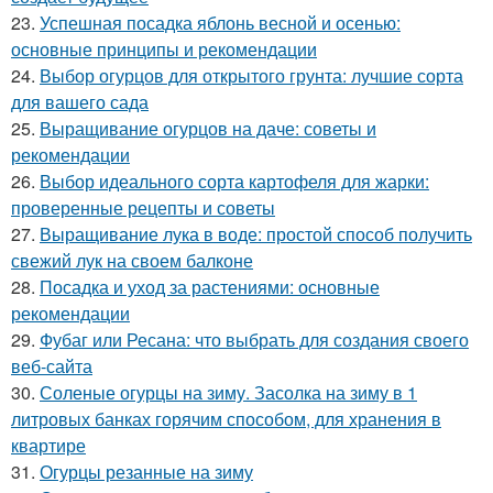
23.
Успешная посадка яблонь весной и осенью:
основные принципы и рекомендации
24.
Выбор огурцов для открытого грунта: лучшие сорта
для вашего сада
25.
Выращивание огурцов на даче: советы и
рекомендации
26.
Выбор идеального сорта картофеля для жарки:
проверенные рецепты и советы
27.
Выращивание лука в воде: простой способ получить
свежий лук на своем балконе
28.
Посадка и уход за растениями: основные
рекомендации
29.
Фубаг или Ресана: что выбрать для создания своего
веб-сайта
30.
Соленые огурцы на зиму. Засолка на зиму в 1
литровых банках горячим способом, для хранения в
квартире
31.
Огурцы резанные на зиму