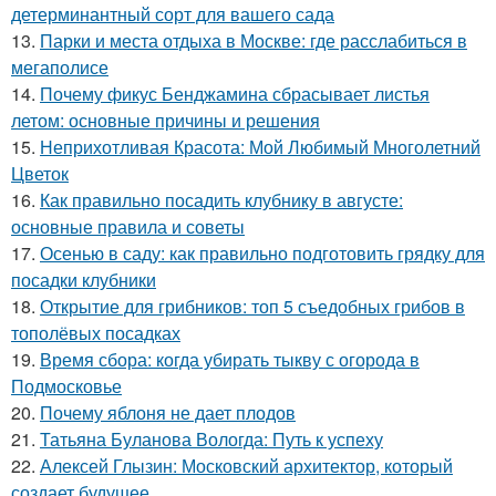
детерминантный сорт для вашего сада
13.
Парки и места отдыха в Москве: где расслабиться в
мегаполисе
14.
Почему фикус Бенджамина сбрасывает листья
летом: основные причины и решения
15.
Неприхотливая Красота: Мой Любимый Многолетний
Цветок
16.
Как правильно посадить клубнику в августе:
основные правила и советы
17.
Осенью в саду: как правильно подготовить грядку для
посадки клубники
18.
Открытие для грибников: топ 5 съедобных грибов в
тополёвых посадках
19.
Время сбора: когда убирать тыкву с огорода в
Подмосковье
20.
Почему яблоня не дает плодов
21.
Татьяна Буланова Вологда: Путь к успеху
22.
Алексей Глызин: Московский архитектор, который
создает будущее