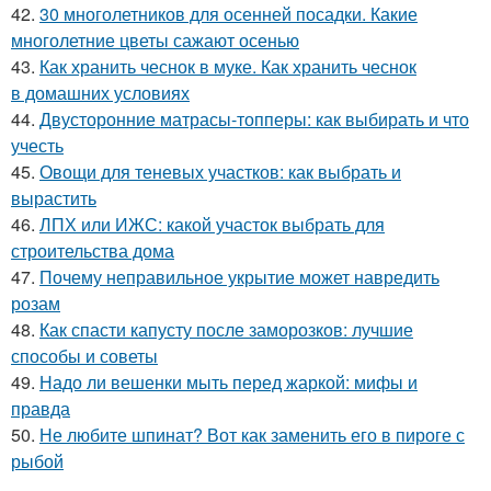
42.
30 многолетников для осенней посадки. Какие
многолетние цветы сажают осенью
43.
Как хранить чеснок в муке. Как хранить чеснок
в домашних условиях
44.
Двусторонние матрасы-топперы: как выбирать и что
учесть
45.
Овощи для теневых участков: как выбрать и
вырастить
46.
ЛПХ или ИЖС: какой участок выбрать для
строительства дома
47.
Почему неправильное укрытие может навредить
розам
48.
Как спасти капусту после заморозков: лучшие
способы и советы
49.
Надо ли вешенки мыть перед жаркой: мифы и
правда
50.
Не любите шпинат? Вот как заменить его в пироге с
рыбой