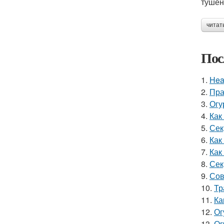
тушён
читат
Пос
1.
Hea
2.
Пра
3.
Огу
4.
Как
5.
Сек
6.
Как
7.
Как
8.
Сек
9.
Сов
10.
Тр
11.
Ка
12.
Ог
13.
Ог