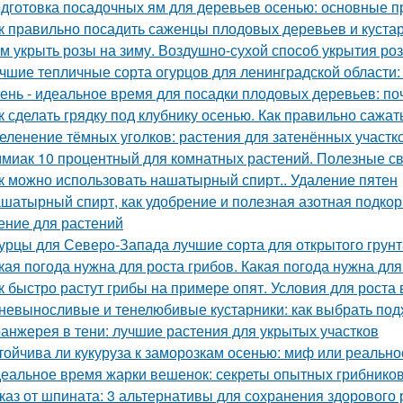
дготовка посадочных ям для деревьев осенью: основные 
к правильно посадить саженцы плодовых деревьев и куста
м укрыть розы на зиму. Воздушно-сухой способ укрытия роз
чшие тепличные сорта огурцов для ленинградской области:
ень - идеальное время для посадки плодовых деревьев: поч
к сделать грядку под клубнику осенью. Как правильно сажат
еленение тёмных уголков: растения для затенённых участк
миак 10 процентный для комнатных растений. Полезные с
к можно использовать нашатырный спирт.. Удаление пятен
шатырный спирт, как удобрение и полезная азотная подкор
ение для растений
урцы для Северо-Запада лучшие сорта для открытого грунт
кая погода нужна для роста грибов. Какая погода нужна для
к быстро растут грибы на примере опят. Условия для роста в
невыносливые и тенелюбивые кустарники: как выбрать под
анжерея в тени: лучшие растения для укрытых участков
тойчива ли кукуруза к заморозкам осенью: миф или реально
еальное время жарки вешенок: секреты опытных грибнико
каз от шпината: 3 альтернативы для сохранения здорового