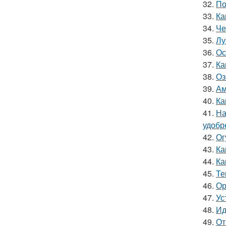
32.
По
33.
Ка
34.
Че
35.
Лу
36.
Ос
37.
Ка
38.
Оз
39.
Ам
40.
Ка
41.
На
удобр
42.
Ог
43.
Ка
44.
Ка
45.
Те
46.
Ор
47.
Ус
48.
Ид
49.
От