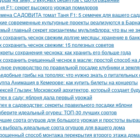
ня F1: секрет высокого урожая помидоров
мена САДОВИТА томат Таня F1: 5 семечек для вашего сад
кие современные культурные проекты реализуются в Барн
мый главный секрет хризантемы мультифлора: что вы не зн
к сохранить чеснок свежим долгие месяцы: хранение в банк
к сохранить чеснок свежим: 15 полезных советов
креты сохранения чеснока: как хранить его больше года
к сохранить очищенный чеснок в масле: простой способ на
лное руководство по правильной посадке клубники и земля
едобные грибы на тополях: что нужно знать о питательных 
уппа Анимация в Кемерове: как купить билеты на концерты
ексей Глызин: Московский архитектор, который создает бу
пех в саду: яблоня дала первый урожай
пех в садоводстве: секреты правильного посадки яблони
берите идеальный огурец: ТОП-30 лучших сортов
чшие сорта огурцов для большого урожая и простоты выр
к выбрать идеальные сорта огурцов для вашего дома
рощенный способ монтажа перекрытия второго этажа дома