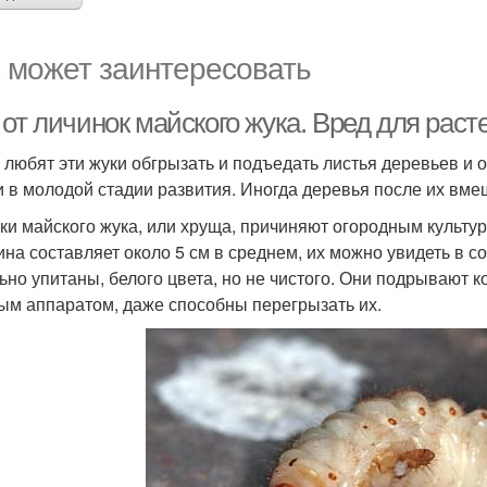
 может заинтересовать
от личинок майского жука. Вред для раст
 любят эти жуки обгрызать и подъедать листья деревьев и о
и в молодой стадии развития. Иногда деревья после их вм
ки майского жука, или хруща, причиняют огородным культу
ина составляет около 5 см в среднем, их можно увидеть в 
ьно упитаны, белого цвета, но не чистого. Они подрывают
ым аппаратом, даже способны перегрызать их.