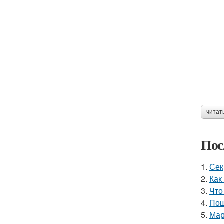
читат
Пос
1.
Сек
2.
Как
3.
Что
4.
Пош
5.
Мар