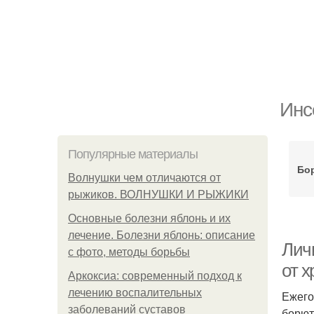
Инс
Популярные материалы
Бор
Волнушки чем отличаются от
рыжиков. ВОЛНУШКИ И РЫЖИКИ
Основные болезни яблонь и их
лечение. Болезни яблонь: описание
Личи
с фото, методы борьбы
от 
Аркоксиа: современный подход к
лечению воспалительных
Ежего
заболеваний суставов
борют