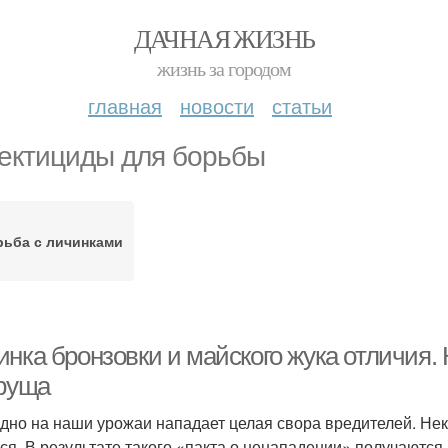
ДАЧНАЯ ЖИЗНЬ
жизнь за городом
главная
новости
статьи
ектициды для борьбы
ьба с личинками
нка бронзовки и майского жука отличия. 
хруща
дно на наши урожаи нападает целая свора вредителей. Не
ся. В результате такого «пакта о ненападении» получаютс