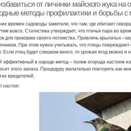
 избавиться от личинки майского жука на
одные методы профилактики и борьбы с
них времен садоводы заметили, что там, где обитают скворц
тим вовсе. Статистика утверждает, что птичья пара во врем
ок для прокорма своего потомства. Привлечь крылатых «з
ечников. При этом нужно учитывать, что птицы повреждают
. Если птиц будет слишком много, то урожая ягод можно и н
й эффективный в народе метод – полив огорода настоем из
осит этого запаха. Процедуру желательно повторять как мо
угих вредителей.
т настоя: