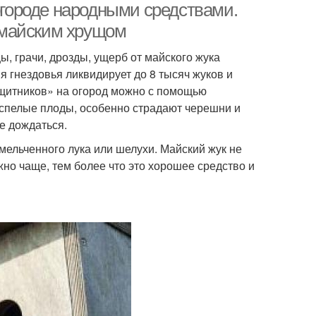
 огороде народными средствами.
 майским хрущом
ы, грачи, дрозды, ущерб от майского жука
я гнездовья ликвидирует до 8 тысяч жуков и
ащитников» на огород можно с помощью
 спелые плоды, особенно страдают черешни и
е дождаться.
мельченного лука или шелухи. Майский жук не
жно чаще, тем более что это хорошее средство и