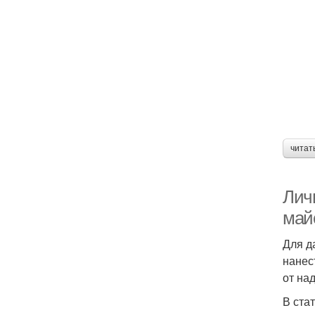
читат
Личи
майс
Для д
нанес
от на
В ста