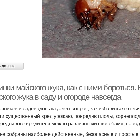
ь дальше →
нки майского жука, как с ними бороться. 
кого жука в саду и огороде навсегда
ачников и садоводов актуален вопрос, как избавиться от л
ти существенный вред урожаю, повредив плоды, корнеплод
доедливого вредителя можно различными способами, наро
тье собраны наиболее действенные, безопасные и простые