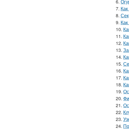
6.
Огу
7.
Как
8.
Сек
9.
Как
10.
Ка
11.
Ка
12.
Ка
13.
За
14.
Ка
15.
Се
16.
Ка
17.
Ка
18.
Ка
19.
Ос
20.
Фи
21.
Ос
22.
Кл
23.
Уз
24.
По