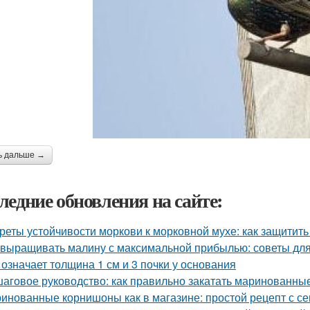
ь дальше →
ледние обновления на сайте:
реты устойчивости моркови к морковной мухе: как защитит
 выращивать малину с максимальной прибылью: советы дл
 означает толщина 1 см и 3 почки у основания
аговое руководство: как правильно закатать маринованные
инованные корнишоны как в магазине: простой рецепт с с