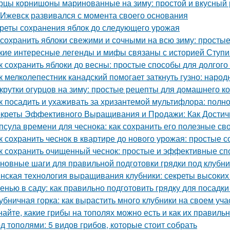
рцы корнишоны маринованные на зиму: простой и вкусный 
 Ижевск развивался с момента своего основания
реты сохранения яблок до следующего урожая
 сохранить яблоки свежими и сочными на всю зиму: просты
кие интересные легенды и мифы связаны с историей Ступ
к сохранить яблоки до весны: простые способы для долгого
к мелколепестник канадский помогает заткнуть гузно: наро
крутки огурцов на зиму: простые рецепты для домашнего 
к посадить и ухаживать за хризантемой мультифлора: полн
креты Эффективного Выращивания и Продажи: Как Достичь
псула времени для чеснока: как сохранить его полезные св
к сохранить чеснок в квартире до нового урожая: простые 
к сохранить очищенный чеснок: простые и эффективные с
новные шаги для правильной подготовки грядки под клубни
нская технология выращивания клубники: секреты высоких 
енью в саду: как правильно подготовить грядку для посадки
убничная горка: как вырастить много клубники на своем уча
найте, какие грибы на тополях можно есть и как их правиль
д тополями: 5 видов грибов, которые стоит собрать