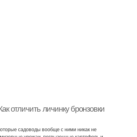
Как отличить личинку бронзовки
которые садоводы вообще с ними никак не
я мизерные урожаи, погрызенные картофель и