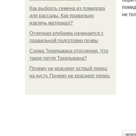
помид
Как выбрать семена из помидора
не то
для рассады. Как правильно
извлечь материал?
Отличная клубника начинается с
правильной подготовки почвы
Схема Тихельмана отопления. Что
такое петля Тихельмана?
Почему не краснеет острый перец
на кусту. Почему не краснеет перец
читат