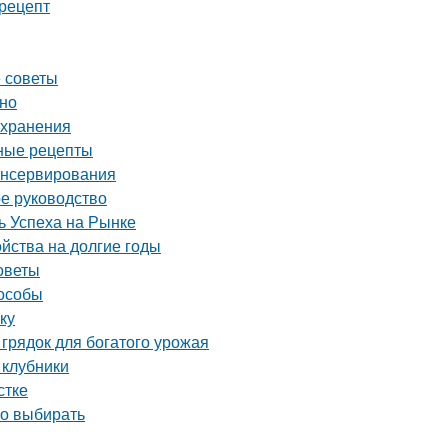
рецепт
е советы
ино
 хранения
дные рецепты
консервирования
ое руководство
 Успеха на Рынке
ойства на долгие годы
советы
пособы
ку
грядок для богатого урожая
 клубники
стке
но выбирать