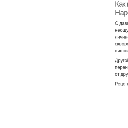
Как
Нар
С дав
неощу
личин
сквор
вишни
Друго
перен
от др
Рецеп