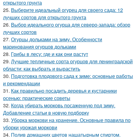
открытого грунта
25.
Выберите идеальный огурец для своего сада: 12
лучших сортов для открытого грунта
26.
Выбор идеального огурца для северо-запада: обзор
лучших сортов
27.
Огурцы дольками на зиму. Особенности
маринования огурцов дольками
28.
Грибы в лесу: где и как они растут
29.
Лучшие тепличные сорта огурцов для ленинградской
области: как выбрать и вырастить
30.
Подготовка плодового сада к зиме: основные работы
и рекомендации
31.
Как правильно посадить деревья и кустарники
осенью: практические советы
32.
Когда убирать морковь посаженную под зиму.
Добавление статьи в новую подборку
33.
Уборка моркови на хранение. Основные правила по
уборки урожая моркови
34.
Полив домашних цветов нашатырным спиртом.