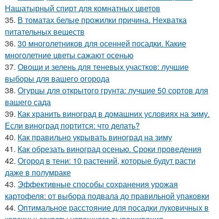
Нашатырный спирт для комнатных цветов
35.
В томатах белые прожилки причина. Нехватка
питательных веществ
36.
30 многолетников для осенней посадки. Какие
многолетние цветы сажают осенью
37.
Овощи и зелень для теневых участков: лучшие
выборы для вашего огорода
38.
Огурцы для открытого грунта: лучшие 50 сортов для
вашего сада
39.
Как хранить виноград в домашних условиях на зиму.
Если виноград портится: что делать?
40.
Как правильно укрывать виноград на зиму
41.
Как обрезать виноград осенью. Сроки проведения
42.
Огород в тени: 10 растений, которые будут расти
даже в полумраке
43.
Эффективные способы сохранения урожая
картофеля: от выбора подвала до правильной упаковки
44.
Оптимальное расстояние для посадки луковичных в