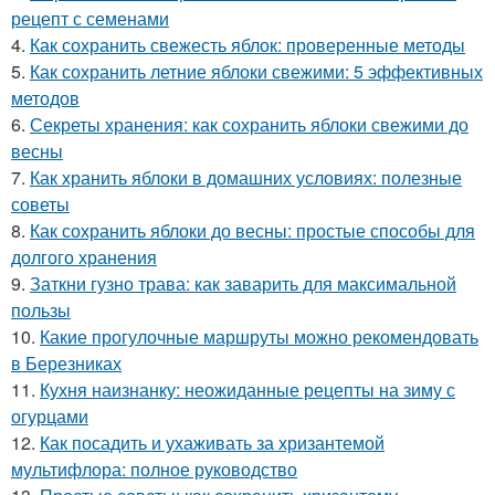
рецепт с семенами
4.
Как сохранить свежесть яблок: проверенные методы
5.
Как сохранить летние яблоки свежими: 5 эффективных
методов
6.
Секреты хранения: как сохранить яблоки свежими до
весны
7.
Как хранить яблоки в домашних условиях: полезные
советы
8.
Как сохранить яблоки до весны: простые способы для
долгого хранения
9.
Заткни гузно трава: как заварить для максимальной
пользы
10.
Какие прогулочные маршруты можно рекомендовать
в Березниках
11.
Кухня наизнанку: неожиданные рецепты на зиму с
огурцами
12.
Как посадить и ухаживать за хризантемой
мультифлора: полное руководство