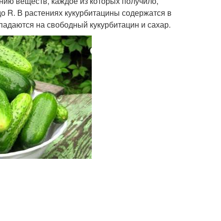
нию веществ, каждое из которых получило,
до R. В растениях кукурбитацины содержатся в
падаются на свободный кукурбитацин и сахар.