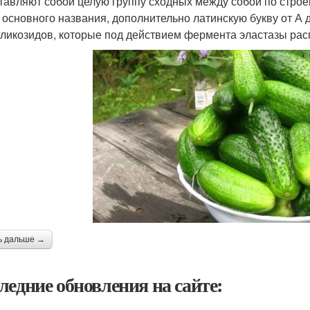
тавляют собой целую группу сходных между собой по строе
 основного названия, дополнительно латинскую букву от А 
гликозидов, которые под действием фермента эластазы рас
ь дальше →
ледние обновления на сайте: