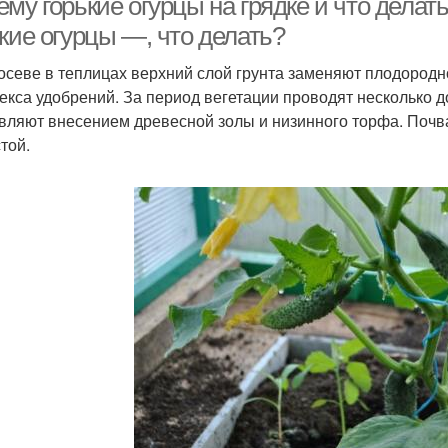
му горькие огурцы на грядке и что делат
кие огурцы —, что делать?
осеве в теплицах верхний слой грунта заменяют плодород
екса удобрений. За период вегетации проводят несколько 
вляют внесением древесной золы и низинного торфа. Почва
той.