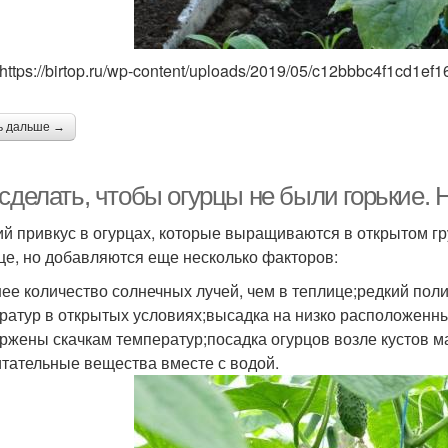
https://birtop.ru/wp-content/uploads/2019/05/c12bbbc4f1cd1e
ь дальше →
сделать, чтобы огурцы не были горькие. Н
ий привкус в огурцах, которые выращиваются в открытом гру
це, но добавляются еще несколько факторов:
ее количество солнечных лучей, чем в теплице;редкий пол
ратур в открытых условиях;высадка на низко расположенны
ржены скачкам температур;посадка огурцов возле кустов м
итательные вещества вместе с водой.