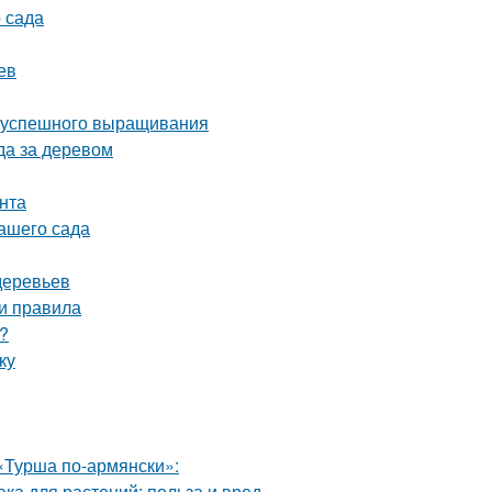
 сада
ев
ля успешного выращивания
да за деревом
унта
вашего сада
деревьев
 и правила
?
ку
«Турша по-армянски»:
а для растений: польза и вред