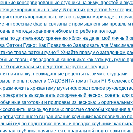
енькие консервированные огурчики на зиму: простой и вку
стящие корнишоны на зиму: 5 простых рецептов без стери
 приготовить корнишоны в кисло-сладком маринаде с горчи
ие интересные факты связаны с промышленным прошлым 
овные методы хранения яблок в погребе на полгода
еты по длительному хранению яблок на даче: мой личный 
ва 'Заткни Гузно': Как Правильно Заваривать для Максима
 такое трава 'заткни гузно'? Узнайте правду о загадочном р
ебные травы для здоровья кишечника: как заткнуть гузно п
п-10 оригинальных рецептов закруток из огурцов
хня наизнанку: неожиданные рецепты на зиму с огурцами
зывы и опыт: семена САДОВИТА томат Таня F1 5 семечек 
к размножить хризантему мультифлора: полное руководств
к прекратить выкидывать испорченный чеснок: советы для 
обычные заготовки и приправы из чеснока: 5 оригинальных
к сохранить чеснок до весны: простые способы хранения в
креты успешного выращивания клубники: как правильно по
лный гид по подготовке почвы и посадке клубники: как выр
личная клубника начинается с правильной подготовки почв