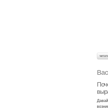
читат
Вас
Поче
выр
Давай
возни