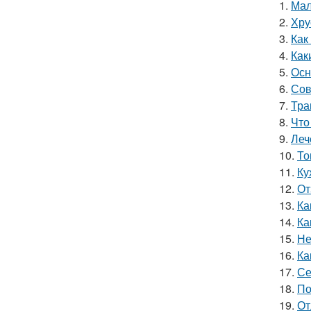
1.
Мал
2.
Хру
3.
Как
4.
Как
5.
Осн
6.
Сов
7.
Тра
8.
Что
9.
Леч
10.
То
11.
Ку
12.
От
13.
Ка
14.
Ка
15.
Не
16.
Ка
17.
Се
18.
По
19.
От