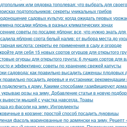
дтопольник или рядовка тополевая: что выбрать для своего
поисках подтопольников: секреты уникальных грибов
одоношение садовых культур: когда ожидать первых урожа
емена посадки яблонь в разных климатических зонах
сенние советы по посадке яблони: все, что нужно знать д
садила яблоню сорта белый налив: от выбора места до ухо
тарная кислота: секреты ее применения в саду и огороде
кройте для себя 15 новых сортов огурцов для открытого гр
стовые огурцы для открытого грунта: 6 лучших сортов для 
осто и эффективно: советы по хранению свежей капусты
оки садовода: как правильно высадить саженцы плодовых 
к правильно посадить деревья и кустарники: рекомендации
з подключить к дому. Какими способами газифицируют дома
 укрываю розы на зиму. Добавление статьи в новую подбор
к вывести мышей с участка навсегда. Травы
рша из фасоли на зиму. Ингредиенты
ковичные в корзине: простой способ посадить луковицы
леная фасоль маринованные по армянски на зиму. Рецепт 
шатырный спирт для комнатных цветов. Применение аммиак