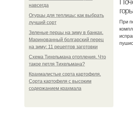
Поче
навсегда
горь
Огурцы для теплицы: как выбрать
При п
лучший сорт
компл
Зеленые перцы на зиму в банках.
испра
Маринованный болгарский перец
пушис
на зиму: 11 рецептов заготовки
Схема Тихельмана отопления. Что
такое петля Тихельмана?
Крахмалистые сорта картофеля.
Сорта картофеля с высоким
содержанием крахмала