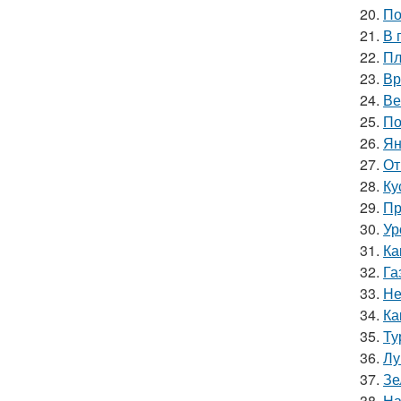
20.
По
21.
В 
22.
Пл
23.
Вр
24.
Ве
25.
По
26.
Ян
27.
От
28.
Ку
29.
Пр
30.
Ур
31.
Ка
32.
Га
33.
Не
34.
Ка
35.
Ту
36.
Лу
37.
Зе
38.
На