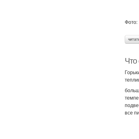
Фото: 
читат
Что 
Горьк
тепли
больш
темпе
подве
все п