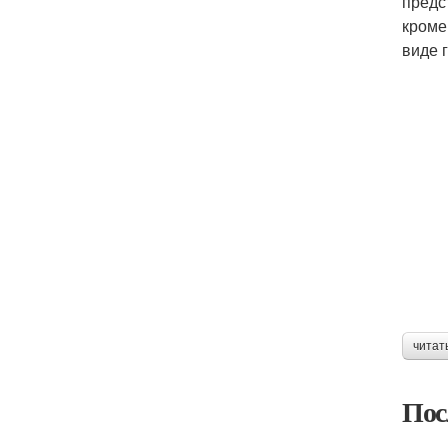
предс
кроме
виде 
читат
Пос