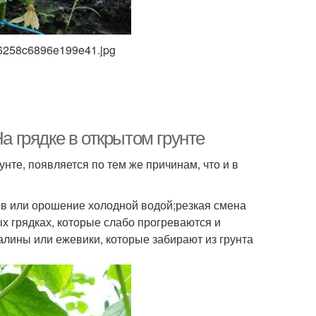
f16258c6896e199e41.jpg
а грядке в открытом грунте
нте, появляется по тем же причинам, что и в
ив или орошение холодной водой;резкая смена
х грядках, которые слабо прогреваются и
алины или ежевики, которые забирают из грунта