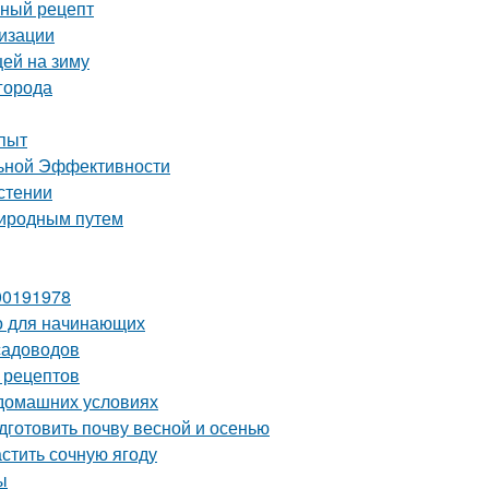
сный рецепт
лизации
цей на зиму
города
опыт
льной Эффективности
астении
риродным путем
00191978
о для начинающих
садоводов
 рецептов
 домашних условиях
дготовить почву весной и осенью
астить сочную ягоду
ы