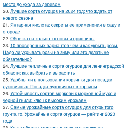
места до ухода за деревом
20.
Лучшие сорта огурцов на 2024 год: что ждать от
нового сезона
21.
Янтарная кислота: секреты ее применения в саду и
огороде
22.
Обрезка на кольцо: основы и принципы
23.
10 проверенных вариантов чем и как укрыть розы.
Надо ли укрывать розы на зиму или это делать не
обязательно?
24.
Лучшие тепличные сорта огурцов для ленинградской
области: как выбрать и вырастить
25.
Удобны ли в пользовании корзинки для посадки
луковичных. Посадка луковичных в корзины
26.
Устойчивость сортов моркови к морковной мухе и
черной гнили: ключ к высоким урожаям
27.
Самые урожайные сорта огурцов для открытого
грунта то. Урожайные сорта огурцов — рейтинг 2023
года
28.
Когда убирать морковь и свеклу с грядки на