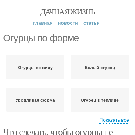
ДАЧНАЯ ЖИЗНЬ
главная
новости
статьи
Огурцы по форме
Огурцы по виду
Белый огурец
Уродливая форма
Огурец в теплице
Показать все
Что сделать, чтобы огурцы не
Огурец для получения
Калия на огурце