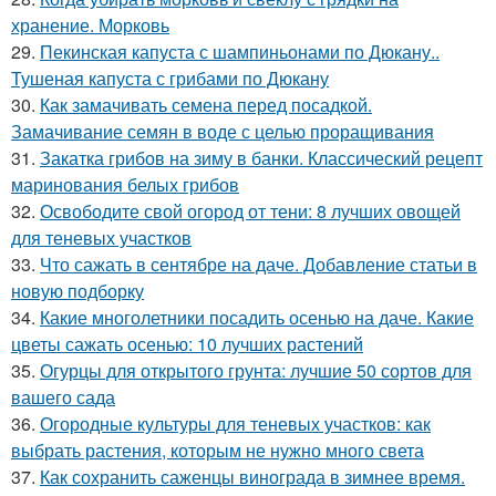
хранение. Морковь
29.
Пекинская капуста с шампиньонами по Дюкану..
Тушеная капуста с грибами по Дюкану
30.
Как замачивать семена перед посадкой.
Замачивание семян в воде с целью проращивания
31.
Закатка грибов на зиму в банки. Классический рецепт
маринования белых грибов
32.
Освободите свой огород от тени: 8 лучших овощей
для теневых участков
33.
Что сажать в сентябре на даче. Добавление статьи в
новую подборку
34.
Какие многолетники посадить осенью на даче. Какие
цветы сажать осенью: 10 лучших растений
35.
Огурцы для открытого грунта: лучшие 50 сортов для
вашего сада
36.
Огородные культуры для теневых участков: как
выбрать растения, которым не нужно много света
37.
Как сохранить саженцы винограда в зимнее время.