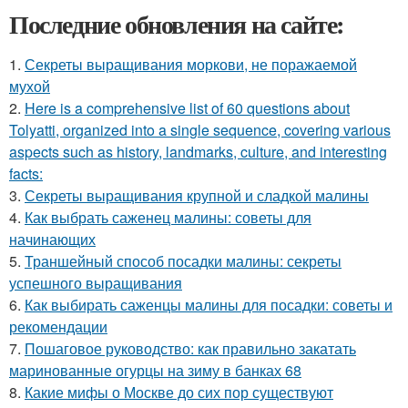
Последние обновления на сайте:
1.
Секреты выращивания моркови, не поражаемой
мухой
2.
Here is a comprehensive list of 60 questions about
Tolyatti, organized into a single sequence, covering various
aspects such as history, landmarks, culture, and interesting
facts:
3.
Секреты выращивания крупной и сладкой малины
4.
Как выбрать саженец малины: советы для
начинающих
5.
Траншейный способ посадки малины: секреты
успешного выращивания
6.
Как выбирать саженцы малины для посадки: советы и
рекомендации
7.
Пошаговое руководство: как правильно закатать
маринованные огурцы на зиму в банках 68
8.
Какие мифы о Москве до сих пор существуют