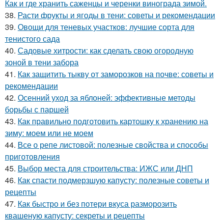
Как и где хранить саженцы и черенки винограда зимой.
38.
Расти фрукты и ягоды в тени: советы и рекомендации
39.
Овощи для теневых участков: лучшие сорта для
тенистого сада
40.
Садовые хитрости: как сделать свою огородную
зоной в тени забора
41.
Как защитить тыкву от заморозков на почве: советы и
рекомендации
42.
Осенний уход за яблоней: эффективные методы
борьбы с паршей
43.
Как правильно подготовить картошку к хранению на
зиму: моем или не моем
44.
Все о репе листовой: полезные свойства и способы
приготовления
45.
Выбор места для строительства: ИЖС или ДНП
46.
Как спасти подмерзшую капусту: полезные советы и
рецепты
47.
Как быстро и без потери вкуса разморозить
квашеную капусту: секреты и рецепты