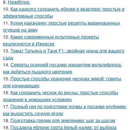
9.
Headlines:
10.
Как надолго сохранить яблоки в квартире: простые и
эффективные способы
11.
Кухня наизнанку: простые рецепты маринованных
огурцов на зиму
12.
Какие современные культурные проекты
реализуются в Ижевске
13.
Томат Татьяна и Таня F1: двойная удача для вашего
сада
14.
Секреты осенней посадки хризантем мультифлора:
как добиться пышного цветения
15.
Простые способы хранения чеснока зимой: советы
для начинающих
16.
Как сохранить чеснок до весны: простые способы
хранения в домашних условиях
17.
Полный гид по подготовке почвы и посадке клубники:
как вырастить сочную ягоду
18.
Подготовка грядки для земляники: шаг за шагом
19.
Посадила яблоню сорта белый налив: от выбора